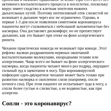
активного воспалительного процесса в носоглотке, поскольку
вирус имеет сходство к клеткам эпителия нижних
дыхательных путей. Поэтому интенсивный отек слизистой не
возникает и дыхание через нос не ограничено. Однако, в
первые 1-3 дня после появления симптомов коронавируса
пациенты могут сталкиваться с небольшой заложенностью без
насморка. Она доставляет дискомфорт, но не препятствует
дыханию, как это бывает при отеке на фоне аллергического
ринита.
Чихание практически никогда не возникает при ковиде. Этот
рефлекс вызван раздражением нервных окончаний
воспалительными молекулами, инородными телами или
аллергенами. Чаще всего он бывает на фоне аллергического
насморка, когда пациенты чихают много раз подряд, ощущают
сильный зуд и щекотание в носу. При коронавирусной
инфекции одно-двукратное чихание может быть только при
развитии насморка и скоплении слизи (например, после
ночного сна). При этом пациент не испытывает зуда в носу, а
сопли более густые и слизистые, а не водянистые, как при
аллергии.
Сопли - это коронавирус?