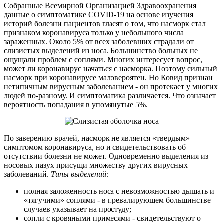
Собранные Всемирной Организацией Здравоохранения
данные о симптоматике COVID-19 на основе изучения
историй болезни пациентов гласят о том, что насморк стал
признаком коронавируса только у небольшого числа
зараженных. Около 5% от всех заболевших страдали от
слизистых выделений из носа. Большинство больных не
ощущали проблем с соплями. Многих интересует вопрос,
может ли коронавирус начаться с насморка. Поэтому сильный
насморк при коронавирусе маловероятен. Но Ковид признан
нетипичным вирусным заболеванием - он протекает у многих
людей по-разному. И симптоматика различается. Что означает
вероятность попадания в упомянутые 5%.
По заверению врачей, насморк не является «твердым»
симптомом коронавируса, но и свидетельствовать об
отсутствии болезни не может. Одновременно выделения из
носовых пазух присущи множеству других вирусных
заболеваний.
Типы выделений:
полная заложенность носа с невозможностью дышать и
«тягучими» соплями - в превалирующем большинстве
случаев указывает на простуду;
сопли с кровяными примесями - свидетельствуют о