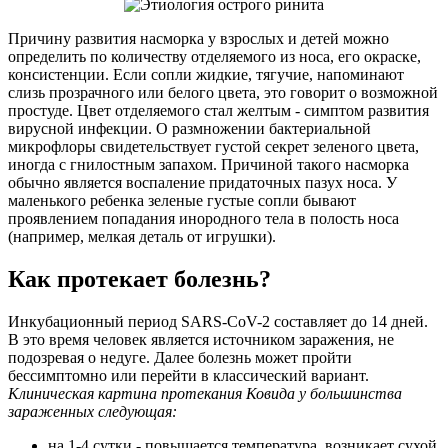
Причину развития насморка у взрослых и детей можно
определить по количеству отделяемого из носа, его окраске,
консистенции. Если сопли жидкие, тягучие, напоминают
слизь прозрачного или белого цвета, это говорит о возможной
простуде. Цвет отделяемого стал желтым - симптом развития
вирусной инфекции. О размножении бактериальной
микрофлоры свидетельствует густой секрет зеленого цвета,
иногда с гнилостным запахом. Причиной такого насморка
обычно является воспаление придаточных пазух носа. У
маленького ребенка зеленые густые сопли бывают
проявлением попадания инородного тела в полость носа
(например, мелкая деталь от игрушки).
Как протекает болезнь?
Инкубационный период SARS-CoV-2 составляет до 14 дней.
В это время человек является источником заражения, не
подозревая о недуге. Далее болезнь может пройти
бессимптомно или перейти в классический вариант.
Клиническая картина протекания Ковида у большинства
зараженных следующая:
на 1-4 сутки - повышается температура, возникает сухой