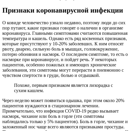
Признаки коронавирусной инфекции
О ковиде человечество узнало недавно, поэтому люди до сих
пор путают, какие признаки говорят о наличии в организме
коронавируса. Главными симптомами считаются повышенная
температура и кашель. Однако есть ряд косвенных признаков,
которые присутствуют у 10-20% заболевших. К ним относят
рвоту, диарею, сильную боль в мышцах, головокружение,
потерю обоняния и насморк. О последнем симптоме, то есть о
насморке при коронавирусе, и пойдет речь. У некоторых
пациентов, особенно пожилых и имеющих хронические
заболевания, эти симптомы могут перерасти в пневмонию с
чувством спертости в груди, болью и отдышкой.
Похоже, первым признаком является лихорадка с
сухим кашлем.
Через неделю может появиться одышка, при этом около 20%
пациентов нуждаются в стационарном лечении.
Примечательно, что инфекция COVID-19 редко вызывает
насморк, чихание или боль в горле (эти симптомы
наблюдались только у 5% пациентов). Боль в горле, чихание и
заложенный нос чаще всего являются признаками простуды.