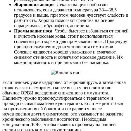
Жаропонижающие
. Лекарства целесообразно
использовать, если держится температура 38—38,5
градусов и выше, при этом человек чувствует слабость и
разбитость. Хорошо помогают средства на основе
парацетамола, ибупрофена, аспирина.
Промывание носа
. Чтобы быстрее избавиться от соплей
и очистить носовые ходы, стоит воспользоваться
солевыми растворами для промывания носа. Процедуру
проводят ежедневно до исчезновения симптомов.
Солевые жидкости хорошо увлажняют и смягчают,
снимают отечность и облегчают носовое дыхание. Их
можно применять и при аносмии без насморка.
Если человек уже выздоровел от коронавируса, а затем снова
столкнулся с насморком, скорее всего у него возникло
обычное ОРВИ вследствие сниженного иммунитета.
Пациенту нужно проконсультироваться с терапевтом и
проводить симптоматическую терапию. Если же ринит был
на протяжении всей болезни и сохраняется после
исчезновения других симптомов, это указывает на развитие
хронического заболевания носоглотки. Необходима
консультация ЛОРа, чтобы выявить проблему на ранней
стадии и начать комплексную терапию.