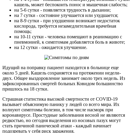
кашель, может беспокоить понос и мышечная слабость;
на 5-6 сутки - появляется трудность в дыхании;
на 7 сутки - состояние улучшается или ухудшается;
на 8-9 сутки - при ухудшении возникает недостаток
кислорода, требуется незамедлительная врачебная
помощь;
на 10-11 сутки - человека помещают в реанимацию с
пневмонией, к симптомам добавляется боль в животе;
на 12 сутки - ожидается улучшение.
Идущий на поправку пациент находится в больнице еще
около 5 дней. Кашель сохраняется на протяжении недели-
двух. Общее выздоровление занимает около трех недель. Из
зафиксированных смертей больных Ковидом большинство
пришлось на 18 сутки.
Страшная статистика высокой смертности от COVID-19
вызывает объяснимую панику у людей со всего мира. Их
волнуют симптомы болезни, в том числе насморк при
коронавирусе. Простудные заболевания весной не являются
редкостью, но сегодня выделения из носовых пазух могут
стать причиной панической атаки - каждый начинает
подозревать у себя риск заражения.