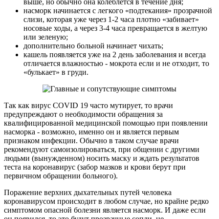
выше, но обычно она колеблется в течение дня;
насморк начинается с легкого «подтекания» прозрачной
слизи, которая уже через 1-2 часа плотно «забивает»
носовые ходы, а через 3-4 часа превращается в желтую
или зеленую;
дополнительно больной начинает чихать;
кашель появляется уже на 2 день заболевания и всегда
отличается влажностью - мокрота если и не отходит, то
«булькает» в груди.
Так как вирус COVID 19 часто мутирует, то врачи
предупреждают о необходимости обращения за
квалифицированной медицинской помощью при появлении
насморка - возможно, именно он и является первым
признаком инфекции. Обычно в таком случае врачи
рекомендуют самоизолироваться, при общении с другими
людьми (вынужденном) носить маску и ждать результатов
теста на коронавирус (забор мазков и крови берут при
первичном обращении больного).
Поражение верхних дыхательных путей человека
коронавирусом происходит в любом случае, но крайне редко
симптомом опасной болезни является насморк. И даже если
он появился, то это будут прозрачные сопли, не