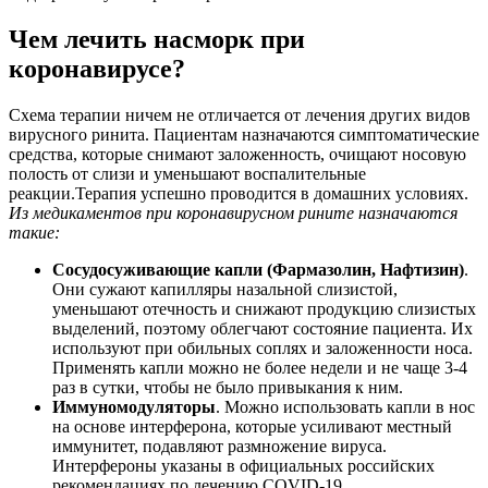
Чем лечить насморк при
коронавирусе?
Схема терапии ничем не отличается от лечения других видов
вирусного ринита. Пациентам назначаются симптоматические
средства, которые снимают заложенность, очищают носовую
полость от слизи и уменьшают воспалительные
реакции.Терапия успешно проводится в домашних условиях.
Из медикаментов при коронавирусном рините назначаются
такие:
Сосудосуживающие капли (Фармазолин, Нафтизин)
.
Они сужают капилляры назальной слизистой,
уменьшают отечность и снижают продукцию слизистых
выделений, поэтому облегчают состояние пациента. Их
используют при обильных соплях и заложенности носа.
Применять капли можно не более недели и не чаще 3-4
раз в сутки, чтобы не было привыкания к ним.
Иммуномодуляторы
. Можно использовать капли в нос
на основе интерферона, которые усиливают местный
иммунитет, подавляют размножение вируса.
Интерфероны указаны в официальных российских
рекомендациях по лечению COVID-19.