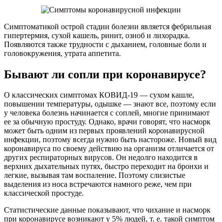
Симптоматикой острой стадии болезни является фебрильная
гипертермия, сухой кашель, ринит, озноб и лихорадка.
Появляются также трудности с дыханием, головные боли и
головокружения, утрата аппетита.
Бывают ли сопли при коронавирусе?
О классических симптомах КОВИД-19 — сухом кашле,
повышении температуры, одышке — знают все, поэтому если
у человека болезнь начинается с соплей, многие принимают
ее за обычную простуду. Однако, врачи говорят, что насморк
может быть одним из первых проявлений коронавирусной
инфекции, поэтому всегда нужно быть настороже. Новый вид
коронавируса по своему действию на организм отличается от
других респираторных вирусов. Он недолго находится в
верхних дыхательных путях, быстро переходит на бронхи и
легкие, вызывая там воспаление. Поэтому слизистые
выделения из носа встречаются намного реже, чем при
классической простуде.
Статистические данные показывают, что чихание и насморк
при коронавирусе возникают у 5% людей, т. е. такой симптом