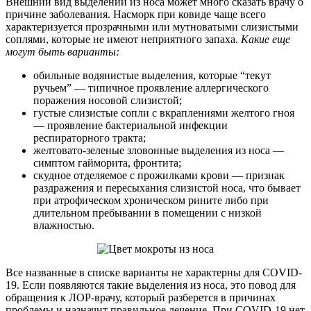
Внешний вид выделений из носа может много сказать врачу о
причине заболевания. Насморк при ковиде чаще всего
характеризуется прозрачными или мутноватыми слизистыми
соплями, которые не имеют неприятного запаха.
Какие еще
могут быть варианты:
обильные водянистые выделения, которые “текут
ручьем” — типичное проявление аллергического
поражения носовой слизистой;
густые слизистые сопли с вкраплениями желтого гноя
— проявление бактериальной инфекции
респираторного тракта;
желтовато-зеленые зловонные выделения из носа —
симптом гайморита, фронтита;
скудное отделяемое с прожилками крови — признак
раздражения и пересыхания слизистой носа, что бывает
при атрофическом хроническом рините либо при
длительном пребывании в помещении с низкой
влажностью.
Все названные в списке варианты не характерны для COVID-
19. Если появляются такие выделения из носа, это повод для
обращения к ЛОР-врачу, который разберется в причинах
проблемы и назначит правильное лечение. При COVID-19 нет