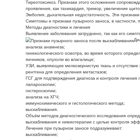
Тиреотоксикоз. Признаки этого осложнения сопровожд
проявления, как тахикардия, тремор, увеличение щито
Эмболия, дыхательная недостаточность. Эти признак
Симптомы и признаки пузырного заноса, в частности, 
Методы диагностики и лечения
Выявление заболевания затруднено, так как его симп
Ди
анализа анамнеза;
гинекологического осмотра, во время которого опреде
яичников, опухоли во влагалище;
УЗИ, выявляющее мелкозернистую ткань и отсутствие 
рентгена для определения метастазов;
ГСГ для подтверждения диагноза и контроля лечения 
лапароскопии;
гистероскопии;
анализа на ХГЧ;
иммунохимического и гистологического метода;
выскабливания.
Объём методов диагностического исследования опреде
выскабливания и химиотерапии с целью контроля эфф
Лечение при пузырном заносе подразумевает:
выскабливание;