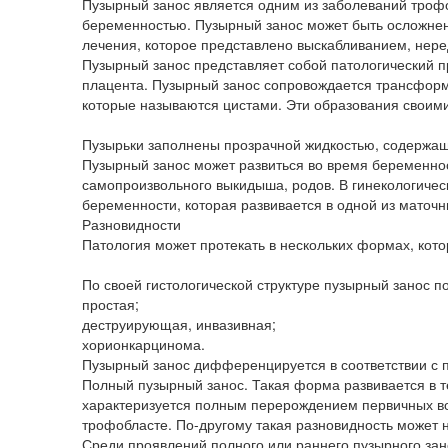
Пузырный занос является одним из заболеваний трофо
беременностью. Пузырный занос может быть осложнени
лечения, которое представлено выскабливанием, нере
Пузырный занос представляет собой патологический пр
плацента. Пузырный занос сопровождается трансформ
которые называются цистами. Эти образования своим
Пузырьки заполнены прозрачной жидкостью, содержащ
Пузырный занос может развиться во время беременнос
самопроизвольного выкидыша, родов. В гинекологичес
беременности, которая развивается в одной из маточн
Разновидности
Патология может протекать в нескольких формах, кот
По своей гистологической структуре пузырный занос
простая;
деструирующая, инвазивная;
хорионкарцинома.
Пузырный занос дифференцируется в соответствии с
Полный пузырный занос. Такая форма развивается в 
характеризуется полным перерождением первичных вор
трофобласте. По-другому такая разновидность может
Среди проявлений полного или раннего пузырного зан