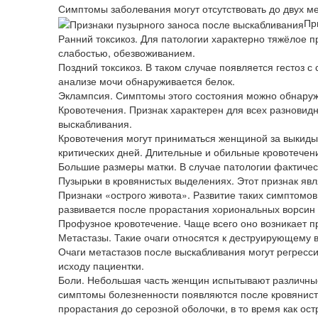
Симптомы заболевания могут отсутствовать до двух м
Пр
Ранний токсикоз. Для патологии характерно тяжёлое п
слабостью, обезвоживанием.
Поздний токсикоз. В таком случае появляется гестоз 
анализе мочи обнаруживается белок.
Эклампсия. Симптомы этого состояния можно обнаруж
Кровотечения. Признак характерен для всех разновидн
выскабливания.
Кровотечения могут приниматься женщиной за выкиды
критических дней. Длительные и обильные кровотечен
Большие размеры матки. В случае патологии фактичес
Пузырьки в кровянистых выделениях. Этот признак яв
Признаки «острого живота». Развитие таких симптомо
развивается после прорастания хориональных ворсин
Профузное кровотечение. Чаще всего оно возникает п
Метастазы. Такие очаги относятся к деструирующему в
Очаги метастазов после выскабливания могут регресси
исходу пациентки.
Боли. Небольшая часть женщин испытывают различные
симптомы болезненности появляются после кровянист
прорастания до серозной оболочки, в то время как о