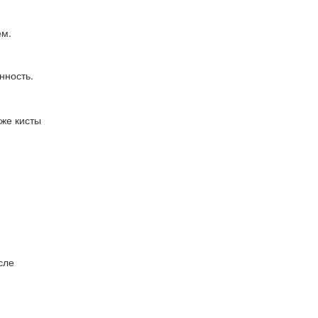
ем.
нность.
кже кисты
сле