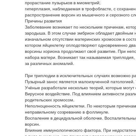
прорастание пузырьков в миометрий;
гиперплазия, наблюдаемая в трофобласте, с сохранен
распространение ворсин из мышечного и серозного сл
Причины развития
Заболевание возникает по нескольким причинам, кото
зародыша. В этом случае эмбрион обладает двойным н
изначальном отсутствии материнских хромосом в сост
котором яйцеклетку оплодотворяют одновременно два 
ворсины хориона продолжают своё развитие. При неп
набора матери. Возникает так называемая триплодия,
за различных аномалий.
При триплодии в исключительных случаях возможно ра
Пузырный занос является малоизученной патологией. 
Учёные разработали несколько теорий, которые могут 
Вирусное воздействие. Под влиянием активности разл
родительских хромосом.
Неполноценность яйцеклетки. По некоторым причинам 
неправильному созреванию в фолликуле.
Воспаление в децидуальной оболочке. Воспалительны
ворсин.
Влияние иммунологического фактора. При недостаточ