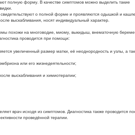
ают полную форму. В качестве симптомов можно выделить такие
видки.
и свидетельствуют о полной форме и проявляются одышкой и кашл
после выскабливания, носят индивидуальный характер.
томы похожи на многоводие, миому, выкидыш, внематочную береме
агностика проводится при помощи:
ляется увеличенный размер матки, её неоднородность и узлы, а та
эмбриона или его жизнедеятельности;
после выскабливания и химиотерапии;
ляет врач исходя из симптомов. Диагностика также проводится по
ективности проведённой терапии.