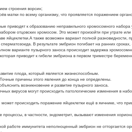
ием строения ворсин;
оёв матки по всему организму, что проявляется поражением органо
рые приводят к образованию неправильного хромосомного набора 
абором отцовских хромосом. Это может произойти при утрате или
аве яйцеклетки.А также возможен вариант полной разновидности, п
сперматозоида. В результате эмбрион погибает на ранних сроках, 
олном варианте пузырного заноса происходит задержка хромосомн
 которая приводит к гибели эмбриона в первом триместре беременн
звитие плода, который является жизнеспособным.
Точные причины этого явления до конца не определены.
объяснить возникновение и развитие пузырного заноса.
ичных вирусов могут происходить патологические изменения в наб
может происходить поражение яйцеклетки ещё в яичнике, что прив
е процессы, в частности, эндометрит, вызывают изменения хорион
ной работе иммунитета неполноценный эмбрион не отторгается о