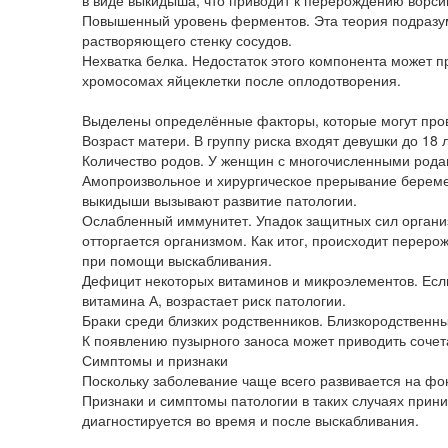
в виде выкидыша, что приводит к перерождению ворси
Повышенный уровень ферментов. Эта теория подразуме
растворяющего стенку сосудов.
Нехватка белка. Недостаток этого компонента может пр
хромосомах яйцеклетки после оплодотворения.
Выделены определённые факторы, которые могут пров
Возраст матери. В группу риска входят девушки до 18
Количество родов. У женщин с многочисленными рода
Амопроизвольное и хирургическое прерывание берем
выкидыши вызывают развитие патологии.
Ослабленный иммунитет. Упадок защитных сил организ
отторгается организмом. Как итог, происходит переро
при помощи выскабливания.
Дефицит некоторых витаминов и микроэлементов. Если
витамина А, возрастает риск патологии.
Браки среди близких родственников. Близкородственн
К появлению пузырного заноса может приводить соче
Симптомы и признаки
Поскольку заболевание чаще всего развивается на фо
Признаки и симптомы патологии в таких случаях прин
диагностируется во время и после выскабливания.