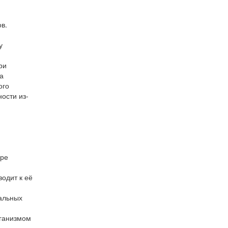
в.
у
ри
а
ого
ости из-
оре
одит к её
альных
рганизмом