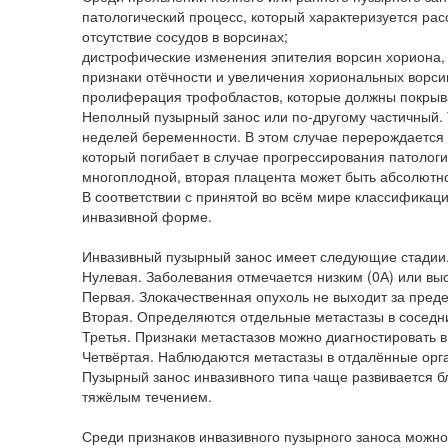
патологический процесс, который характеризуется ра
отсутствие сосудов в ворсинах;
дистрофические изменения эпителия ворсин хориона, а
признаки отёчности и увеличения хориональных ворси
пролиферация трофобластов, которые должны покрыва
Неполный пузырный занос или по-другому частичный. 
неделей беременности. В этом случае перерождается 
который погибает в случае прогрессирования патолог
многоплодной, вторая плацента может быть абсолютно
В соответствии с принятой во всём мире классификаци
инвазивной форме.
Инвазивный пузырный занос имеет следующие стадии
Нулевая. Заболевания отмечается низким (0А) или выс
Первая. Злокачественная опухоль не выходит за пред
Вторая. Определяются отдельные метастазы в соседн
Третья. Признаки метастазов можно диагностировать в 
Четвёртая. Наблюдаются метастазы в отдалённые орга
Пузырный занос инвазивного типа чаще развивается 
тяжёлым течением.
Среди признаков инвазивного пузырного заноса можно