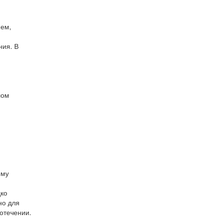
ием,
ния. В
лом
ому
дко
но для
отечении.