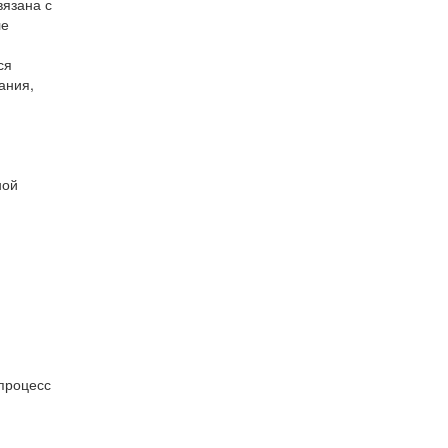
вязана с
ле
ся
ания,
ной
процесс