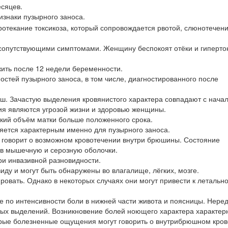
есяцев.
изнаки пузырного заноса.
ротекание токсикоза, который сопровождается рвотой, слюнотечен
с сопутствующими симптомами. Женщину беспокоят отёки и гиперто
ить после 12 недели беременности.
остей пузырного заноса, в том числе, диагностированного после
ш. Зачастую выделения кровянистого характера совпадают с нача
ия являются угрозой жизни и здоровью женщины.
кий объём матки больше положенного срока.
ляется характерным именно для пузырного заноса.
в говорит о возможном кровотечении внутри брюшины. Состояние
 в мышечную и серозную оболочки.
ри инвазивной разновидности.
иду и могут быть обнаружены во влагалище, лёгких, мозге.
ровать. Однако в некоторых случаях они могут привести к летальн
 по интенсивности боли в нижней части живота и поясницы. Нере
ых выделений. Возникновение болей ноющего характера характер
стрые болезненные ощущения могут говорить о внутрибрюшном кров