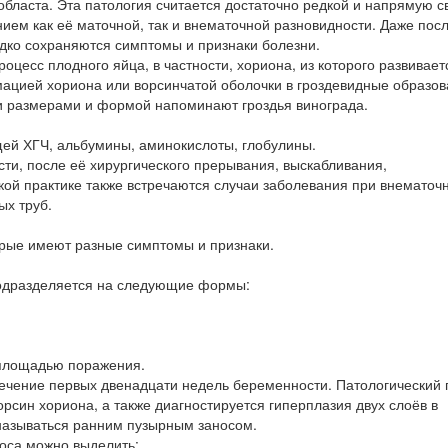
бласта. Эта патология считается достаточно редкой и напрямую с
ем как её маточной, так и внематочной разновидности. Даже пос
дко сохраняются симптомы и признаки болезни.
оцесс плодного яйца, в частности, хориона, из которого развивает
ацией хориона или ворсинчатой оболочки в гроздевидные образов
и размерами и формой напоминают гроздья винограда.
ей ХГЧ, альбумины, аминокислоты, глобулины.
ти, после её хирургического прерывания, выскабливания,
кой практике также встречаются случаи заболевания при внематоч
ых труб.
орые имеют разные симптомы и признаки.
 подразделяется на следующие формы:
 площадью поражения.
течение первых двенадцати недель беременности. Патологический 
син хориона, а также диагностируется гиперплазия двух слоёв в
 называться ранним пузырным заносом.
оса можно выделить: