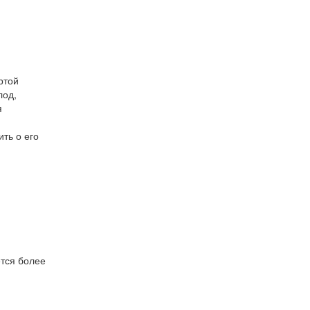
ртой
лод,
я
ть о его
тся более