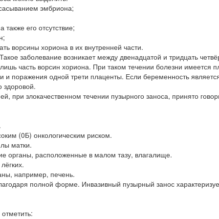
ссасыванием эмбриона;
 также его отсутствие;
н;
ть ворсины хориона в их внутренней части.
Такое заболевание возникает между двенадцатой и тридцать четвё
лишь часть ворсин хориона. При таком течении болезни имеется п
ии и поражения одной трети плаценты. Если беременность являетс
 здоровой.
ей, при злокачественном течении пузырного заноса, принято говори
.
оким (0Б) онкологическим риском.
елы матки.
ие органы, расположенные в малом тазу, влагалище.
лёгких.
ны, например, печень.
благодаря полной форме. Инвазивный пузырный занос характеризуе
 отметить: