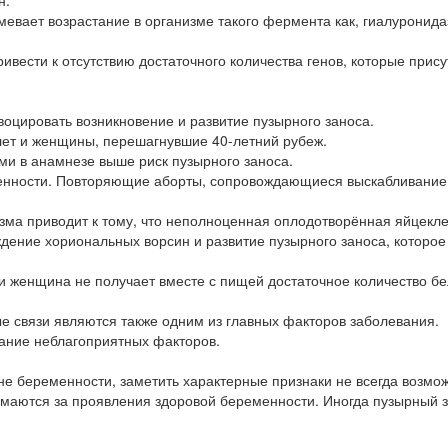
н.
вает возрастание в организме такого фермента как, гиалуронида
ивести к отсутствию достаточного количества генов, которые прису
оцировать возникновение и развитие пузырного заноса.
 лет и женщины, перешагнувшие 40-летний рубеж.
ми в анамнезе выше риск пузырного заноса.
енности. Повторяющие аборты, сопровождающиеся выскабливанием
ма приводит к тому, что неполноценная оплодотворённая яйцекле
ждение хориональных ворсин и развитие пузырного заноса, которое
 женщина не получает вместе с пищей достаточное количество бе
ые связи являются также одним из главных факторов заболевания.
тание неблагоприятных факторов.
не беременности, заметить характерные признаки не всегда возмо
имаются за проявления здоровой беременности. Иногда пузырный 