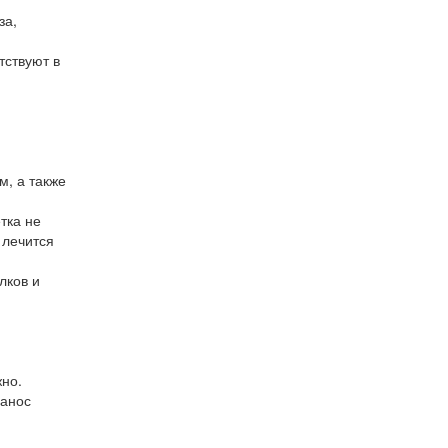
за,
тствуют в
, а также
тка не
 лечится
лков и
жно.
занос