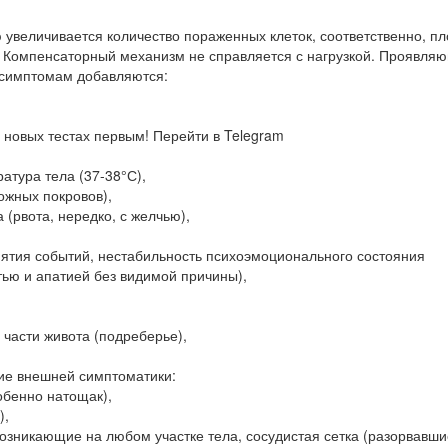
увеличивается количество пораженных клеток, соответственно, п
. Компенсаторный механизм не справляется с нагрузкой. Проявля
 симптомам добавляются:
 новых тестах первым! Перейти в Telegram
тура тела (37-38°С),
ожных покровов),
(рвота, нередко, с желчью),
иятия событий, нестабильность психоэмоционального состояния
тью и апатией без видимой причины),
 части живота (подреберье),
ие внешней симптоматики:
обенно натощак),
),
 возникающие на любом участке тела, сосудистая сетка (разорвавш