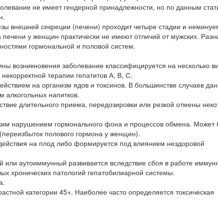
болевание не имеет гендерной принадлежности, но по данным стати
н.
ы внешней секреции (печени) проходит четыре стадии и неминуе
 печени у женщин практически не имеют отличий от мужских. Разн
нностями гормональной и половой систем.
чины возникновения заболевание классифицируется на несколько в
екорректной терапии гепатитов А, В, С.
ействием на организм ядов и токсинов. В большинстве случаев да
 алкогольных напитков.
ствие длительного приема, передозировки или резкой отмены нек
ким нарушением гормонального фона и процессов обмена. Может 
(переизбыток полового гормона у женщин).
здействия на плод либо формируется под влиянием нездоровой
 или аутоиммунный развивается вследствие сбоя в работе иммун
лых хронических патологий гепатобилиарной системы.
а.
растной категории 45+. Наиболее часто определяется токсическая