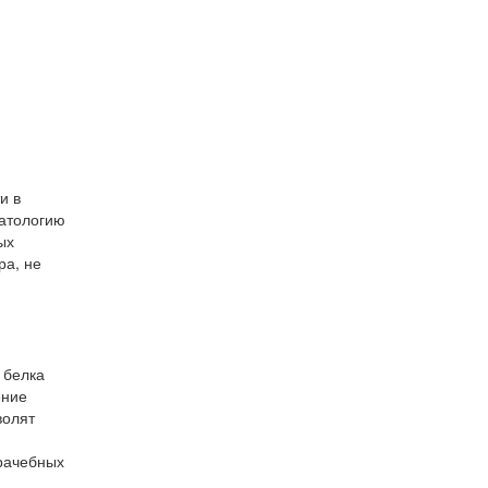
и в
патологию
ых
ра, не
 белка
ение
волят
врачебных