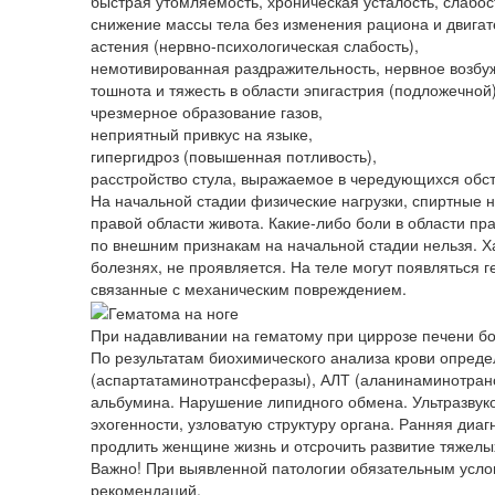
быстрая утомляемость, хроническая усталость, слабос
снижение массы тела без изменения рациона и двигат
астения (нервно-психологическая слабость),
немотивированная раздражительность, нервное возбу
тошнота и тяжесть в области эпигастрия (подложечной)
чрезмерное образование газов,
неприятный привкус на языке,
гипергидроз (повышенная потливость),
расстройство стула, выражаемое в чередующихся обст
На начальной стадии физические нагрузки, спиртные
правой области живота. Какие-либо боли в области пр
по внешним признакам на начальной стадии нельзя. Х
болезнях, не проявляется. На теле могут появляться 
связанные с механическим повреждением.
При надавливании на гематому при циррозе печени б
По результатам биохимического анализа крови опред
(аспартатаминотрансферазы), АЛТ (аланинаминотранс
альбумина. Нарушение липидного обмена. Ультразвук
эхогенности, узловатую структуру органа. Ранняя диа
продлить женщине жизнь и отсрочить развитие тяжелы
Важно! При выявленной патологии обязательным усло
рекомендаций.