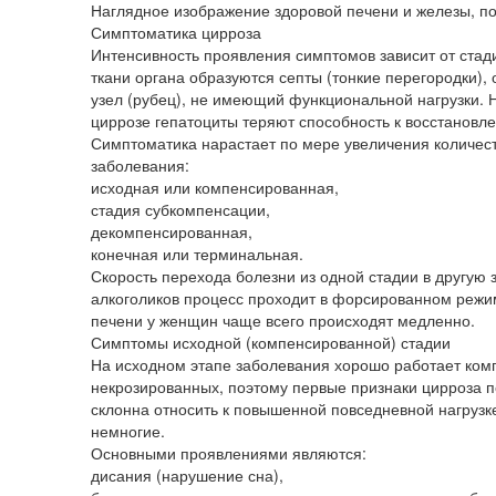
Наглядное изображение здоровой печени и железы, п
Симптоматика цирроза
Интенсивность проявления симптомов зависит от стад
ткани органа образуются септы (тонкие перегородки)
узел (рубец), не имеющий функциональной нагрузки. Н
циррозе гепатоциты теряют способность к восстановл
Симптоматика нарастает по мере увеличения количест
заболевания:
исходная или компенсированная,
стадия субкомпенсации,
декомпенсированная,
конечная или терминальная.
Скорость перехода болезни из одной стадии в другую 
алкоголиков процесс проходит в форсированном реж
печени у женщин чаще всего происходят медленно.
Симптомы исходной (компенсированной) стадии
На исходном этапе заболевания хорошо работает ком
некрозированных, поэтому первые признаки цирроза
склонна относить к повышенной повседневной нагрузке
немногие.
Основными проявлениями являются:
дисания (нарушение сна),