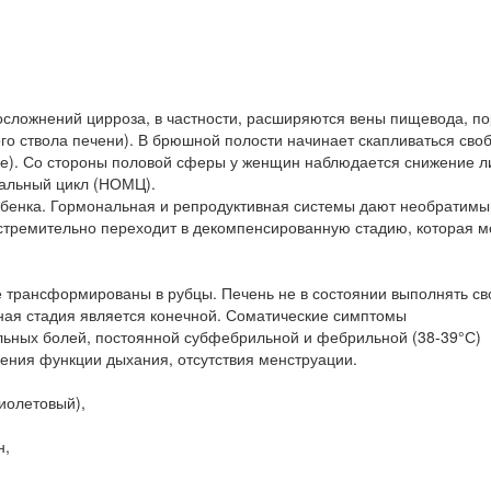
осложнений цирроза, в частности, расширяются вены пищевода, п
го ствола печени). В брюшной полости начинает скапливаться сво
нке). Со стороны половой сферы у женщин наблюдается снижение 
уальный цикл (НОМЦ).
ебенка. Гормональная и репродуктивная системы дают необратимы
 стремительно переходит в декомпенсированную стадию, которая м
 трансформированы в рубцы. Печень не в состоянии выполнять св
ная стадия является конечной. Соматические симптомы
льных болей, постоянной субфебрильной и фебрильной (38-39°С)
шения функции дыхания, отсутствия менструации.
иолетовый),
н,