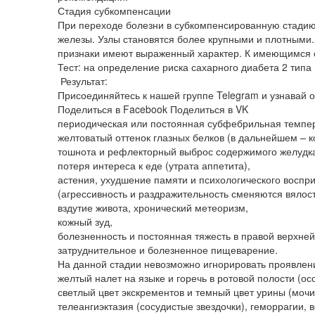
Стадия субкомпенсации
При переходе болезни в субкомпенсированную стадию 
железы. Узлы становятся более крупными и плотными
признаки имеют выраженный характер. К имеющимся
Тест: на определение риска сахарного диабета 2 типа
Результат:
Присоединяйтесь к нашей группе Telegram и узнавай о
Поделиться в Facebook Поделиться в VK
периодическая или постоянная субфебрильная темпера
желтоватый оттенок глазных белков (в дальнейшем – к
тошнота и рефлекторный выброс содержимого желудка 
потеря интереса к еде (утрата аппетита),
астения, ухудшение памяти и психологического воспр
(агрессивность и раздражительность сменяются вялос
вздутие живота, хронический метеоризм,
кожный зуд,
болезненность и постоянная тяжесть в правой верхней
затруднительное и болезненное пищеварение.
На данной стадии невозможно игнорировать проявлен
желтый налет на языке и горечь в ротовой полости (ос
светлый цвет экскрементов и темный цвет урины (мочи
телеангиэктазия (сосудистые звездочки), геморрагии,