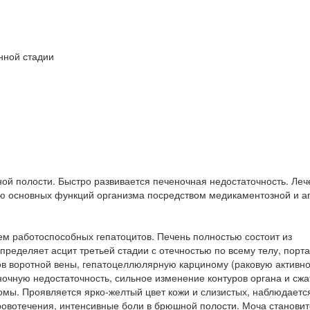
нной стадии
ой полости. Быстро развивается печеночная недостаточность. Леч
ю основных функций организма посредством медикаментозной и а
ем работоспособных гепатоцитов. Печень полностью состоит из
пределяет асцит третьей стадии с отечностью по всему телу, порт
ов воротной вены, гепатоцеллюлярную карциному (раковую активно
очную недостаточность, сильное изменение контуров органа и сжа
мы. Проявляется ярко-желтый цвет кожи и слизистых, наблюдаетс
овотечения, интенсивные боли в брюшной полости. Моча становит