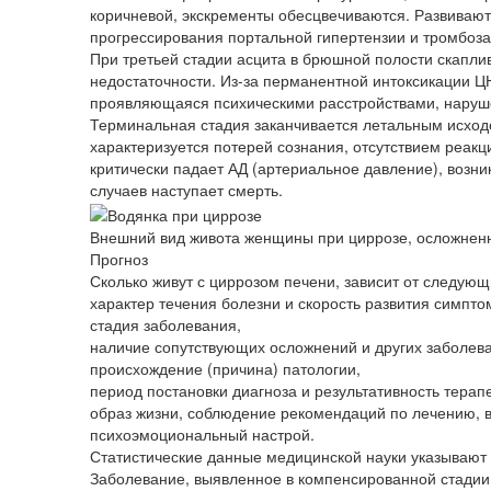
коричневой, экскременты обесцвечиваются. Развиваю
прогрессирования портальной гипертензии и тромбоза
При третьей стадии асцита в брюшной полости скаплив
недостаточности. Из-за перманентной интоксикации Ц
проявляющаяся психическими расстройствами, наруше
Терминальная стадия заканчивается летальным исход
характеризуется потерей сознания, отсутствием реакци
критически падает АД (артериальное давление), возн
случаев наступает смерть.
Внешний вид живота женщины при циррозе, осложнен
Прогноз
Сколько живут с циррозом печени, зависит от следующ
характер течения болезни и скорость развития симпто
стадия заболевания,
наличие сопутствующих осложнений и других заболев
происхождение (причина) патологии,
период постановки диагноза и результативность терап
образ жизни, соблюдение рекомендаций по лечению, в
психоэмоциональный настрой.
Статистические данные медицинской науки указываю
Заболевание, выявленное в компенсированной стадии,