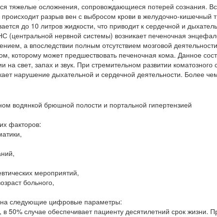
тся тяжелые осложнения, сопровождающиеся потерей сознания. В
 происходит разрыв вен с выбросом крови в желудочно-кишечный т
ается до 10 литров жидкости, что приводит к сердечной и дыхател
НС (центральной нервной системы) возникает печеночная энцефал
нием, а впоследствии полным отсутствием мозговой деятельности
ом, которому может предшествовать печеночная кома. Данное сос
и на свет, запах и звук. При стремительном развитии коматозного 
икает нарушение дыхательной и сердечной деятельности. Более че
ном водянкой брюшной полости и портальной гипертензией
их факторов:
матики,
аний,
евтических мероприятий,
озраст больного,
т на следующие цифровые параметры:
 в 50% случае обеспечивает пациенту десятилетний срок жизни. П