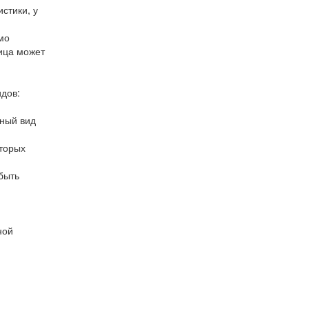
стики, у
мо
ица может
идов:
нный вид
оторых
быть
ной