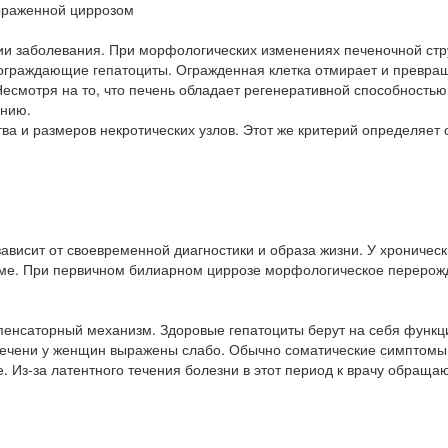
ораженной циррозом
ии заболевания. При морфологических изменениях печеночной стр
, ограждающие гепатоциты. Огражденная клетка отмирает и превра
есмотря на то, что печень обладает регенеративной способностью
ению.
ва и размеров некротических узлов. Этот же критерий определяет
зависит от своевременной диагностики и образа жизни. У хроническ
име. При первичном билиарном циррозе морфологическое перерож
пенсаторный механизм. Здоровые гепатоциты берут на себя функц
 печени у женщин выражены слабо. Обычно соматические симптом
. Из-за латентного течения болезни в этот период к врачу обраща