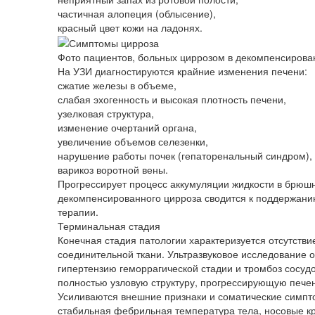
частичная алопеция (облысение),
красный цвет кожи на ладонях.
Фото пациентов, больных циррозом в декомпенсирова
На УЗИ диагностируются крайние изменения печени:
сжатие железы в объеме,
слабая эхогенность и высокая плотность печени,
узелковая структура,
изменение очертаний органа,
увеличение объемов селезенки,
нарушение работы почек (гепаторенальный синдром),
варикоз воротной вены.
Прогрессирует процесс аккумуляции жидкости в брюшн
декомпенсированного цирроза сводится к поддержани
терапии.
Терминальная стадия
Конечная стадия патологии характеризуется отсутстви
соединительной ткани. Ультразвуковое исследование о
гипертензию геморрагической стадии и тромбоз сосуд
полностью узловую структуру, прогрессирующую печен
Усиливаются внешние признаки и соматические симпто
стабильная фебрильная температура тела, носовые кр