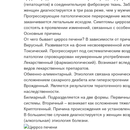
(гепатоцитов) в соединительную фиброзную ткань. За
женщин диагностируется в три раза реже, чем у мужчи
Прогрессирующее патологическое перерождение желез
заканчивается летальным исходом. Симптомы цирроза
состоять в проявлении изменений, связанных с особе
Основные причины
От чего бывает цирроз печени? В зависимости от при
Вирусный. Развивается на фоне несвоевременной или н
Токсический. Прогрессирует под систематическим возд
патологии спровоцирован неумеренным употреблением
Лекарственный (фармакологический). Возникает вслед
видов лекарственных препаратов.
Обменно-алиментарный. Этиология связана хроничес
осложнением сахарного диабета или гиперэстрогении 
Врожденный. Является результатом тератогенного во
наследственности.
Билиарный. Подразделяется на две формы. Первичный
системы. Вторичный – возникает как осложнение тяже
Криптогенный. Причина происхождения не установлен
В большинстве случаев диагностируется у женщин воз
(алкогольная) этиология болезни.