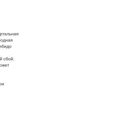
ортальная
бодная
либидо
й сбой.
ожет
ои