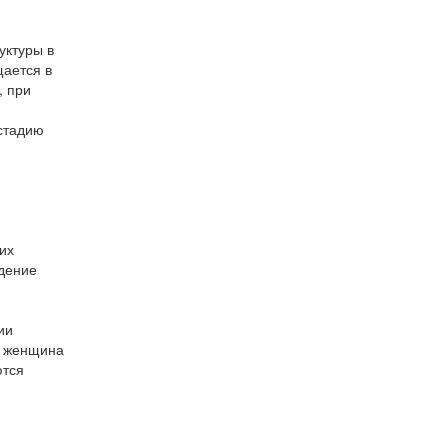
уктуры в
щается в
, при
 стадию
их
дение
ии
ы женщина
ются