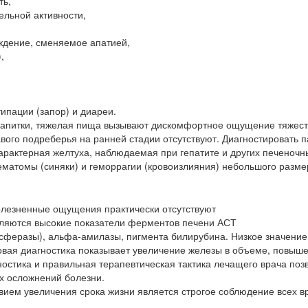
ть,
ельной активности,
ждение, сменяемое апатией,
,
ипации (запор) и диареи.
 напитки, тяжелая пища вызывают дискомфортное ощущение тяжест
авого подреберья на ранней стадии отсутствуют. Диагностировать 
арактерная желтуха, наблюдаемая при гепатите и других печеночн
гематомы (синяки) и геморрагии (кровоизлияния) небольшого разме
олезненные ощущения практически отсутствуют
еляются высокие показатели ферментов печени АСТ
феразы), альфа-амилазы, пигмента билирубина. Низкое значение
овая диагностика показывает увеличение железы в объеме, повыш
гностика и правильная терапевтическая тактика лечащего врача поз
х осложнений болезни.
вием увеличения срока жизни является строгое соблюдение всех 