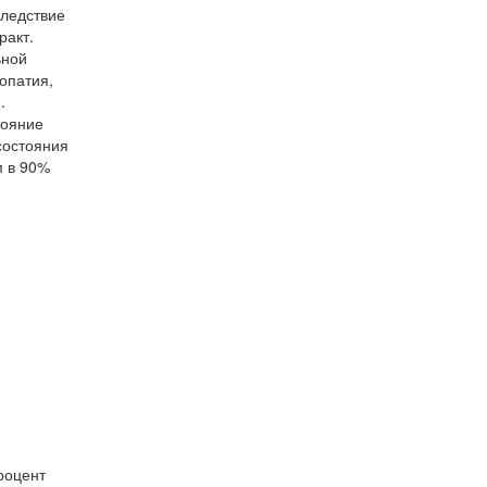
следствие
ракт.
ьной
опатия,
.
тояние
состояния
м в 90%
роцент