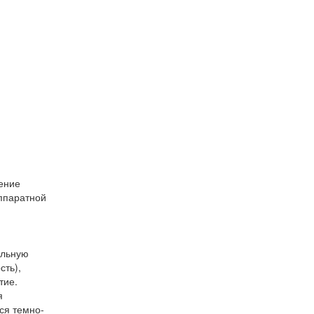
ение
ппаратной
альную
сть),
тие.
я
ся темно-