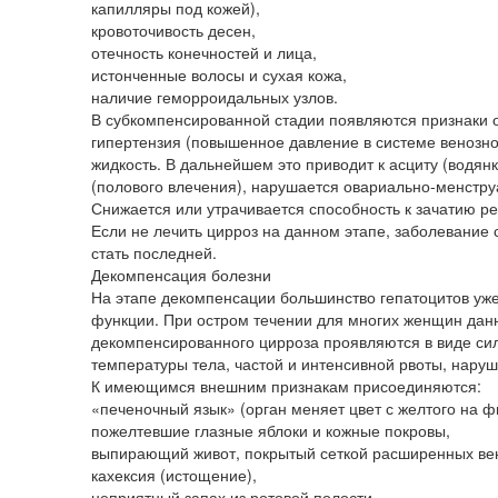
капилляры под кожей),
кровоточивость десен,
отечность конечностей и лица,
истонченные волосы и сухая кожа,
наличие геморроидальных узлов.
В субкомпенсированной стадии появляются признаки 
гипертензия (повышенное давление в системе венозно
жидкость. В дальнейшем это приводит к асциту (водя
(полового влечения), нарушается овариально-менстр
Снижается или утрачивается способность к зачатию р
Если не лечить цирроз на данном этапе, заболевание
стать последней.
Декомпенсация болезни
На этапе декомпенсации большинство гепатоцитов уже
функции. При остром течении для многих женщин дан
декомпенсированного цирроза проявляются в виде си
температуры тела, частой и интенсивной рвоты, нару
К имеющимся внешним признакам присоединяются:
«печеночный язык» (орган меняет цвет с желтого на ф
пожелтевшие глазные яблоки и кожные покровы,
выпирающий живот, покрытый сеткой расширенных ве
кахексия (истощение),
неприятный запах из ротовой полости,