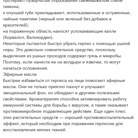
протирают пузырчатые образования свежевыжатым соком
лимона;
к опухшей губе прикладывают, использованные и остуженные,
чайные пакетики (черный или зеленый без добавок и
красителей);
на пораженную область наносят успокаивающие капли
(Корвалол, Валокордин).
Некоторые пытаются быстро убрать герпес с помощью ушной
серы. Это довольно сомнительное средство, поскольку
выделения из ушных проходов содержат грязь и микробы.
Поэтому, если нанести ее на волдыри и язвочки, то могут
начаться осложнения.
Эфирные масла
Быстрее избавиться от герпеса на лице помогают эфирные
масла. Они не только приятно пахнут и улучшают
эмоциональный фон, но обладают и другими полезными
свойствами. Ароматерапия способна активизировать работу
иммунной системы для борьбы с вирусом, а также оказывает
противомикробное подавляющее действие. Еще один плюс
этих растительных средств — хороший противовоспалительный
эффект, который необходим при поражении герпесом для
восстановления мягких тканей.