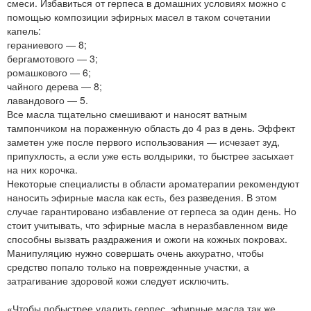
смеси. Избавиться от герпеса в домашних условиях можно с
помощью композиции эфирных масел в таком сочетании
капель:
гераниевого — 8;
бергамотового — 3;
ромашкового — 6;
чайного дерева — 8;
лавандового — 5.
Все масла тщательно смешивают и наносят ватным
тампончиком на пораженную область до 4 раз в день. Эффект
заметен уже после первого использования — исчезает зуд,
припухлость, а если уже есть волдырики, то быстрее засыхает
на них корочка.
Некоторые специалисты в области ароматерапии рекомендуют
наносить эфирные масла как есть, без разведения. В этом
случае гарантировано избавление от герпеса за один день. Но
стоит учитывать, что эфирные масла в неразбавленном виде
способны вызвать раздражения и ожоги на кожных покровах.
Манипуляцию нужно совершать очень аккуратно, чтобы
средство попало только на поврежденные участки, а
затрагивание здоровой кожи следует исключить.
«Чтобы побыстрее удалить герпес, эфирные масла так же