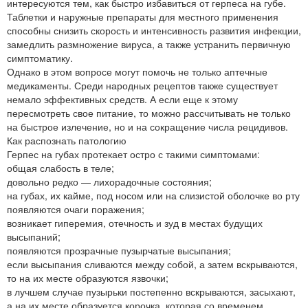
интересуются тем, как быстро избавиться от герпеса на губе.
Таблетки и наружные препараты для местного применения
способны снизить скорость и интенсивность развития инфекции,
замедлить размножение вируса, а также устранить первичную
симптоматику.
Однако в этом вопросе могут помочь не только аптечные
медикаменты. Среди народных рецептов также существует
немало эффективных средств. А если еще к этому
пересмотреть свое питание, то можно рассчитывать не только
на быстрое излечение, но и на сокращение числа рецидивов.
Как распознать патологию
Герпес на губах протекает остро с такими симптомами:
общая слабость в теле;
довольно редко — лихорадочные состояния;
на губах, их кайме, под носом или на слизистой оболочке во рту
появляются очаги поражения;
возникает гиперемия, отечность и зуд в местах будущих
высыпаний;
появляются прозрачные пузырчатые высыпания;
если высыпания сливаются между собой, а затем вскрываются,
то на их месте образуются язвочки;
в лучшем случае пузырьки постепенно вскрываются, засыхают,
а на их месте образуется корочка, которая со временем