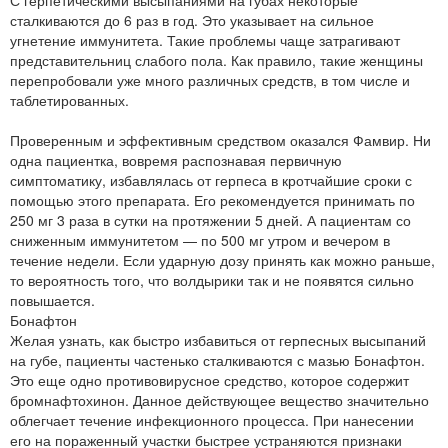
С герпетическими высыпаниями на губах некоторые
сталкиваются до 6 раз в год. Это указывает на сильное
угнетение иммунитета. Такие проблемы чаще затрагивают
представительниц слабого пола. Как правило, такие женщины
перепробовали уже много различных средств, в том числе и
таблетированных.
Проверенным и эффективным средством оказался Фамвир. Ни
одна пациентка, вовремя распознавая первичную
симптоматику, избавлялась от герпеса в кротчайшие сроки с
помощью этого препарата. Его рекомендуется принимать по
250 мг 3 раза в сутки на протяжении 5 дней. А пациентам со
сниженным иммунитетом — по 500 мг утром и вечером в
течение недели. Если ударную дозу принять как можно раньше,
то вероятность того, что волдырики так и не появятся сильно
повышается.
Бонафтон
Желая узнать, как быстро избавиться от герпесных высыпаний
на губе, пациенты частенько сталкиваются с мазью Бонафтон.
Это еще одно противовирусное средство, которое содержит
бромнафтохинон. Данное действующее вещество значительно
облегчает течение инфекционного процесса. При нанесении
его на пораженный участки быстрее устраняются признаки