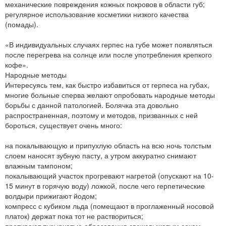
механические повреждения кожных покровов в области губ;
регулярное использование косметики низкого качества
(помады).
«В индивидуальных случаях герпес на губе может появляться
после перегрева на солнце или после употребления крепкого
кофе».
Народные методы
Интересуясь тем, как быстро избавиться от герпеса на губах,
многие больные сперва желают опробовать народные методы
борьбы с данной патологией. Болячка эта довольно
распространенная, поэтому и методов, призванных с ней
бороться, существует очень много:
на покалывающую и припухлую область на всю ночь толстым
слоем наносят зубную пасту, а утром аккуратно снимают
влажным тампоном;
покалывающий участок прогревают нагретой (опускают на 10-
15 минут в горячую воду) ложкой, после чего герпетические
волдыри прижигают йодом;
компресс с кубиком льда (помещают в проглаженный носовой
платок) держат пока тот не раствориться;