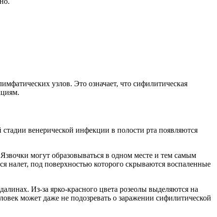
но.
имфатических узлов. Это означает, что сифилитическая
кциям.
ой стадии венерической инфекции в полости рта появляются
 Язвочки могут образовываться в одном месте и тем самым
тся налет, под поверхностью которого скрываются воспаленные
далинах. Из-за ярко-красного цвета розеолы выделяются на
еловек может даже не подозревать о заражении сифилитической