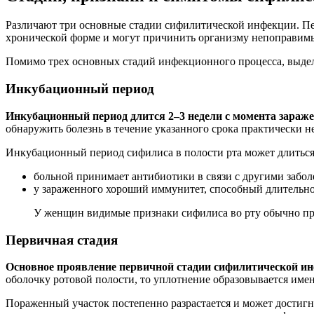
Различают три основные стадии сифилитической инфекции. Пер
хронической форме и могут причинить организму непоправимы
Помимо трех основных стадий инфекционного процесса, выдел
Инкубационный период
Инкубационный период длится 2–3 недели с момента зараж
обнаружить болезнь в течение указанного срока практически 
Инкубационный период сифилиса в полости рта может длиться 
больной принимает антибиотики в связи с другими забол
у зараженного хороший иммунитет, способный длительное
У женщин видимые признаки сифилиса во рту обычно про
Первичная стадия
Основное проявление первичной стадии сифилитической инф
оболочку ротовой полости, то уплотнение образовывается имен
Пораженный участок постепенно разрастается и может достигну