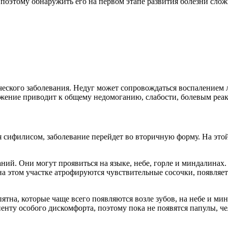
поэтому обнаружить его на первом этапе развития болезни слож
еского заболевания. Недуг может сопровождаться воспалением л
ражение приводит к общему недомоганию, слабости, болевым реа
ия сифилисом, заболевание перейдет во вторичную форму. На эт
ний. Они могут проявиться на языке, небе, горле и миндалинах.
на этом участке атрофируются чувствительные сосочки, появляе
тна, которые чаще всего появляются возле зубов, на небе и мин
енту особого дискомфорта, поэтому пока не появятся папулы, ч