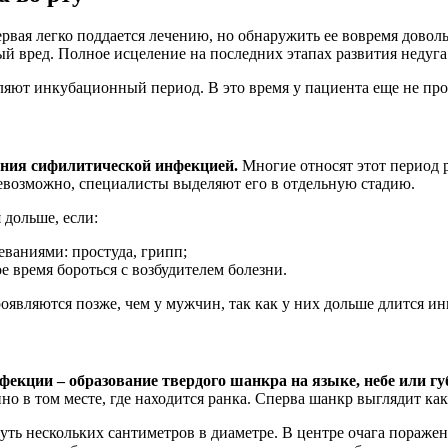
вая легко поддается лечению, но обнаружить ее вовремя довол
й вред. Полное исцеление на последних этапах развития недуга
яют инкубационный период. В это время у пациента еще не про
ения сифилитической инфекцией.
Многие относят этот период р
невозможно, специалисты выделяют его в отдельную стадию.
дольше, если:
еваниями: простуда, грипп;
 время бороться с возбудителем болезни.
являются позже, чем у мужчин, так как у них дольше длится и
екции – образование твердого шанкра на языке, небе или гу
но в том месте, где находится ранка. Сперва шанкр выглядит ка
ть нескольких сантиметров в диаметре. В центре очага поражен