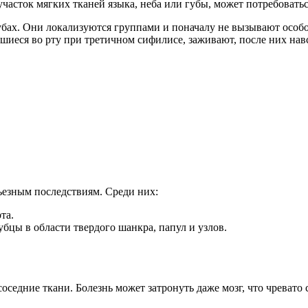
часток мягких тканей языка, неба или губы, может потребоватьс
бах. Они локализуются группами и поначалу не вызывают особо
шиеся во рту при третичном сифилисе, заживают, после них нав
ьезным последствиям. Среди них:
та.
бцы в области твердого шанкра, папул и узлов.
седние ткани. Болезнь может затронуть даже мозг, что чревато 