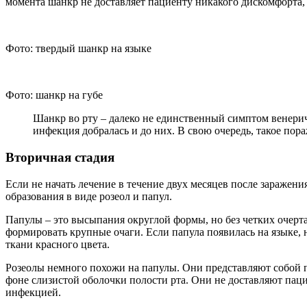
момента шанкр не доставляет пациенту никакого дискомфорта, 
Фото: твердый шанкр на языке
Фото: шанкр на губе
Шанкр во рту – далеко не единственный симптом венерич
инфекция добралась и до них. В свою очередь, такое по
Вторичная стадия
Если не начать лечение в течение двух месяцев после заражен
образования в виде розеол и папул.
Папулы – это высыпания округлой формы, но без четких очерта
формировать крупные очаги. Если папула появилась на языке, 
ткани красного цвета.
Розеолы немного похожи на папулы. Они представляют собой пя
фоне слизистой оболочки полости рта. Они не доставляют паци
инфекцией.