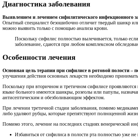
Диагностика заболевания
Выявлением и лечением сифилитического инфекционного за
Опытный специалист безошибочно отличит твердый шанкр или п
можно выявить только с помощью анализа крови.
Поскольку сифилис полностью вылечивается, только если
заболевание, сдаются при любом комплексном обследова
Особенности лечения
Основная цель терапии при сифилисе в ротовой полости – п
улучшения действия основных лекарств необходимо принимать
Поскольку при вторичном и третичном сифилисе проявляются
языке больного имеются шанкры, розеолы или папулы, назнача
антисептическим и обезболивающим эффектом.
При лечении третичной стадии заболевания, помимо медикаме
либо удаляют рубцы, которые препятствуют полноценной жизн
Помимо этого, лечение на последних стадиях венерической и
Избавиться от сифилиса в полости рта полностью уже не 