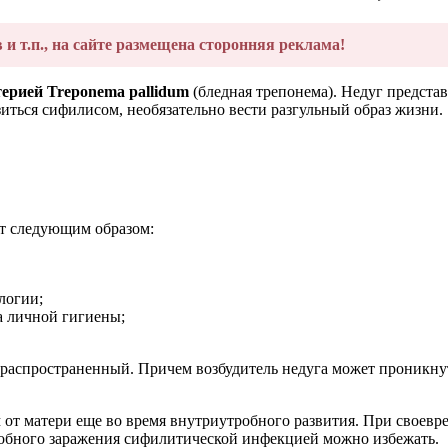
в и т.п., на сайте размещена сторонняя реклама!
терией Treponema pallidum
(бледная трепонема). Недуг предста
иться сифилисом, необязательно вести разгульный образ жизни.
т следующим образом:
логии;
а личной гигиены;
аспространенный. Причем возбудитель недуга может проникнуть
от матери еще во время внутриутробного развития. При своев
робного заражения сифилитической инфекцией можно избежать.