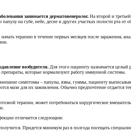
болевания занимается дерматовенеролог.
На второй и третьей
апулу на губе, небе, десне и других участках полости рта от 
 начать терапию в течение первых месяцев после заражения, ан
нии.
одавление возбудителя.
Для этого пациенту назначается целый 
 препараты, которые нормализуют работу иммунной системы.
 внешние симптомы – папулы, язвы, гуммы, пациенту выписываю
ются мази для их заживления. Обычно предпочтение отдается т
нтозной терапии, может потребоваться хирургическое вмешател
и.
нфекции отличается следующим:
получится. Придется минимум раз в полгода посещать специалис