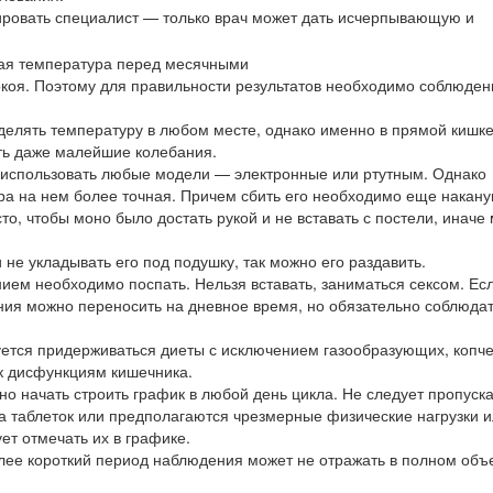
ировать специалист — только врач может дать исчерпывающую и
окоя. Поэтому для правильности результатов необходимо соблюден
делять температуру в любом месте, однако именно в прямой кишк
ть даже малейшие колебания.
 использовать любые модели — электронные или ртутным. Однако
а на нем более точная. Причем сбить его необходимо еще накану
то, чтобы моно было достать рукой и не вставать с постели, иначе
е укладывать его под подушку, так можно его раздавить.
ием необходимо поспать. Нельзя вставать, заниматься сексом. Ес
ния можно переносить на дневное время, но обязательно соблюдат
ется придерживаться диеты с исключением газообразующих, копч
 к дисфункциям кишечника.
о начать строить график в любой день цикла. Не следует пропуск
а таблеток или предполагаются чрезмерные физические нагрузки и
ет отмечать их в графике.
олее короткий период наблюдения может не отражать в полном об