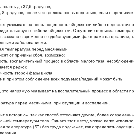
 вплоть до 37,5 градусов;
 8 градусов, после чего должна вновь подняться, если в организме
.
жет указывать на неполноценность яйцеклетки либо о недостаточн
свидетельствует о гибели яйцеклетки. Отсутствие подъема темпера
ть связано с временно воздействующими факторами на организм, та
енными заболеваниями.
исят от причины сбоя, возможно:
ость, воспалительный процесс в области малого таза, несоблюдени
ается редко);
очность второй фазы цикла.
е и при этом соблюдение всех подъемов/падений может быть
, это напрямую указывает на воспалительный процесс в области пр
ература перед месячными, при овуляции и воспалении.
т в историю», так как способ оттесняют другие, более современны
ьной температуры тела. Однако этот метод можно легко использо
я температура (БТ) без труда подскажет, как определить овуляци
левания.