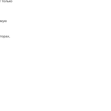
 только
ямую
торах,