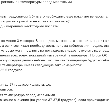
ным градусником (сбить его необходимо еще накануне вечером, а 
о достать рукой, и не вставать с постели);
ед измерением необходимо поспать;
 не менее 3 месяцев. В принципе, можно начать строить график в
х, а если возникает необходимость приема таблеток или предполаг
которые могут повлиять на показатели, следует отмечать их в граф
инении всех точек, показаний измеренной температуры. По оси ОХ
ежку следует делать небольшую, так как температура будет колеба
ой температуры имеет следующие закономерности:
36,6 градусов;
я до 37 градусов и даже выше;
радусов.
сокие значения (на уровне 37-37,5 градусов), если происходит з