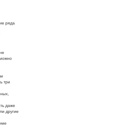
ие ряда
е
не
 можно
ли
ь три
еных,
ать даже
ли другие
ъеме