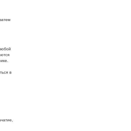
затем
 любой
аются
ике.
ться в
ачатие,