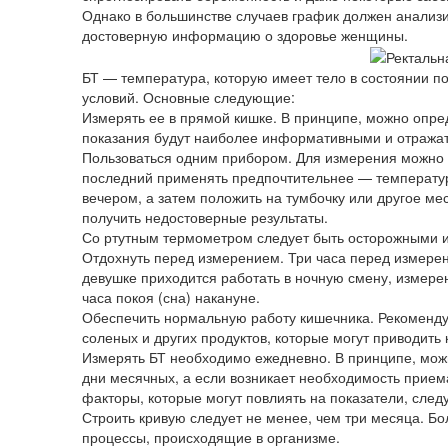
Однако в большинстве случаев график должен анализ
достоверную информацию о здоровье женщины.
БТ — температура, которую имеет тело в состоянии п
условий. Основные следующие:
Измерять ее в прямой кишке. В принципе, можно опре
показания будут наиболее информативными и отража
Пользоваться одним прибором. Для измерения можно
последний применять предпочтительнее — температур
вечером, а затем положить на тумбочку или другое мес
получить недостоверные результаты.
Со ртутным термометром следует быть осторожными и н
Отдохнуть перед измерением. Три часа перед измерен
девушке приходится работать в ночную смену, измере
часа покоя (сна) накануне.
Обеспечить нормальную работу кишечника. Рекоменду
соленых и других продуктов, которые могут приводить
Измерять БТ необходимо ежедневно. В принципе, можн
дни месячных, а если возникает необходимость прием
факторы, которые могут повлиять на показатели, следу
Строить кривую следует не менее, чем три месяца. Б
процессы, происходящие в организме.