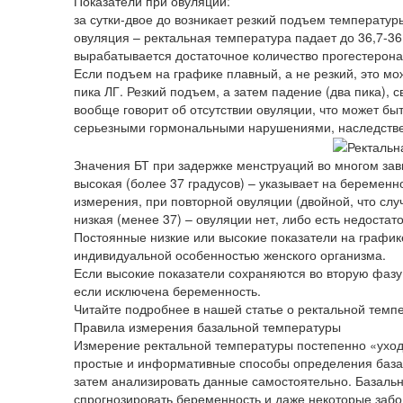
Показатели при овуляции:
за сутки-двое до возникает резкий подъем температуры
овуляция – ректальная температура падает до 36,7-36,
вырабатывается достаточное количество прогестерона
Если подъем на графике плавный, а не резкий, это мо
пика ЛГ. Резкий подъем, а затем падение (два пика), 
вообще говорит об отсутствии овуляции, что может бы
серьезными гормональными нарушениями, наследств
Значения БТ при задержке менструаций во многом зав
высокая (более 37 градусов) – указывает на беременн
измерения, при повторной овуляции (двойной, что случ
низкая (менее 37) – овуляции нет, либо есть недостат
Постоянные низкие или высокие показатели на график
индивидуальной особенностью женского организма.
Если высокие показатели сохраняются во вторую фазу
если исключена беременность.
Читайте подробнее в нашей статье о ректальной темп
Правила измерения базальной температуры
Измерение ректальной температуры постепенно «уходи
простые и информативные способы определения базал
затем анализировать данные самостоятельно. Базальна
спрогнозировать беременность и даже некоторые забо