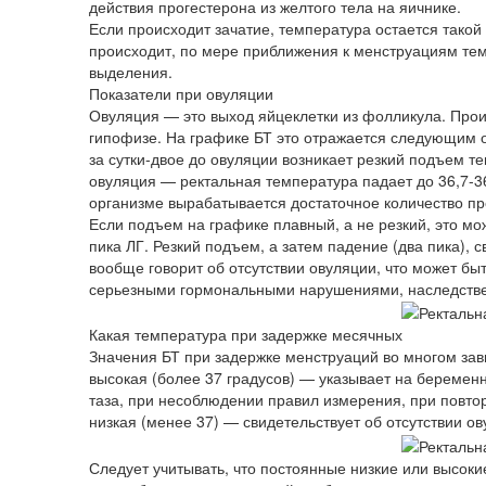
действия прогестерона из желтого тела на яичнике.
Если происходит зачатие, температура остается тако
происходит, по мере приближения к менструациям тем
выделения.
Показатели при овуляции
Овуляция — это выход яйцеклетки из фолликула. Прои
гипофизе. На графике БТ это отражается следующим 
за сутки-двое до овуляции возникает резкий подъем те
овуляция — ректальная температура падает до 36,7-36
организме вырабатывается достаточное количество пр
Если подъем на графике плавный, а не резкий, это мо
пика ЛГ. Резкий подъем, а затем падение (два пика), 
вообще говорит об отсутствии овуляции, что может бы
серьезными гормональными нарушениями, наследств
Какая температура при задержке месячных
Значения БТ при задержке менструаций во многом зав
высокая (более 37 градусов) — указывает на беременн
таза, при несоблюдении правил измерения, при повтор
низкая (менее 37) — свидетельствует об отсутствии о
Следует учитывать, что постоянные низкие или высок