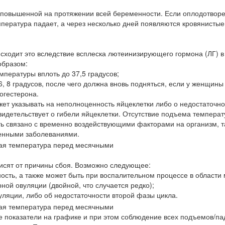
й повышенной на протяжении всей беременности. Если оплодотвор
пература падает, а через несколько дней появляются кровянистые
сходит это вследствие всплеска лютеинизирующего гормона (ЛГ) в
образом:
мпературы вплоть до 37,5 градусов;
, 8 градусов, после чего должна вновь подняться, если у женщины
огестерона.
жет указывать на неполноценность яйцеклетки либо о недостаточн
свидетельствует о гибели яйцеклетки. Отсутствие подъема темпера
ть связано с временно воздействующими факторами на организм, та
енными заболеваниями.
исят от причины сбоя. Возможно следующее:
ость, а также может быть при воспалительном процессе в области
ной овуляции (двойной, что случается редко);
вуляции, либо об недостаточности второй фазы цикла.
ие показатели на графике и при этом соблюдение всех подъемов/п