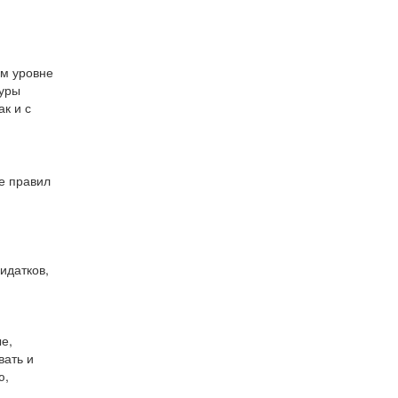
ом уровне
туры
к и с
е правил
идатков,
е,
вать и
ю,