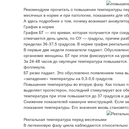
Рекомендуем прочитать о повышении температуры пер
месячных в норме и при патологии, показаниях для о
А здесь подробнее о том, почему возникает ановулят
График в норме
График БТ — это кривая, которая получается при сое
отмечается день цикла, по ОУ — градусы, причем разб
пределах 36-37,5 градусов. В норме график ректальн
В первые две недели показатели падают. Обусловлено
организме женщины. БТ при этом фиксируется на уровн
За 24-48 часов до овуляции температура повышается.
фолликула.
БТ резко падает. Это обусловлено появлением пика 
«западение» температуры на 0,3-0,6 градусов.
Повышение температуры во вторую фазу. Как только п
выделяет прогестерон, последний стимулирует все о
температура при этом повышается до 37 градусов и д
Снижение показателей накануне менструаций. Если за
показания температуры. Его значения вновь становятся
Ректальная температура перед месячными
В лютеиновую фазу цикла наблюдаются относительно вы