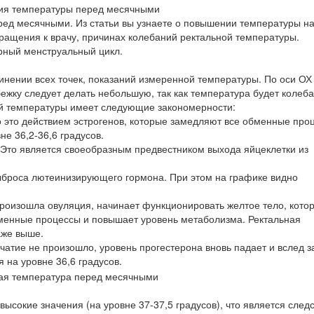
ед месячными. Из статьи вы узнаете о повышении температуры н
бращения к врачу, причинах колебаний ректальной температуры.
орный менструальный цикл.
динении всех точек, показаний измеренной температуры. По оси ОХ
ежку следует делать небольшую, так как температура будет колеба
ой температуры имеет следующие закономерности:
 это действием эстрогенов, которые замедляют все обменные про
е 36,2-36,6 градусов.
 Это является своеобразным предвестником выхода яйцеклетки из
выброса лютеинизирующего гормона. При этом на графике видно
роизошла овуляция, начинает функционировать желтое тело, кото
бменные процессы и повышает уровень метаболизма. Ректальная
аже выше.
чатие не произошло, уровень прогестерона вновь падает и вслед з
 на уровне 36,6 градусов.
сокие значения (на уровне 37-37,5 градусов), что является след