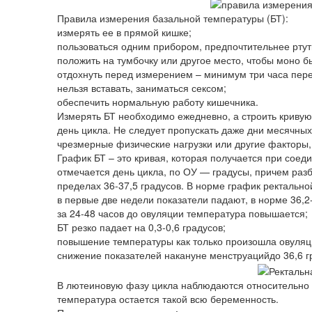
Правила измерения базальной температуры (БТ):
измерять ее в прямой кишке;
пользоваться одним прибором, предпочтительнее ртут
положить на тумбочку или другое место, чтобы моно был
отдохнуть перед измерением – минимум три часа пер
нельзя вставать, заниматься сексом;
обеспечить нормальную работу кишечника.
Измерять БТ необходимо ежедневно, а строить кривую
день цикла. Не следует пропускать даже дни месячны
чрезмерные физические нагрузки или другие факторы, 
График БТ – это кривая, которая получается при соед
отмечается день цикла, по ОУ — градусы, причем разб
пределах 36-37,5 градусов. В норме график ректальн
в первые две недели показатели падают, в норме 36,2-
за 24-48 часов до овуляции температура повышается;
БТ резко падает на 0,3-0,6 градусов;
повышение температуры как только произошла овуляци
снижение показателей накануне менструацийдо 36,6 г
В лютеиновую фазу цикла наблюдаются относительно вы
температура остается такой всю беременность.