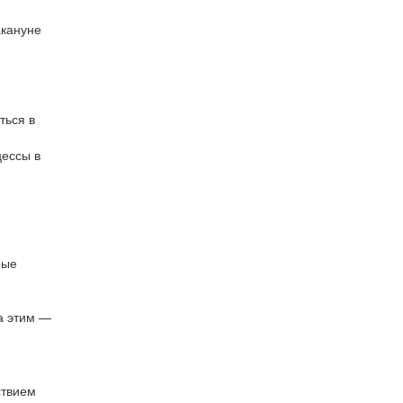
акануне
ться в
цессы в
рые
а этим —
ствием