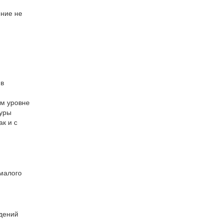
ение не
 в
ом уровне
туры
к и с
 малого
адений