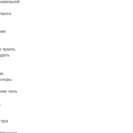
никальной
аланса
ове
 тракта.
адать
ью.
флоры.
иям типа
,
 при
биоценоз.