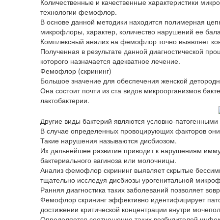
Количественные и качественные характеристики мик
технологии фемофлор.
В основе данной методики находится полимерная цеп
микрофлоры, характер, количество нарушений ее бала
Комплексный анализ на фемофлор точно выявляет кон
Полученная в результате данной диагностической про
которого назначается адекватное лечение.
Фемофлор (скрининг)
Большое значение для обеспечения женской детородн
Она состоит почти из ста видов микроорганизмов бак
лактобактерии.
Другие виды бактерий являются условно-патогенными 
В случае определенных провоцирующих факторов они
Такие нарушения называются дисбиозом.
Их дальнейшее развитие приводит к нарушениям имм
бактериального вагиноза или молочницы.
Анализ фемофлор скрининг выявляет скрытые бесси
тщательно исследуя дисбиозы урогенитальной микро
Ранняя диагностика таких заболеваний позволяет вов
Фемофлор скрининг эффективно идентифицирует пато
достижении критической концентрации внутри мочепо
Определяется соотношение таких возбудителей инфек