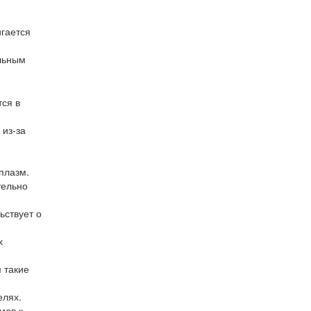
игается
альным
ся в
из-за
плазм.
тельно
ьствует о
х
 такие
елях.
мов к