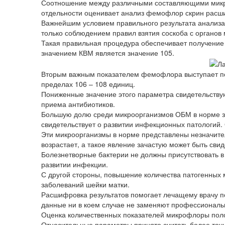
Соотношение между различными составляющими микр
отдельности оценивает анализ фемофлор скрин расш
Важнейшим условием правильного результата анализа 
только соблюдением правил взятия соскоба с органов
Такая правильная процедура обеспечивает получение
значением КВМ является значение 105.
Вторым важным показателем фемофлора выступает по
пределах 106 – 108 единиц.
Пониженные значение этого параметра свидетельству
приема антибиотиков.
Большую долю среди микроорганизмов ОБМ в норме з
свидетельствует о развитии инфекционных патологий.
Эти микроорганизмы в норме представлены незначител
возрастает, а такое явление зачастую может быть сви
Болезнетворные бактерии не должны присутствовать в
развитии инфекции.
С другой стороны, повышение количества патогенных 
заболеваний шейки матки.
Расшифровка результатов помогает лечащему врачу по
данные ни в коем случае не заменяют профессиональ
Оценка количественных показателей микрофлоры поло
Относительные параметры принято считать более точ