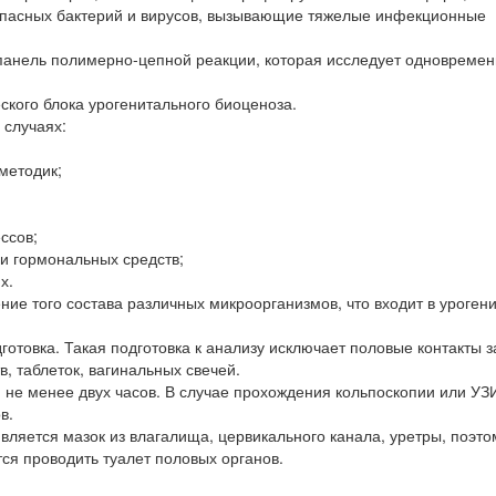
опасных бактерий и вирусов, вызывающие тяжелые инфекционные
анель полимерно-цепной реакции, которая исследует одновреме
ского блока урогенитального биоценоза.
 случаях:
методик;
ссов;
и гормональных средств;
х.
е того состава различных микроорганизмов, что входит в уроген
товка. Такая подготовка к анализу исключает половые контакты з
в, таблеток, вагинальных свечей.
не менее двух часов. В случае прохождения кольпоскопии или УЗИ
в.
ляется мазок из влагалища, цервикального канала, уретры, поэто
ся проводить туалет половых органов.