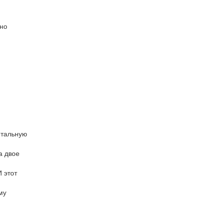
нно
итальную
а двое
 этот
му