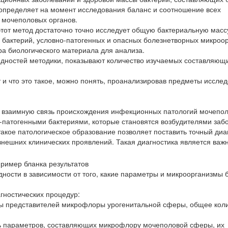
определяет на момент исследования баланс и соотношение всех
 мочеполовых органов.
 этот метод достаточно точно исследует общую бактериальную масс
бактерий, условно-патогенных и опасных болезнетворных микроор
а биологического материала для анализа.
дностей методики, показывают количество изучаемых составляющ
и что это такое, можно понять, проанализировав предметы иссле
 взаимную связь происхождения инфекционных патологий мочепо
-патогенными бактериями, которые становятся возбудителями заб
кое патологическое образование позволяет поставить точный диа
внешних клинических проявлений. Такая диагностика является важ
ости в зависимости от того, какие параметры и микроорганизмы 
гностических процедур:
пы представителей микрофлоры урогенитальной сферы, общее кол
ь параметров, составляющих микрофлору мочеполовой сферы, их