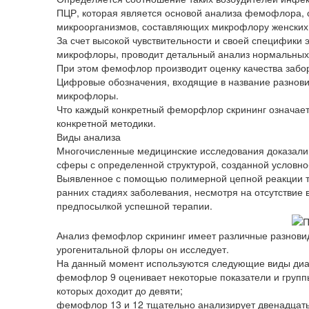
ПЦР, которая является основой анализа фемофлора, 
микроорганизмов, составляющих микрофлору женских
За счет высокой чувствительности и своей специфики
микрофлоры, проводит детальный анализ нормальных 
При этом фемофлор производит оценку качества забор
Цифровые обозначения, входящие в название разнови
микрофлоры.
Что каждый конкретный феморфлор скрининг означает 
конкретной методики.
Виды анализа
Многочисленные медицинские исследования доказали
сферы с определенной структурой, созданной условно
Выявленное с помощью полимерной цепной реакции та
ранних стадиях заболевания, несмотря на отсутствие 
предпосылкой успешной терапии.
Анализ фемофлор скрининг имеет различные разновидн
урогенитальной флоры он исследует.
На данный момент используются следующие виды диа
фемофлор 9 оценивает некоторые показатели и груп
которых доходит до девяти;
фемофлор 13 и 12 тщательно анализирует двенадцат