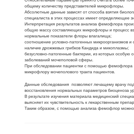
общему количеству представителей микрофлоры.
Абсолютные данные зависят от способа взятия биоло
специалиста в этих процессах имеет определяющее з
Интерпретация результатов анализа фемофлора произ
общую массу составляющих микрофлоры и процесс вз
нормальные показатели флоры влагалища;
соотношение условно-патогенных микроорганизмов и 
наличие дрожжевых грибков Кандида и микоплазмы;
безусловно-патогенные бактерии, из которых особую
заболеваний мочеполовой сферы.
При обследовании пациентки с помощью фемофлора в
микрофлору мочеполового тракта пациентов.
Данные обследования позволяют лечащему врачу под
восстановления нормальных параметров биоценоза ур
В результате изучения материала медицинский специ
выясняет их чувствительность к лекарственным препа
Таким образом, с помощью анализа фемофлор можно з