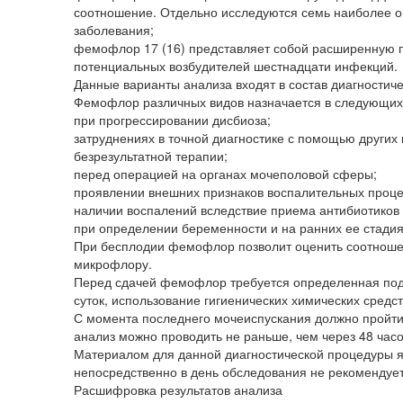
соотношение. Отдельно исследуются семь наиболее 
заболевания;
фемофлор 17 (16) представляет собой расширенную п
потенциальных возбудителей шестнадцати инфекций.
Данные варианты анализа входят в состав диагностиче
Фемофлор различных видов назначается в следующих
при прогрессировании дисбиоза;
затруднениях в точной диагностике с помощью других 
безрезультатной терапии;
перед операцией на органах мочеполовой сферы;
проявлении внешних признаков воспалительных проце
наличии воспалений вследствие приема антибиотиков 
при определении беременности и на ранних ее стадия
При бесплодии фемофлор позволит оценить соотношени
микрофлору.
Перед сдачей фемофлор требуется определенная подго
суток, использование гигиенических химических средст
С момента последнего мочеиспускания должно пройти 
анализ можно проводить не раньше, чем через 48 часо
Материалом для данной диагностической процедуры яв
непосредственно в день обследования не рекомендует
Расшифровка результатов анализа