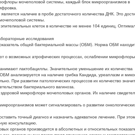
офлоры мочеполовой системы, каждый блок микроорганизмов в
ифровка.
является наличие в пробе достаточного количества ДНК. Это дост
 мочеполовой системы.
 эпителиальных клеток в количестве не менее 104 единиц. Оптим
казатель общей бактериальной массы (ОБМ). Норма ОБМ находит
ют о возможных атрофических процессах, ослаблении микрофлоры 
анимают лактобациллы. Значительное уменьшение их количества
 ОБМ анализируется на наличие грибка Кандида, уреаплазм и мико
ьно. При развитии патологических процессов их количество значи
детельством бактериального вагиноза.
 здоровой микрофлоре мочеполовых органов. Их наличие свидетел
микроорганизмов может сигнализировать о развитии онкологически
ставить точный диагноз и назначить адекватное лечение. При этом
ную консультацию.
вых органов производится в абсолютных и относительных показат
ными, поскольку они показывают отношение искомых микроорганиз