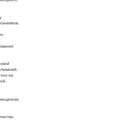
у
ганизмов.
их
дования
ловой
олеваний.
гноз на
ной
биоценоза
ичество