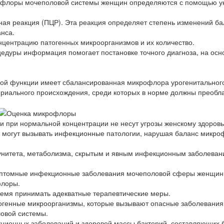
рофлоры мочеполовой системы женщин определяются с помощью у
ная реакция (ПЦР). Эта реакция определяет степень изменений б
нса.
центрацию патогенных микроорганизмов и их количество.
цедуры информация помогает постановке точного диагноза, на осн
ой функции имеет сбалансированная микрофлора урогенитального
териального происхождения, среди которых в норме должны преобл
и при нормальной концентрации не несут угрозы женскому здоров
 могут вызывать инфекционные патологии, нарушая баланс микро
унитета, метаболизма, скрытым и явным инфекционным заболеван
мптомные инфекционные заболевания мочеполовой сферы женщин
флоры.
ремя принимать адекватные терапевтические меры.
генные микроорганизмы, которые вызывают опасные заболевания
ловой системы.
ционных заболеваний и здоровой массы бактерий, составляющих 