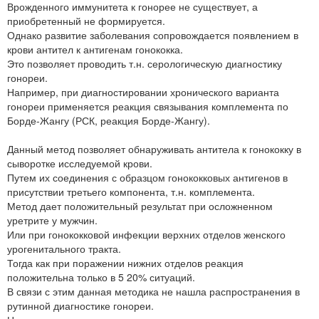
Врожденного иммунитета к гонорее не существует, а
приобретенный не формируется.
Однако развитие заболевания сопровождается появлением в
крови антител к антигенам гонококка.
Это позволяет проводить т.н. серологическую диагностику
гонореи.
Например, при диагностировании хронического варианта
гонореи применяется реакция связывания комплемента по
Борде-Жангу (РСК, реакция Борде-Жангу).
Данный метод позволяет обнаруживать антитела к гонококку в
сыворотке исследуемой крови.
Путем их соединения с образцом гонококковых антигенов в
присутствии третьего компонента, т.н. комплемента.
Метод дает положительный результат при осложненном
уретрите у мужчин.
Или при гонококковой инфекции верхних отделов женского
урогенитального тракта.
Тогда как при поражении нижних отделов реакция
положительна только в 5 20% ситуаций.
В связи с этим данная методика не нашла распространения в
рутинной диагностике гонореи.