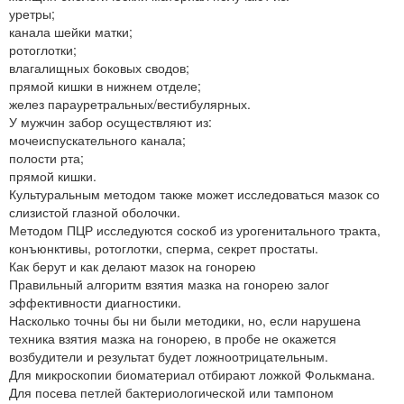
уретры;
канала шейки матки;
ротоглотки;
влагалищных боковых сводов;
прямой кишки в нижнем отделе;
желез парауретральных/вестибулярных.
У мужчин забор осуществляют из:
мочеиспускательного канала;
полости рта;
прямой кишки.
Культуральным методом также может исследоваться мазок со
слизистой глазной оболочки.
Методом ПЦР исследуются соскоб из урогенитального тракта,
конъюнктивы, ротоглотки, сперма, секрет простаты.
Как берут и как делают мазок на гонорею
Правильный алгоритм взятия мазка на гонорею залог
эффективности диагностики.
Насколько точны бы ни были методики, но, если нарушена
техника взятия мазка на гонорею, в пробе не окажется
возбудители и результат будет ложноотрицательным.
Для микроскопии биоматериал отбирают ложкой Фолькмана.
Для посева петлей бактериологической или тампоном