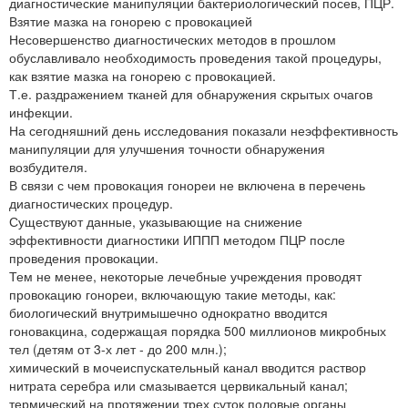
диагностические манипуляции бактериологический посев, ПЦР.
Взятие мазка на гонорею с провокацией
Несовершенство диагностических методов в прошлом
обуславливало необходимость проведения такой процедуры,
как взятие мазка на гонорею с провокацией.
Т.е. раздражением тканей для обнаружения скрытых очагов
инфекции.
На сегодняшний день исследования показали неэффективность
манипуляции для улучшения точности обнаружения
возбудителя.
В связи с чем провокация гонореи не включена в перечень
диагностических процедур.
Существуют данные, указывающие на снижение
эффективности диагностики ИППП методом ПЦР после
проведения провокации.
Тем не менее, некоторые лечебные учреждения проводят
провокацию гонореи, включающую такие методы, как:
биологический внутримышечно однократно вводится
гоновакцина, содержащая порядка 500 миллионов микробных
тел (детям от 3-х лет ‑ до 200 млн.);
химический в мочеиспускательный канал вводится раствор
нитрата серебра или смазывается цервикальный канал;
термический на протяжении трех суток половые органы