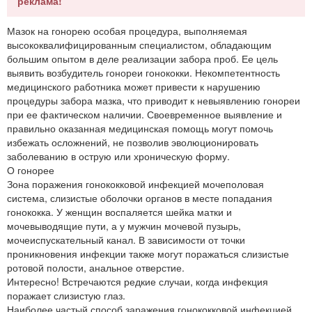
реклама!
Мазок на гонорею особая процедура, выполняемая
высококвалифицированным специалистом, обладающим
большим опытом в деле реализации забора проб. Ее цель
выявить возбудитель гонореи гонококки. Некомпетентность
медицинского работника может привести к нарушению
процедуры забора мазка, что приводит к невыявлению гонореи
при ее фактическом наличии. Своевременное выявление и
правильно оказанная медицинская помощь могут помочь
избежать осложнений, не позволив эволюционировать
заболеванию в острую или хроническую форму.
О гонорее
Зона поражения гонококковой инфекцией мочеполовая
система, слизистые оболочки органов в месте попадания
гонококка. У женщин воспаляется шейка матки и
мочевыводящие пути, а у мужчин мочевой пузырь,
мочеиспускательный канал. В зависимости от точки
проникновения инфекции также могут поражаться слизистые
ротовой полости, анальное отверстие.
Интересно! Встречаются редкие случаи, когда инфекция
поражает слизистую глаз.
Наиболее частый способ заражения гонококковой инфекцией