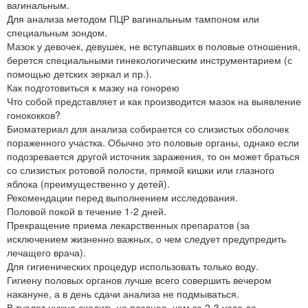
вагинальным.
Для анализа методом ПЦР вагинальным тампоном или
специальным зондом.
Мазок у девочек, девушек, не вступавших в половые отношения,
берется специальными гинекологическим инструментарием (с
помощью детских зеркал и пр.).
Как подготовиться к мазку на гонорею
Что собой представляет и как производится мазок на выявление
гонококков?
Биоматериал для анализа собирается со слизистых оболочек
пораженного участка. Обычно это половые органы, однако если
подозревается другой источник заражения, то он может браться
со слизистых ротовой полости, прямой кишки или глазного
яблока (преимущественно у детей).
Рекомендации перед выполнением исследования.
Половой покой в течение 1-2 дней.
Прекращение приема лекарственных препаратов (за
исключением жизненно важных, о чем следует предупредить
лечащего врача).
Для гигиенических процедур использовать только воду.
Гигиену половых органов лучше всего совершить вечером
накануне, а в день сдачи анализа не подмываться.
В туалет нужно сходить не позднее, чем за 2-3 часа до