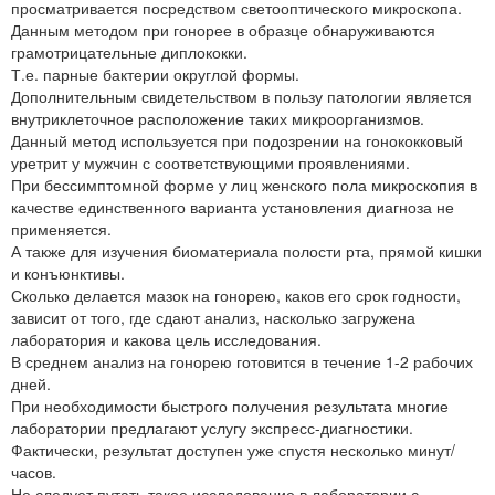
просматривается посредством светооптического микроскопа.
Данным методом при гонорее в образце обнаруживаются
грамотрицательные диплококки.
Т.е. парные бактерии округлой формы.
Дополнительным свидетельством в пользу патологии является
внутриклеточное расположение таких микроорганизмов.
Данный метод используется при подозрении на гонококковый
уретрит у мужчин с соответствующими проявлениями.
При бессимптомной форме у лиц женского пола микроскопия в
качестве единственного варианта установления диагноза не
применяется.
А также для изучения биоматериала полости рта, прямой кишки
и конъюнктивы.
Сколько делается мазок на гонорею, каков его срок годности,
зависит от того, где сдают анализ, насколько загружена
лаборатория и какова цель исследования.
В среднем анализ на гонорею готовится в течение 1-2 рабочих
дней.
При необходимости быстрого получения результата многие
лаборатории предлагают услугу экспресс-диагностики.
Фактически, результат доступен уже спустя несколько минут/
часов.
Не следует путать такое исследование в лаборатории с