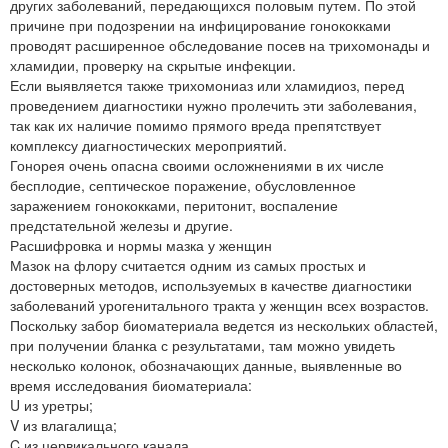
других заболеваний, передающихся половым путем. По этой
причине при подозрении на инфицирование гонококками
проводят расширенное обследование посев на трихомонады и
хламидии, проверку на скрытые инфекции.
Если выявляется также трихомониаз или хламидиоз, перед
проведением диагностики нужно пролечить эти заболевания,
так как их наличие помимо прямого вреда препятствует
комплексу диагностических мероприятий.
Гонорея очень опасна своими осложнениями в их числе
бесплодие, септическое поражение, обусловленное
заражением гонококками, перитонит, воспаление
предстательной железы и другие.
Расшифровка и нормы мазка у женщин
Мазок на флору считается одним из самых простых и
достоверных методов, используемых в качестве диагностики
заболеваний урогенитального тракта у женщин всех возрастов.
Поскольку забор биоматериала ведется из нескольких областей,
при получении бланка с результатами, там можно увидеть
несколько колонок, обозначающих данные, выявленные во
время исследования биоматериала:
U из уретры;
V из влагалища;
C из цервикального канала.