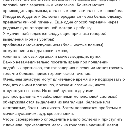
половой акт с зараженным человеком. Контакт может
происходить оральным, анальным или вагинальным способом.
Иногда возбудители болезни передаются через белье, одежду,
предметы личной гигиены. Еще один способ передачи через
родовые пути от зараженной матери к ребенку.
У мужчин наблюдаются следующие признаки гонореи:
выделения гноя из уретры;
проблемы с мочеиспусканием (боль, частые позывы);
помутнение и следы крови в моче;
жжение в половых органах и мочевыводящих путях.
Важно незамедлительно посетить врача при появлении
подобных признаков, так как задержка в лечении может грозить
тем, что болезнь примет хроническое течение.
Женщины зачастую могут длительное время и не подозревать о
том, что с ними произошло, признаки сглажены, часто
отсутствуют совсем. Их порой путают с другими
распространенными заболеваниями мочеполовой системы:
обнаруживаются выделения из влагалища, белесые или
желтоватые, болит низ живота. Затем появляются проблемы с
мочеиспусканием, зуд, кровотечения.
Чтобы своевременно определить начало болезни и приступить
к лечению, производится мазок на гонорею надежный метод