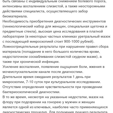
быть связаны с индивидуальным снижением болевого порога,
интенсивны воспалением слизистой, а также неосторожными
действиями специалиста, осуществляющего забор
биоматериала.
Необходимость приобретения диагностических инструментов
(гинекологический набор для женщин, специальная щеточка и
предметные стекла), высокая цена исследования в платной
лаборатории (в некоторых частных клиниках уретральный мазок
с последующей микроскопией стоит 900-1000 рублей).
Ложноотрицательные результаты при нарушении правил сбора
материала (попадание в него большого количества крови,
недостаточном соскабливании слизистой скудном мазке), а
также при хронической инфекции.
Усиление воспаления, появление ощущения боли, жжения в
мочеиспускательном канале после диагностики.
Длительное время ожидания результатов 1 день при
микроскопии, 7-10 суток при культуральном исследовании.
Отсутствие определения чувствительности при проведении
бактериоскопической диагностики.
В то же время, несмотря на указанные недостатки, мазок на
флору при подозрении на гонорею у мужчин и женщин
является одной из ключевых, наиболее часто применяющихся
диагностических процедур. Для получения лучшего результата,