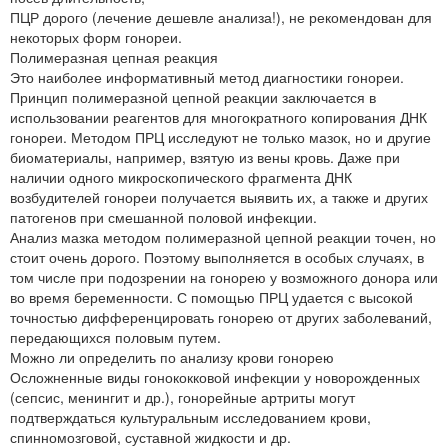
ПЦР дорого (лечение дешевле анализа!), не рекомендован для
некоторых форм гонореи.
Полимеразная цепная реакция
Это наиболее информативный метод диагностики гонореи.
Принцип полимеразной цепной реакции заключается в
использовании реагентов для многократного копирования ДНК
гонореи. Методом ПРЦ исследуют не только мазок, но и другие
биоматериалы, например, взятую из вены кровь. Даже при
наличии одного микроскопического фрагмента ДНК
возбудителей гонореи получается выявить их, а также и других
патогенов при смешанной половой инфекции.
Анализ мазка методом полимеразной цепной реакции точен, но
стоит очень дорого. Поэтому выполняется в особых случаях, в
том числе при подозрении на гонорею у возможного донора или
во время беременности. С помощью ПРЦ удается с высокой
точностью дифференцировать гонорею от других заболеваний,
передающихся половым путем.
Можно ли определить по анализу крови гонорею
Осложненные виды гонококковой инфекции у новорожденных
(сепсис, менингит и др.), гонорейные артриты могут
подтверждаться культуральным исследованием крови,
спинномозговой, суставной жидкости и др.