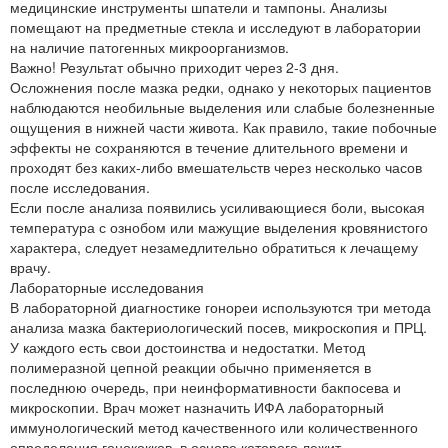
медицинские инструменты шпатели и тампоны. Анализы
помещают на предметные стекла и исследуют в лаборатории
на наличие патогенных микроорганизмов.
Важно! Результат обычно приходит через 2-3 дня.
Осложнения после мазка редки, однако у некоторых пациентов
наблюдаются необильные выделения или слабые болезненные
ощущения в нижней части живота. Как правило, такие побочные
эффекты не сохраняются в течение длительного времени и
проходят без каких-либо вмешательств через несколько часов
после исследования.
Если после анализа появились усиливающиеся боли, высокая
температура с ознобом или мажущие выделения кровянистого
характера, следует незамедлительно обратиться к лечащему
врачу.
Лабораторные исследования
В лабораторной диагностике гонореи используются три метода
анализа мазка бактериологический посев, микроскопия и ПРЦ.
У каждого есть свои достоинства и недостатки. Метод
полимеразной цепной реакции обычно применяется в
последнюю очередь, при неинформативности бакпосева и
микроскопии. Врач может назначить ИФА лабораторный
иммунологический метод качественного или количественного
определения гонококков, в основе которого лежит