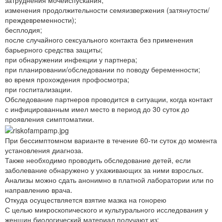
затруднения мочеиспускания;
изменения продолжительности семяизвержения (затянутости/
преждевременности);
бесплодия;
после случайного сексуального контакта без применения
барьерного средства защиты;
при обнаружении инфекции у партнера;
при планировании/обследовании по поводу беременности;
во время прохождения профосмотра;
при госпитализации.
Обследование партнеров проводится в ситуации, когда контакт
с инфицированным имел место в период до 30 суток до
проявления симптоматики.
При бессимптомном варианте в течение 60-ти суток до момента
установления диагноза.
Также необходимо проводить обследование детей, если
заболевание обнаружено у ухаживающих за ними взрослых.
Анализы можно сдать анонимно в платной лаборатории или по
направлению врача.
Откуда осуществляется взятие мазка на гонорею
С целью микроскопического и культурального исследования у
женщин биологический материал получают из: