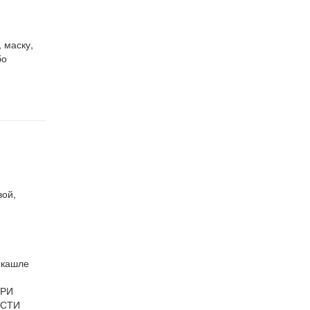
 маску,
бо
ПРИ
ОСТИ