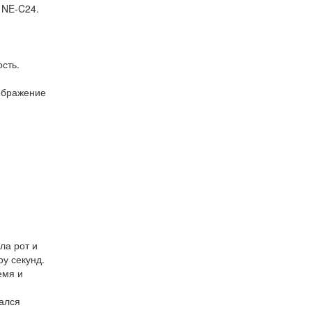
 NE-C24.
сть.
ображение
ла рот и
ру секунд.
емя и
вался