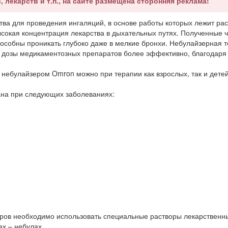
, лекарств и т.п., на сайте размещена сторонняя реклама!
ва для проведения ингаляций, в основе работы которых лежит ра
ысокая концентрация лекарства в дыхательных путях. Полученные 
особны проникать глубоко даже в мелкие бронхи. Небулайзерная 
 дозы медикаментозных препаратов более эффективно, благодаря
 небулайзером Omron можно при терапии как взрослых, так и детей
ана при следующих заболеваниях:
ров необходимо использовать специальные растворы лекарственн
х – небулах.