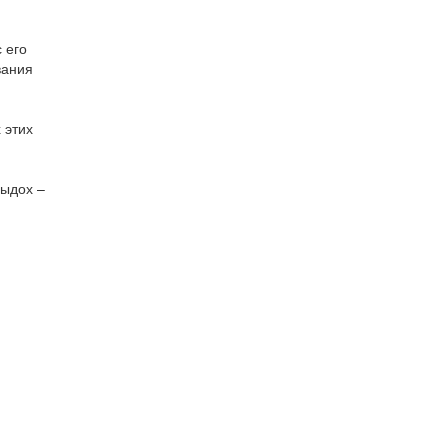
 его
вания
 этих
выдох –