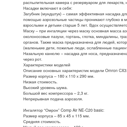
распылительная камера с резервуаром для лекарств, на
Насадки включают в себя:
Загубник (мундштук) – самая эффективная насадка дл
помощью аэрозольные частицы проникают глубоко в м
взрослыми и детьми старше 5 лет. Вдох осуществляется
Маску – при ингаляции через маску основная масса аэ
околоносовые пазухи, гортань, глотка, миндалины, тр
органов. Также маска предназначена для людей, котор
(маленькие дети, пожилые люди, ослабленные пациент
Назальную канюлю – насадка для носа, предназначена 
через рот.
Характеристики моделей
Описание основных характеристик модели Omron CX3
Размер корпуса – 180 х 110 х 290 мм.
Низкая стоимость.
Высокий уровень шума.
Большой вес компрессора – 2,3 кг.
Непрерывная подача аэрозоля.
Ингалятор “Омрон” Comp Air NE-C20 basic:
Размер корпуса – 85 х 45 х 115 мм.
Средняя стоимость.