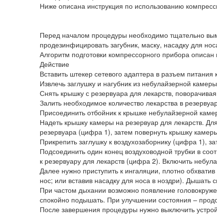
Ниже описана инструкция по использованию компресс
Перед началом процедуры необходимо тщательно вым
продезинфицировать загубник, маску, насадку для нос
Алгоритм подготовки компрессорного прибора описан 
Действие
Вставить штекер сетевого адаптера в разъем питания 
Извлечь заглушку и нагубник из небулайзерной камеры
Снять крышку с резервуара для лекарств, поворачивая
Залить необходимое количество лекарства в резервуа
Присоединить отбойник к крышке небулайзерной каме
Надеть крышку камеры на резервуар для лекарств. Дл
резервуара (цифра 1), затем повернуть крышку камеры
Прикрепить заглушку к воздухозаборнику (цифра 1), за
Подсоединить один конец воздуховодной трубки в соо
к резервуару для лекарств (цифра 2). Включить небул
Далее нужно приступить к ингаляции, плотно обхватив 
нос; или вставив насадку для носа в ноздри). Дышать 
При частом дыхании возможно появление головокружен
спокойно подышать. При улучшении состояния – продо
После завершения процедуры нужно выключить устройст