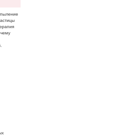
спыление
частицы
терапия
 чему
.
ых