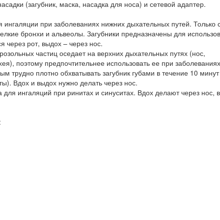
садки (загубник, маска, насадка для носа) и сетевой адаптер.
я ингаляции при заболеваниях нижних дыхательных путей. Только с
елкие бронхи и альвеолы. Загубники предназначены для использо
 через рот, выдох – через нос.
розольных частиц оседает на верхних дыхательных путях (нос,
ахея), поэтому предпочтительнее использовать ее при заболеваниях
ым трудно плотно обхватывать загубник губами в течение 10 минут
ы). Вдох и выдох нужно делать через нос.
для ингаляций при ринитах и синуситах. Вдох делают через нос, 
: