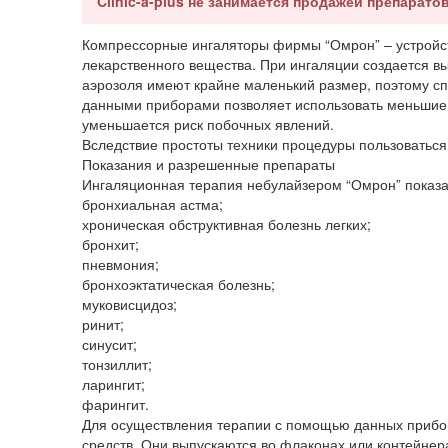
Clinic-a-plus не занимается продажей препаратов
Компрессорные ингаляторы фирмы “Омрон” – устройст
лекарственного вещества. При ингаляции создается в
аэрозоля имеют крайне маленький размер, поэтому сп
данными приборами позволяет использовать меньшие
уменьшается риск побочных явлений.
Вследствие простоты техники процедуры пользоваться
Показания и разрешенные препараты
Ингаляционная терапия небулайзером “Омрон” показ
бронхиальная астма;
хроническая обструктивная болезнь легких;
бронхит;
пневмония;
бронхоэктатическая болезнь;
муковисцидоз;
ринит;
синусит;
тонзиллит;
ларингит;
фарингит.
Для осуществления терапии с помощью данных прибо
средств. Они выпускаются во флаконах или контейнера