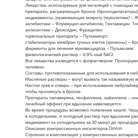
Лекарства, используемые для ингаляций с помощью н
препараты, расширяющие бронхи (бронходилататоры) 
медикаменты, разжижающие мокроту (муколитики) – Ф
антибиотики – Флуимуцил-антибиотик, Гентамицин, Т
антисептики – Диоксидин, Фурацилин;
гормональные препараты – Пульмикорт;
стабилизаторы мембран тучных клеток (кромоны) – Кр
ферменты для лечения муковисцидоза – Пульмозим;
физиологический раствор – 0,9%-ный NaCl.
Все лекарства разводятся с физраствором. Пропорции 
человека.
Составы, противопоказанные для использования в небул
Масляные растворы – могут вызвать так называемую
Настои трав и отвары – при использовании небулайзе
чтобы проникнуть в бронхи.
Препараты папаверина, теофиллина, эуфиллина – они 
лечебный эффект при вдыхании нивелируется.
Во время процедуры возможно появление кашля. Чаще 
в холодильнике, и холодный раствор при вдыхании ра
медикамент из холодильника за 30 минут до процедур
Описание компрессионных ингаляторов Omron
Строение и комплектация у компрессионных аппарато