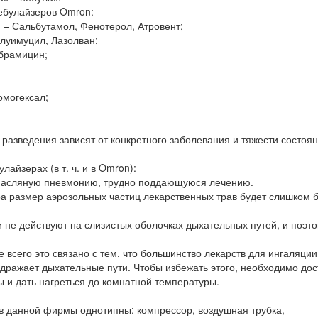
ебулайзеров Omron:
– Сальбутамол, Фенотерол, Атровент;
луимуцил, Лазолван;
обрамицин;
омогексал;
разведения зависят от конкретного заболевания и тяжести состоя
айзерах (в т. ч. и в Omron):
 масляную пневмонию, трудно поддающуюся лечению.
ра размер аэрозольных частиц лекарственных трав будет слишком 
не действуют на слизистых оболочках дыхательных путей, и поэто
всего это связано с тем, что большинство лекарств для ингаляции
здражает дыхательные пути. Чтобы избежать этого, необходимо дос
ы и дать нагреться до комнатной температуры.
в данной фирмы однотипны: компрессор, воздушная трубка,