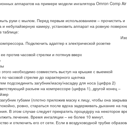
ионных аппаратов на примере модели ингалятора Omron Comp Air
ыть руки с мылом. Перед первым использованием – прочистить и
а и небулайзерную камеру, установить аппарат на ровную поверхно
в таблице:
Из
компрессора. Подключить адаптер к электрической розетке
 ее против часовой стрелки и потянув вверх
р
ры
я этого необходимо совместить выступ на крышке с выемкой
 по часовой стрелке до характерного щелчка
тем подсоединить загубник/маску/насадку для носа (цифра 2)
тветствующий разъем на компрессоре (цифра 1), другой конец –
айзер
загубник губами (плотно приложив маску к лицу, чтобы она закрыва
спокойно, ровно, стараться после вдоха задерживать дыхание на па
ия. В этом случае следует прекратить процедуру на некоторое вр
лжить лечение. Время ингаляции – не более 10 минут.
во и отключить его от сети. Если в воздуховодной трубке образо