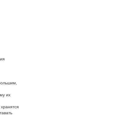
ния
большим,
му их
 хранятся
тавать