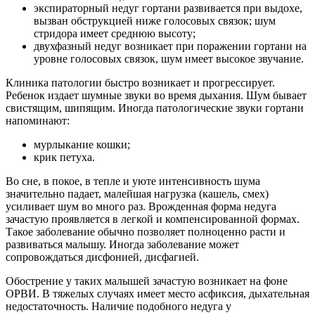
экспираторный недуг гортани развивается при выдохе,
вызван обструкцией ниже голосовых связок; шум
стридора имеет среднюю высоту;
двухфазный недуг возникает при поражении гортани на
уровне голосовых связок, шум имеет высокое звучание.
Клиника патологии быстро возникает и прогрессирует.
Ребенок издает шумные звуки во время дыхания. Шум бывает
свистящим, шипящим. Иногда патологические звуки гортани
напоминают:
мурлыкание кошки;
крик петуха.
Во сне, в покое, в тепле и уюте интенсивность шума
значительно падает, малейшая нагрузка (кашель, смех)
усиливает шум во много раз. Врожденная форма недуга
зачастую проявляется в легкой и компенсированной формах.
Такое заболевание обычно позволяет полноценно расти и
развиваться малышу. Иногда заболевание может
сопровождаться дисфонией, дисфагией.
Обострение у таких малышей зачастую возникает на фоне
ОРВИ. В тяжелых случаях имеет место асфиксия, дыхательная
недостаточность. Наличие подобного недуга у