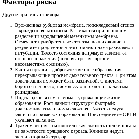
Факторы риска
Другие причины стридора:
Врожденная рубцовая мембрана, подскладковый стеноз
– врожденная патология. Развивается при неполном
разделении зародышевой мезенхимы мембраны.
Отмечают приобретенные стенозы, возникающие в
результате продленной чрезгортанной назотрахеальной
интубации. Тяжесть состояния напрямую зависит от
степени поражения (полная атрезия гортани
несовместима с жизнью).
Кисты гортани – доброкачественные образования,
перекрывающие просвет дыхательного тракта. При этом
локализация их может быть различной. С кистами
бороться непросто, поскольку они склонны к частым
рецидивам.
Подскладковая гемангиома – угрожающие жизни
образование. Рост данной структуры быстрый;
диагностика гемангиомы сложная. Тяжесть недуга
зависит от размеров образования. Присоединение ОРВИ
ухудшает дыхание.
Трахеомаляция – патологическая слабость стенки органа
из-за мягкости хрящевого каркаса. Клиника недуга –
экспираторный стридор.