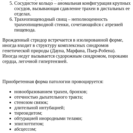
Сосудистое кольцо – аномальная конфигурация крупных
сосудов, вызывающая сдавление трахеи в дистальных ее
отделах.
Трахеопищеводный свищ – неполноценность
трахеопищеводной стенки, сочетающийся с атрезией
пищевода.
Врожденный стридор встречается в изолированной форме,
иногда входит в структуру комплексных синдромов
генетической природы (Дауна, Марфана, Пьер-Робена).
Иногда недуг вызывается судорожным синдромом, пороками
сердца, легочной гипертензией.
Приобретенная форма патологии провоцируется:
новообразованием трахеи, бронхов;
отечностью дыхательного тракта;
стенозом связок;
длительной интубацией;
тиреоидитом;
обтурацией инородными телами;
эпиглоттитом;
абсцессом;