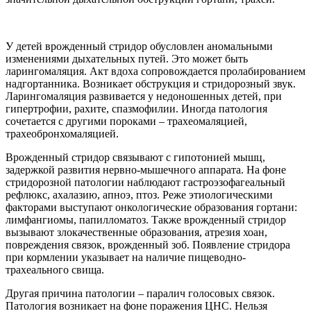
У детей врожденный стридор обусловлен аномальными
изменениями дыхательных путей. Это может быть
ларингомаляция. Акт вдоха сопровождается пролабированием
надгортанника. Возникает обструкция и стридорозный звук.
Ларингомаляция развивается у недоношенных детей, при
гипертрофии, рахите, спазмофилии. Иногда патология
сочетается с другими пороками – трахеомаляцией,
трахеобронхомаляцией.
Врожденный стридор связывают с гипотонией мышц,
задержкой развития нервно-мышечного аппарата. На фоне
стридорозной патологии наблюдают гастроэзофагеальный
рефлюкс, ахалазию, апноэ, птоз. Реже этиологическими
факторами выступают онкологические образования гортани:
лимфангиомы, папилломатоз. Также врожденный стридор
вызывают злокачественные образования, атрезия хоан,
повреждения связок, врожденный зоб. Появление стридора
при кормлении указывает на наличие пищеводно-
трахеального свища.
Другая причина патологии – паралич голосовых связок.
Патология возникает на фоне поражения ЦНС. Нельзя