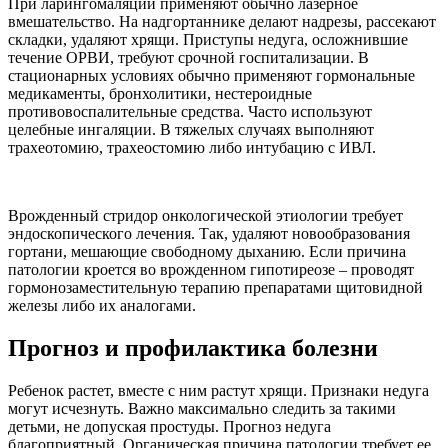
При ларингомаляции применяют обычно лазерное
вмешательство. На надгортаннике делают надрезы, рассекают
складки, удаляют хрящи. Приступы недуга, осложнившие
течение ОРВИ, требуют срочной госпитализации. В
стационарных условиях обычно применяют гормональные
медикаменты, бронхолитики, нестероидные
противовоспалительные средства. Часто используют
целебные ингаляции. В тяжелых случаях выполняют
трахеотомию, трахеостомию либо интубацию с ИВЛ.
Врожденный стридор онкологической этиологии требует
эндоскопического лечения. Так, удаляют новообразования
гортани, мешающие свободному дыханию. Если причина
патологии кроется во врожденном гипотиреозе – проводят
гормонозаместительную терапию препаратами щитовидной
железы либо их аналогами.
Прогноз и профилактика болезни
Ребенок растет, вместе с ним растут хрящи. Признаки недуга
могут исчезнуть. Важно максимально следить за такими
детьми, не допуская простуды. Прогноз недуга
благоприятный. Органическая причина патологии требует ее