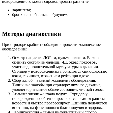
новорожденного может спровоцировать развитие:
ларингита;
бронхиальной астмы в будущем.
Методы диагностики
При стридоре крайне необходимо провести комплексное
обследование:
Осмотр пациента ЛОРом, пульмонологом. Важно
оценить состояние малыша, ЧД, окрас покровов,
участие дополнительной мускулатуры в дыхании.
Стридор у новорожденных проявляется синюшностью
кожи, тахипноэ, втяжением ребер при вдохе.
Сбор жалоб – важный компонент обследования.
Типичные жалобы при стридоре: шумное дыхание,
удовлетворительное общее состояние, чистый голос.
Анамнез жизни – начало недуга. Стридор у
новорожденных обычно проявляется в самом раннем
возрасте и быстро прогрессирует. Клиника появляется
внезапно, на фоне полного благополучия и здоровья.
Ларингоскопия – самый информативный способ