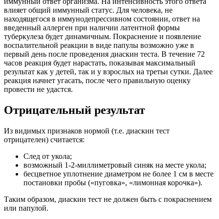
иммунный ответ организма. На интенсивность этого ответа
влияет общий иммунный статус. Для человека, не
находящегося в иммунодепрессивном состоянии, ответ на
введенный аллерген при наличии латентной формы
туберкулеза будет динамичным. Покраснение и появление
воспалительной реакции в виде папулы возможно уже в
первый день после проведения диаскин теста. В течение 72
часов реакция будет нарастать, показывая максимальный
результат как у детей, так и у взрослых на третьи сутки. Далее
реакция начнет угасать, после чего правильную оценку
провести не удастся.
Отрицательный результат
Из видимых признаков нормой (т.е. диаскин тест
отрицателен) считается:
След от укола;
возможный 1-2-миллиметровый синяк на месте укола;
бесцветное уплотнение диаметром не более 1 см в месте
постановки пробы («пуговка», «лимонная корочка»).
Таким образом, диаскин тест не должен быть с покраснением
или папулой.