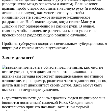
(пространство между запястьем и локтем). Если человек
правша, пробу стараются ставить на левую руку (и наоборот,
левше – на правую), как менее активную, чтобы
минимизировать возможное внешнее механическое
раздражение. Но бывают случаи, когда ставят Манту и
Диаскин тест одновременно на разные руки. В общем,
главное, чтобы человек не расчесывал место укола и не
провоцировал раздражающую реакцию случайно.
Проба на туберкулез вводится специальным туберкулиновым
шприцом с тонкой иглой внутрикожно.
Зачем делают?
Так как многие
все же уверены, что диаскин тест – это прививка, а к
прививкам сегодня возрастает иррациональное негативное
отношение, то, например, родители часто задаются вопросом,
делать или нет диаскинтест своим детям. Здесь могут быть
высказаны следующие суждения.
В действительности до 95% взрослых людей инфицированы
(являются носителями) палочкой Коха. Сегодня такое
носительство принято называть латентной формой