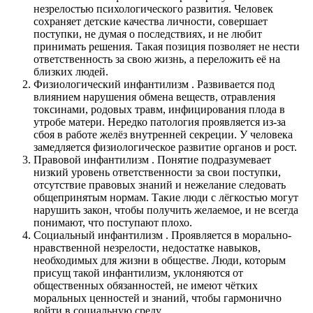
незрелостью психологического развития. Человек
сохраняет детские качества личности, совершает
поступки, не думая о последствиях, и не любит
принимать решения. Такая позиция позволяет не нести
ответственность за свою жизнь, а переложить её на
близких людей.
Физиологический инфантилизм . Развивается под
влиянием нарушения обмена веществ, отравления
токсинами, родовых травм, инфицирования плода в
утробе матери. Нередко патология проявляется из-за
сбоя в работе желёз внутренней секреции. У человека
замедляется физиологическое развитие органов и рост.
Правовой инфантилизм . Понятие подразумевает
низкий уровень ответственности за свои поступки,
отсутствие правовых знаний и нежелание следовать
общепринятым нормам. Такие люди с лёгкостью могут
нарушить закон, чтобы получить желаемое, и не всегда
понимают, что поступают плохо.
Социальный инфантилизм . Проявляется в морально-
нравственной незрелости, недостатке навыков,
необходимых для жизни в обществе. Люди, которым
присущ такой инфантилизм, уклоняются от
общественных обязанностей, не имеют чётких
моральных ценностей и знаний, чтобы гармонично
войти в социальную среду.