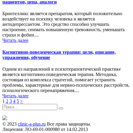
пациентов, цена, аналоги
Бринтелликс является препаратом, который положительно
воздействует на психику человека и является
антидепрессантом. Это средство способно улучшать
настроение, снимать повышенную тревожность, уменьшать
страхи и фобии....
Читать далее
Когнитивно-поведенческая терапия: цели, описание,
упражнения, обучение
Одним из направлений в психотерапевтической практике
является когнитивно-поведенческая терапия. Методика,
состоящая из комплекса стратегий, помогает устранить
проблемы, характерные для нервно-психических расстройств,
психологического перенапряжения....
Читать далее
1
2
3
4
5
>
© 2023
clinic-a-plus.ru
Все права защищены.
Лицензия: ЛО-69-01-000980 от 14.02.2013