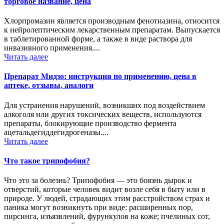
торговое название, цена
Хлорпромазин является производным фенотиазина, относится
к нейролептическим лекарственным препаратам. Выпускается
в таблетированной форме, а также в виде раствора для
инвазивного применения....
Читать далее
Препарат Мидзо: инструкция по применению, цена в
аптеке, отзывы, аналоги
Для устранения нарушений, возникших под воздействием
алкоголя или других токсических веществ, используются
препараты, блокирующие производство фермента
ацетальдегиддегидрогеназы....
Читать далее
Что такое трипофобия?
Что это за болезнь? Трипофобия — это боязнь дырок и
отверстий, которые человек видит возле себя в быту или в
природе. У людей, страдающих этим расстройством страх и
паника могут возникнуть при виде: расширенных пор,
пирсинга, изъязвлений, фурункулов на коже; пчелиных сот,