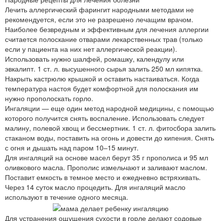
Лечить аллергический фарингит народными методами не
рекомендуется, если это не разрешено лечащим врачом.
Наиболее безвредным и эффективным для лечения аллергии
считается полоскание отварами лекарственных трав (только
если у пациента на них нет аллергической реакции).
Использовать нужно шалфей, ромашку, календулу или
эвкалипт. 1 ст. л. высушенного сырья залить 250 мл кипятка.
Накрыть кастрюлю крышкой и оставить настаиваться. Когда
температура настоя будет комфортной для полоскания им
нужно прополоскать горло.
Ингаляции — еще один метод народной медицины, с помощью
которого получится снять воспаление. Использовать следует
малину, полевой хвощ и бессмертник. 1 ст. л. фитосбора залить
стаканом воды, поставить на огонь и довести до кипения. Снять
с огня и дышать над паром 10–15 минут.
Для ингаляций на основе масел берут 35 г прополиса и 95 мл
оливкового масла. Прополис измельчают и заливают маслом.
Поставит емкость в темное место и ежедневно встряхивать.
Через 14 суток масло процедить. Для ингаляций масло
используют в течение одного месяца.
Для устранения ощущения сухости в горле делают содовые