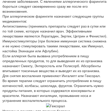
лечение заболевания. С явлениями аллергического фарингита
бороться следует своевременно сразу же после его
возникновения.
При аллергическом фарингите назначают следующие группы
медикаментов:
Антигистамины (принимать препараты следует раз в сутки или
по той схеме, которую назначил врач. Эффективными
лекарствами являются Лоратадин, Зиртек, Цетрин и Фенистил).
Иммуностимуляторы (при болезни иммунная система снижена
и ее нужно стимулировать такими лекарствами, как Иммунал,
настойка Эхинацеи или Афлубин).
Если аллергия была вызвана употреблением в пищу
определенных продуктов, то для выведения их из организма
назначают Смекту, Энтеросгель или Полисорб. Абсорбенты
впитывают токсичные вещества и выводят их из организма.
Для снятия воспаления применяют Ингалипт или Гексорал.
Во время терапии следует ограничить употребление в пищу
копченостей, колбасы, шоколада, фруктов. Ограничить нужно
продукты питания, в которых содержатся консерванты и
красители. Назначают ингаляции, промывание носа и
устранение воспалительного процесса.
Народные рецепты для лечения болезни