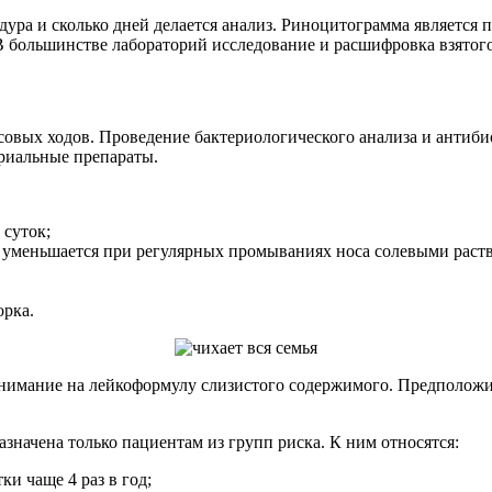
дура и сколько дней делается анализ. Риноцитограмма является 
В большинстве лабораторий исследование и расшифровка взятого 
овых ходов. Проведение бактериологического анализа и антиби
риальные препараты.
 суток;
е уменьшается при регулярных промываниях носа солевыми рас
орка.
нимание на лейкоформулу слизистого содержимого. Предположит
начена только пациентам из групп риска. К ним относятся:
и чаще 4 раз в год;