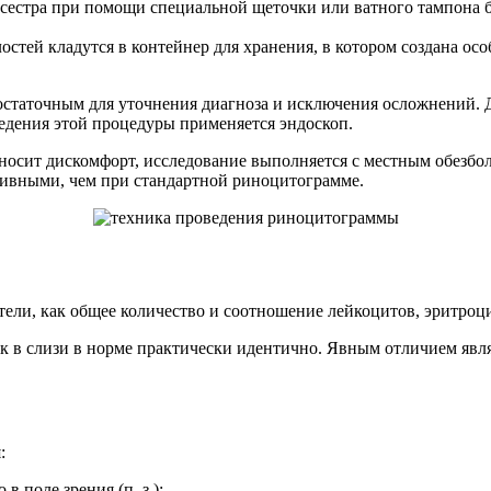
едсестра при помощи специальной щеточки или ватного тампона 
тей кладутся в контейнер для хранения, в котором создана осо
остаточным для уточнения диагноза и исключения осложнений. Д
ведения этой процедуры применяется эндоскоп.
иносит дискомфорт, исследование выполняется с местным обезб
тивными, чем при стандартной риноцитограмме.
ли, как общее количество и соотношение лейкоцитов, эритроци
к в слизи в норме практически идентично. Явным отличием явл
:
 поле зрения (п. з.);