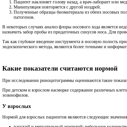
Пациент наклоняет голову назад, а врач-лаборант или м
Манипуляция повторяется с другой ноздрей.
Полученные образцы биоматериала из обеих носовых полос
патогенов.
В некоторых случаях анализ флоры носового хода является нед
назначить забор пробы из придаточных синусов носа. Для про
Так как глубокое введение инструмента в носовую полость пр
эндоскопического метода, являются более точными и информа
Какие показатели считаются нормой
При исследовании риноцитограммы оцениваются такие показате
При детском и взрослом насморке содержание различных клето
эозинофилов.
У взрослых
Нормой для взрослых пациентов являются следующие значения
плоский и мерцательный эпителий: небольшое количество в