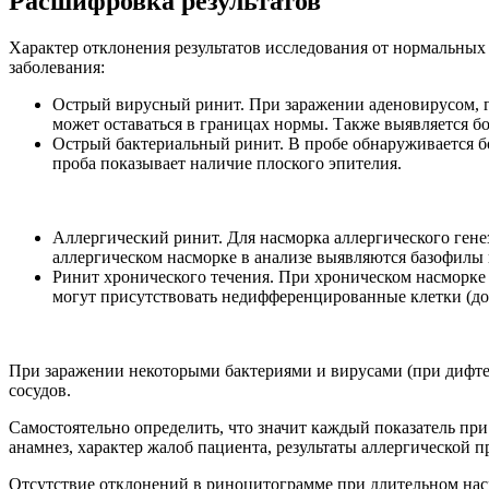
Расшифровка результатов
Характер отклонения результатов исследования от нормальных
заболевания:
Острый вирусный ринит. При заражении аденовирусом, 
может оставаться в границах нормы. Также выявляется б
Острый бактериальный ринит. В пробе обнаруживается б
проба показывает наличие плоского эпителия.
Аллергический ринит. Для насморка аллергического ген
аллергическом насморке в анализе выявляются базофилы 
Ринит хронического течения. При хроническом насморке 
могут присутствовать недифференцированные клетки (до
При заражении некоторыми бактериями и вирусами (при дифте
сосудов.
Самостоятельно определить, что значит каждый показатель при
анамнез, характер жалоб пациента, результаты аллергической 
Отсутствие отклонений в риноцитограмме при длительном нас