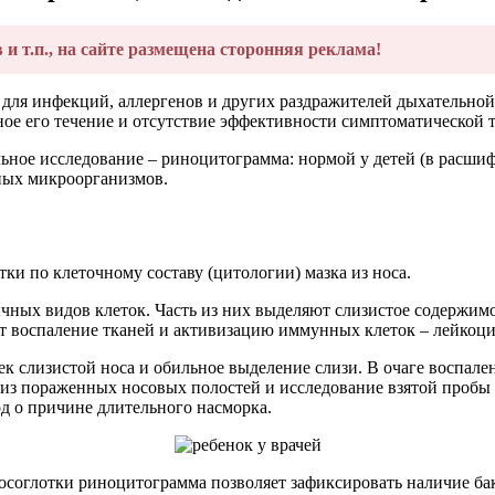
в и т.п., на сайте размещена сторонняя реклама!
для инфекций, аллергенов и других раздражителей дыхательной
ое его течение и отсутствие эффективности симптоматической 
ное исследование – риноцитограмма: нормой у детей (в расшифр
ных микроорганизмов.
ки по клеточному составу (цитологии) мазка из носа.
личных видов клеток. Часть из них выделяют слизистое содерж
ет воспаление тканей и активизацию иммунных клеток – лейкоци
к слизистой носа и обильное выделение слизи. В очаге воспале
з пораженных носовых полостей и исследование взятой пробы 
д о причине длительного насморка.
соглотки риноцитограмма позволяет зафиксировать наличие бак