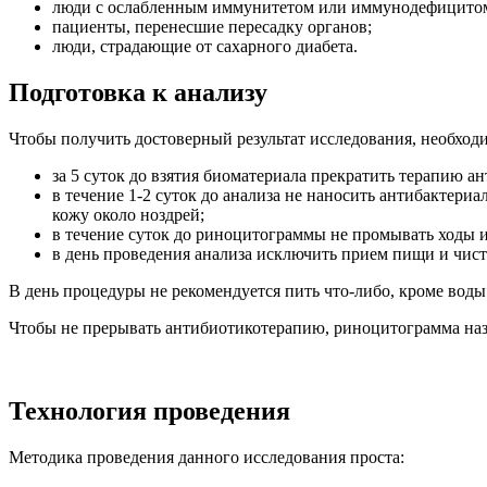
люди с ослабленным иммунитетом или иммунодефицитом
пациенты, перенесшие пересадку органов;
люди, страдающие от сахарного диабета.
Подготовка к анализу
Чтобы получить достоверный результат исследования, необход
за 5 суток до взятия биоматериала прекратить терапию 
в течение 1-2 суток до анализа не наносить антибактери
кожу около ноздрей;
в течение суток до риноцитограммы не промывать ходы и
в день проведения анализа исключить прием пищи и чист
В день процедуры не рекомендуется пить что-либо, кроме воды
Чтобы не прерывать антибиотикотерапию, риноцитограмма наз
Технология проведения
Методика проведения данного исследования проста: