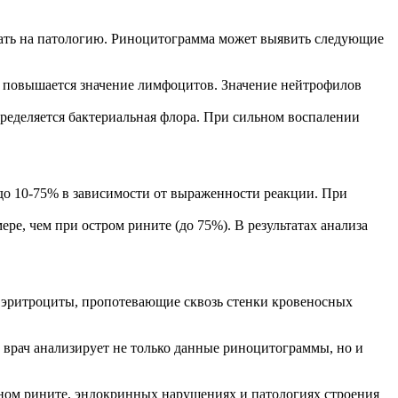
вать на патологию. Риноцитограмма может выявить следующие
 повышается значение лимфоцитов. Значение нейтрофилов
ределяется бактериальная флора. При сильном воспалении
до 10-75% в зависимости от выраженности реакции. При
е, чем при остром рините (до 75%). В результатах анализа
 эритроциты, пропотевающие сквозь стенки кровеносных
а врач анализирует не только данные риноцитограммы, но и
ном рините, эндокринных нарушениях и патологиях строения