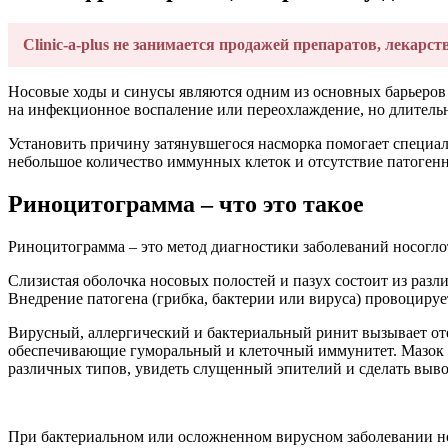
Clinic-a-plus не занимается продажей препаратов, лекарст
Носовые ходы и синусы являются одним из основных барьеров 
на инфекционное воспаление или переохлаждение, но длительн
Установить причину затянувшегося насморка помогает специаль
небольшое количество иммунных клеток и отсутствие патоген
Риноцитограмма – что это такое
Риноцитограмма – это метод диагностики заболеваний носоглот
Слизистая оболочка носовых полостей и пазух состоит из раз
Внедрение патогена (грибка, бактерии или вируса) провоциру
Вирусный, аллергический и бактериальный ринит вызывает оте
обеспечивающие гуморальный и клеточный иммунитет. Мазок и
различных типов, увидеть слущенный эпителий и сделать выво
При бактериальном или осложненном вирусном заболевании но