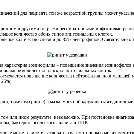
 значений для пациента той же возрастной группы может указы
гриппом и другими острыми респираторными инфекциями резко
ольшое количество обоих типов эпителиальных клеток.
ольшое количество слизи и до 85% нейтрофилов. Обязательно оп
еза характерна эозинофилия – повышение значения эозинофилов 
и большое количество плоских эпителиальных клеток.
отмечается повышение количества нейтрофилов, но в меньшей мер
 25%).
рии, тяжелом гриппе) в мазке могут обнаруживаться единичные
 том или ином результате, невозможно. При постановке диагноз
пробы, бактериологического анализа и ПЦР.
морке может свидетельствовать о вазомоторном и медикаментоз