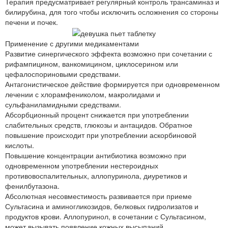
Терапия предусматривает регулярный контроль трансаминаз и
билирубина, для того чтобы исключить осложнения со стороны
печени и почек.
Применение с другими медикаментами
Развитие синергического эффекта возможно при сочетании с
рифампицином, ванкомицином, циклосерином или
цефалоспориновыми средствами.
Антагонистическое действие формируется при одновременном
лечении с хлорамфениколом, макролидами и
сульфаниламидными средствами.
Абсорбционный процент снижается при употреблении
слабительных средств, глюкозы и антацидов. Обратное
повышение происходит при употреблении аскорбиновой
кислоты.
Повышение концентрации антибиотика возможно при
одновременном употреблении нестероидных
противовоспалительных, аллопуринола, диуретиков и
фенилбутазона.
Абсолютная несовместимость развивается при приеме
Сультасина и аминогликозидов, белковых гидролизатов и
продуктов крови. Аллопуринол, в сочетании с Сультасином,
может вызывать появление кожных высыпаний.