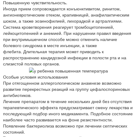
Повышенную чувствительность.
Иногда прием сопровождается конъюнктивитом, ринитом,
ангионевротическим отеком, крапивницей, анафилактическим
шоком, а также эозинофилией, лихорадкой и артралгиями.
Система кроветворения реагирует тромбоцитопенией,
лейкоцитопенией и анемией. При нарушении правил введения
при внутримышечном способе можно отменить наличие
болевого синдрома в месте инъекции, а также
флебита. Длительная терапия может приводить к
распространению кандидозной инфекции в полости рта и на
слизистой половых органов.
Особые условия использования
При отягощенном аллергологическом анамнезе возможно
развитие перекрестных реакций на группу цефалоспориновых
антибиотиков.
Лечение препаратом в течение нескольких дней без отсутствия
терапевтического эффекта предусматривает смену лекарства и
последующий подбор иного медикамента. Подобное состояние
наиболее часто развивается на фоне резистентности.
Появление бактериолиза возможно при лечении септических
состояний.