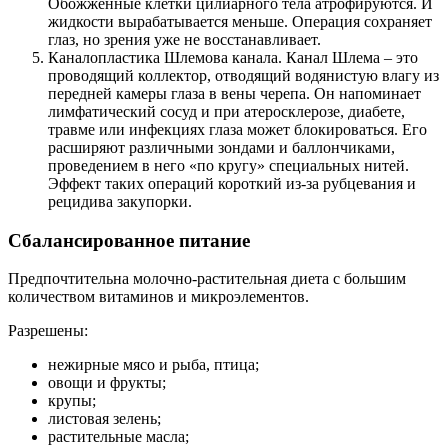
Обожженные клетки цилиарного тела атрофируются. И
жидкости вырабатывается меньше. Операция сохраняет
глаз, но зрения уже не восстанавливает.
Каналопластика Шлемова канала. Канал Шлема – это
проводящий коллектор, отводящий водянистую влагу из
передней камеры глаза в вены черепа. Он напоминает
лимфатический сосуд и при атеросклерозе, диабете,
травме или инфекциях глаза может блокироваться. Его
расширяют различными зондами и баллончиками,
проведением в него «по кругу» специальных нитей.
Эффект таких операций короткий из-за рубцевания и
рецидива закупорки.
Сбалансированное питание
Предпочтительна молочно-растительная диета с большим
количеством витаминов и микроэлементов.
Разрешены:
нежирные мясо и рыба, птица;
овощи и фрукты;
крупы;
листовая зелень;
растительные масла;