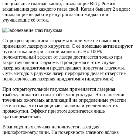
специальные глазные капли, снижающие ВГД. Режим
закапывания для каждого глаза свой. Капли бывают 2 видов:
снижающие выработку внутриглазной жидкости и
улучшающие её отток.
С прогрессированием глаукомы капли уже не помогают,
применяют лазерную хирургию. С её помощью активизируют
пути оттока внутриглазной жидкости. Но 100%
положительный эффект от лазера достигается только при
закрытоугольной глаукоме. Проводимая в этом случае
лазерная иридэктомия предотвращает приступы глаукомы.
Суть метода: в радужке лазер-перфоратор делает отверстие –
периферическая лазерная иридэктомия (иридотомия).
При открытоугольной глаукоме применяется лазерная
трабекулопластика или трабекулопунктура. Это нанесение
точечных ожоговых аппликаций на определенные участки
сети оттока, что сморщивает волокна и увеличивает их
промежутки. Эффект при этом достигается лишь
кратковременный.
В запущенных случаях используется лазер для
циклофотокоагуляции. На поверхность глазного яблока