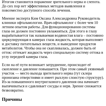
Итогом становится поражение зрительного нерва и слепота.
До сих пор нет эффективных методов выявления и
повсеместно доступного способа лечения.
Мнение эксперта Ким Оксана Александровна Руководитель
клиники офтальмологии. Врач-офтальмолог с более чем 10
летним опытом работы. Для функционирования системы
глаза он должен постоянно увлажняться. Для этого в глазу
вырабатывается так называемая водянистая влага – постоянно
циркулирующая в камерах глаза жидкость, которая выполняет
и доставку питательных веществ, и выведение продуктов
метаболитов. Чтобы она не скапливалась, должен быть её
отток: оттекает жидкость через специальную систему оттока в
углу передней камеры глаза.
Если на её пути возникает затруднение, происходит её
скопление и давление повышается. При этом самый уязвимый
участок — место выхода зрительного нерва (тут склера
пронизана отверстиями и имеет рыхлую слоистую структуру).
Из-за повышенного внутриглазного давления она начинает
выпячиваться и сдавливает сосуды и нерв. Зрение снижается
безвозвратно.
Причины