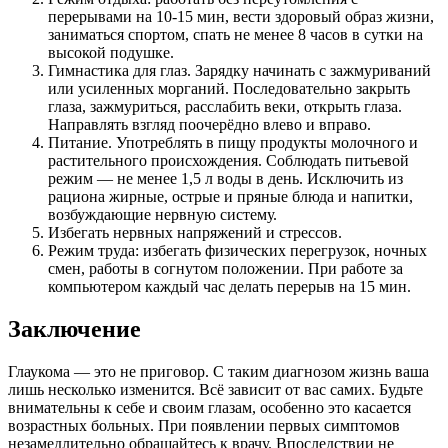
перерывами на 10-15 мин, вести здоровый образ жизни,
заниматься спортом, спать не менее 8 часов в сутки на
высокой подушке.
Гимнастика для глаз. Зарядку начинать с зажмуриваний
или усиленных морганий. Последовательно закрыть
глаза, зажмуриться, расслабить веки, открыть глаза.
Направлять взгляд поочерёдно влево и вправо.
Питание. Употреблять в пищу продукты молочного и
растительного происхождения. Соблюдать питьевой
режим — не менее 1,5 л воды в день. Исключить из
рациона жирные, острые и пряные блюда и напитки,
возбуждающие нервную систему.
Избегать нервных напряжений и стрессов.
Режим труда: избегать физических перегрузок, ночных
смен, работы в согнутом положении. При работе за
компьютером каждый час делать перерыв на 15 мин.
Заключение
Глаукома — это не приговор. С таким диагнозом жизнь ваша
лишь несколько изменится. Всё зависит от вас самих. Будьте
внимательны к себе и своим глазам, особенно это касается
возрастных больных. При появлении первых симптомов
незамедлительно обращайтесь к врачу. Впоследствии не