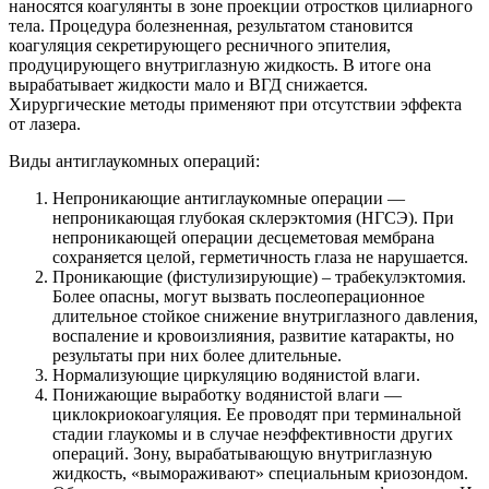
наносятся коагулянты в зоне проекции отростков цилиарного
тела. Процедура болезненная, результатом становится
коагуляция секретирующего ресничного эпителия,
продуцирующего внутриглазную жидкость. В итоге она
вырабатывает жидкости мало и ВГД снижается.
Хирургические методы применяют при отсутствии эффекта
от лазера.
Виды антиглаукомных операций:
Непроникающие антиглаукомные операции —
непроникающая глубокая склерэктомия (НГСЭ). При
непроникающей операции десцеметовая мембрана
сохраняется целой, герметичность глаза не нарушается.
Проникающие (фистулизирующие) – трабекулэктомия.
Более опасны, могут вызвать послеоперационное
длительное стойкое снижение внутриглазного давления,
воспаление и кровоизлияния, развитие катаракты, но
результаты при них более длительные.
Нормализующие циркуляцию водянистой влаги.
Понижающие выработку водянистой влаги —
циклокриокоагуляция. Ее проводят при терминальной
стадии глаукомы и в случае неэффективности других
операций. Зону, вырабатывающую внутриглазную
жидкость, «вымораживают» специальным криозондом.