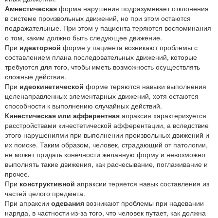
Амнестическая
форма нарушения подразумевает отклонения
в системе произвольных движений, но при этом остаются
подражательные. При этом у пациента теряются воспоминания
о том, каким должно быть следующее движение.
При
идеаторной
форме у пациента возникают проблемы с
составлением плана последовательных движений, которые
требуются для того, чтобы иметь возможность осуществлять
сложные действия.
При
идеокинетической
форме теряются навыки выполнения
целенаправленных элементарных движений, хотя остаются
способности к выполнению случайных действий.
Кинестическая или афферентная
апраксия характеризуется
расстройствами кинестетической афферентации, а вследствие
этого нарушениями при выполнении произвольных движений и
их поиске. Таким образом, человек, страдающий от патологии,
не может придать конечности желанную форму и невозможно
выполнять такие движения, как расчесывание, поглаживание и
прочее.
При
конструктивной
апраксии теряется навык составления из
частей целого предмета.
При апраксии
одевания
возникают проблемы при надевании
наряда, в частности из-за того, что человек путает, как должна