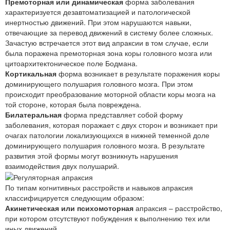
Премоторная или динамическая
форма заболевания
характеризуется дезавтоматизацией и патологической
инертностью движений. При этом нарушаются навыки,
отвечающие за перевод движений в систему более сложных.
Зачастую встречается этот вид апраксии в том случае, если
была поражена премоторная зона коры головного мозга или
цитоархитектоническое поле Бодмана.
Кортикальная
форма возникает в результате поражения коры
доминирующего полушария головного мозга. При этом
происходит преобразование моторной области коры мозга на
той стороне, которая была повреждена.
Билатеральная
форма представляет собой форму
заболевания, которая поражает с двух сторон и возникает при
очагах патологии локализующихся в нижней теменной доле
доминирующего полушария головного мозга. В результате
развития этой формы могут возникнуть нарушения
взаимодействия двух полушарий.
По типам когнитивных расстройств и навыков апраксия
классифицируется следующим образом:
Акинетическая или психомоторная
апраксия – расстройство,
при котором отсутствуют побуждения к выполнению тех или
иных движений.