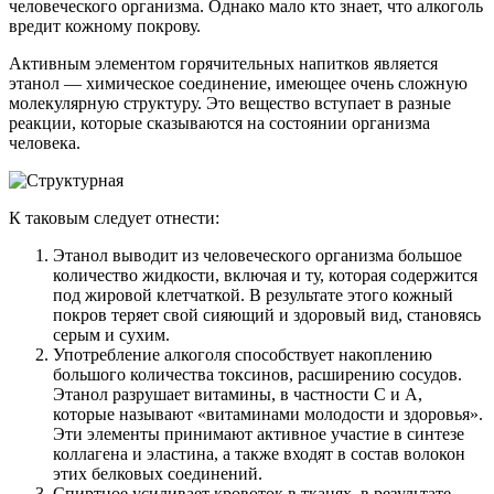
человеческого организма. Однако мало кто знает, что алкоголь
вредит кожному покрову.
Активным элементом горячительных напитков является
этанол — химическое соединение, имеющее очень сложную
молекулярную структуру. Это вещество вступает в разные
реакции, которые сказываются на состоянии организма
человека.
К таковым следует отнести:
Этанол выводит из человеческого организма большое
количество жидкости, включая и ту, которая содержится
под жировой клетчаткой. В результате этого кожный
покров теряет свой сияющий и здоровый вид, становясь
серым и сухим.
Употребление алкоголя способствует накоплению
большого количества токсинов, расширению сосудов.
Этанол разрушает витамины, в частности С и А,
которые называют «витаминами молодости и здоровья».
Эти элементы принимают активное участие в синтезе
коллагена и эластина, а также входят в состав волокон
этих белковых соединений.
Спиртное усиливает кровоток в тканях, в результате