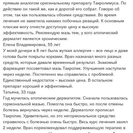
прямым аналогом оригинальному препарату Такролимуса. По
действию он такой же, как и дорогой его собрат. Говорю об
этом, так как пользовалась обоими средствами. Во время
лечения не заметила никаких побочных реакций. К основным
плюсам могу отнести доступную цену и высокую
эффективность. Рекомендую мазь тем, у кого атопический
дерматит является хроническим.
Елена Владимировна, 55 лет
У моей дочери в 8 лет была жуткая аллергия – все лицо и даже
голова были покрыты корками. Врач назначал много разных
средств, которые давали временный результат. Знакомый
фармацевт посоветовал мазь Такропик. Улучшения наступили
через неделю. Постепенно мы справились с проблемой.
Единственный недостаток – высокая цена. В остальном
препарат хороший и эффективный.
Татьяна, 33 года
Год мучилась атопическим дерматитом. Сначала пользовалась
гормональной мазью. Помогла она быстро, но после отмены
болезнь вернулась через неделю. Дерматолог прописал
Такропик. Удивительно, но это негормональное средство
справилось с болезнью очень быстро. Весь курс лечения занял
2 недели. Врач порекомендовал поддерживающую терапию в