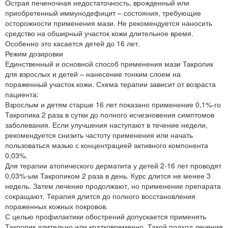
Острая печеночная недостаточность, врожденный или
приобретенный иммунодефицит – состояния, требующие
осторожности применения мази. Не рекомендуется наносить
средство на обширный участок кожи длительное время.
Особенно это касается детей до 16 лет.
Режим дозировки
Единственный и основной способ применения мази Такропик
для взрослых и детей – нанесение тонким слоем на
пораженный участок кожи. Схема терапии зависит от возраста
пациента:
Взрослым и детям старше 16 лет показано применение 0,1%-го
Такропика 2 раза в сутки до полного исчезновения симптомов
заболевания. Если улучшения наступают в течение недели,
рекомендуется снизить частоту применения или начать
пользоваться мазью с концентрацией активного компонента
0,03%.
Для терапии атопического дерматита у детей 2-16 лет проводят
0,03%-ым Такропиком 2 раза в день. Курс длится не менее 3
недель. Затем лечение продолжают, но применение препарата
сокращают. Терапия длится до полного восстановления
пораженных кожных покровов.
С целью профилактики обострений допускается применять
Такропик длительно или кратковременно. Такой подход лечения