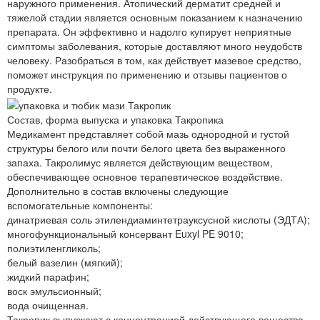
наружного применения. Атопический дерматит средней и
тяжелой стадии является основным показанием к назначению
препарата. Он эффективно и надолго купирует неприятные
симптомы заболевания, которые доставляют много неудобств
человеку. Разобраться в том, как действует мазевое средство,
поможет инструкция по применению и отзывы пациентов о
продукте.
Состав, форма выпуска и упаковка Такропика
Медикамент представляет собой мазь однородной и густой
структуры белого или почти белого цвета без выраженного
запаха. Такролимус является действующим веществом,
обеспечивающее основное терапевтическое воздействие.
Дополнительно в состав включены следующие
вспомогательные компоненты:
динатриевая соль этилендиаминтетрауксусной кислоты (ЭДТА);
многофункциональный консервант Euxyl PE 9010;
полиэтиленгликоль;
белый вазелин (мягкий);
жидкий парафин;
воск эмульсионный;
вода очищенная.
Такропик выпускают с концентрацией действующего вещества