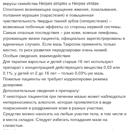
вирусы семейства Herpes simplex и Herpes viridae.
Спонтанно возникающее ощущение жжения, покалывания,
ползания мурашек (парастезия) и повышенная
чувствительность твердых тканей зубов (гиперестезия) –
возможные побочные эффекты со стороны нервной системы.
Самые опасные последствия – рак кожи, кожные лимфомы,
угрожающие жизни пациента, официально зарегистрированы в
единичных случаях. Если мазь Такропик применять только
местно, то риск развития передозировки очень низкий.
Особые сведения, взаимодействие
Для терапии взрослых и детей старше 16 лет используют
препарат с концентрацией действующего вещества 0,03 или
0,1%, у детей от 2 до 16 лет – только 0,03%-ую мазь.
Пожилые пациенты не требуют корректировки режима
дозировки.
Дополнительные сведения к препарату:
У некоторых пациентов при лечении мазью может наблюдаться
непереносимость алкоголя, которая проявляется в виде
покраснения и раздражения кожи в разных участках.
Средство можно наносить на любые участки тела, в том числе и
в места складок. Следует избегать попадания мази на
слизистые.