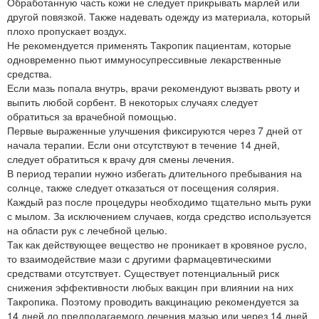
Обработанную часть кожи не следует прикрывать марлей или
другой повязкой. Также надевать одежду из материала, который
плохо пропускает воздух.
Не рекомендуется применять Такропик пациентам, которые
одновременно пьют иммуносупрессивные лекарственные
средства.
Если мазь попала внутрь, врачи рекомендуют вызвать рвоту и
выпить любой сорбент. В некоторых случаях следует
обратиться за врачебной помощью.
Первые выраженные улучшения фиксируются через 7 дней от
начала терапии. Если они отсутствуют в течение 14 дней,
следует обратиться к врачу для смены лечения.
В период терапии нужно избегать длительного пребывания на
солнце, также следует отказаться от посещения солярия.
Каждый раз после процедуры необходимо тщательно мыть руки
с мылом. За исключением случаев, когда средство используется
на области рук с лечебной целью.
Так как действующее вещество не проникает в кровяное русло,
то взаимодействие мази с другими фармацевтическими
средствами отсутствует. Существует потенциальный риск
снижения эффективности любых вакцин при влиянии на них
Такропика. Поэтому проводить вакцинацию рекомендуется за
14 дней до предполагаемого лечения мазью или через 14 дней