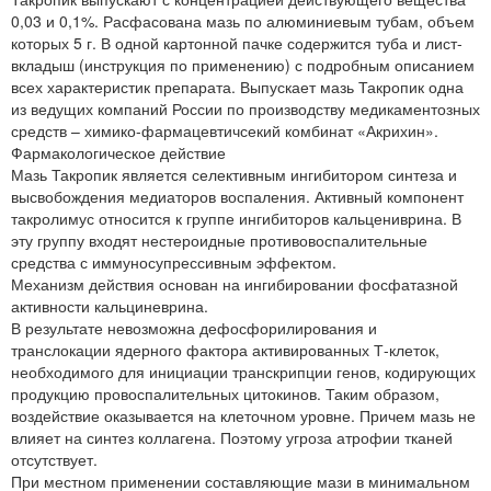
0,03 и 0,1%. Расфасована мазь по алюминиевым тубам, объем
которых 5 г. В одной картонной пачке содержится туба и лист-
вкладыш (инструкция по применению) с подробным описанием
всех характеристик препарата. Выпускает мазь Такропик одна
из ведущих компаний России по производству медикаментозных
средств – химико-фармацевтичсекий комбинат «Акрихин».
Фармакологическое действие
Мазь Такропик является селективным ингибитором синтеза и
высвобождения медиаторов воспаления. Активный компонент
такролимус относится к группе ингибиторов кальцениврина. В
эту группу входят нестероидные противовоспалительные
средства с иммуносупрессивным эффектом.
Механизм действия основан на ингибировании фосфатазной
активности кальциневрина.
В результате невозможна дефосфорилирования и
транслокации ядерного фактора активированных Т-клеток,
необходимого для инициации транскрипции генов, кодирующих
продукцию провоспалительных цитокинов. Таким образом,
воздействие оказывается на клеточном уровне. Причем мазь не
влияет на синтез коллагена. Поэтому угроза атрофии тканей
отсутствует.
При местном применении составляющие мази в минимальном