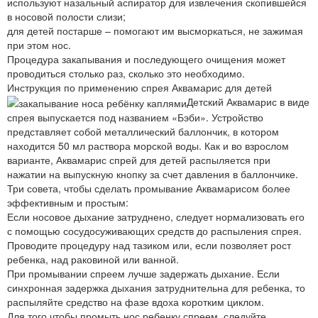
используют назальный аспиратор для извлечения скопившейся
в носовой полости слизи;
для детей постарше – помогают им высморкаться, не зажимая
при этом нос.
Процедура закапывания и последующего очищения может
проводиться столько раз, сколько это необходимо.
Инструкция по применению спрея Аквамарис для детей
Детский Аквамарис в виде
спрея выпускается под названием «Бэби». Устройство
представляет собой металлический баллончик, в котором
находится 50 мл раствора морской воды. Как и во взрослом
варианте, Аквамарис спрей для детей распыляется при
нажатии на выпускную кнопку за счет давления в баллончике.
Три совета, чтобы сделать промывание Аквамарисом более
эффективным и простым:
Если носовое дыхание затруднено, следует нормализовать его
с помощью сосудосуживающих средств до распыления спрея.
Проводите процедуру над тазиком или, если позволяет рост
ребенка, над раковиной или ванной.
При промывании спреем лучше задержать дыхание. Если
синхронная задержка дыхания затруднительна для ребенка, то
распыляйте средство на фазе вдоха коротким циклом.
Для того чтобы промыть нос ребенку спреем, следуйте