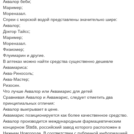
Аквалор беби;
Маример;
Мореназал.
Спреи с морской водой представлены значительно шире:
Аквалор;
Доктор Тайсс;
Маример;
Мореназал.
Физиомер;
Флуимарин и другие.
В аптеках можно найти средства существенно дешевле
Аквамариса:
Аква-Риносоль;
Аква-Мастер;
Ризосин.
Что лучше Аквалор или Аквамарис для детей
Сравнивая Аквалор и Аквамарис, следует отметить два
принципиальных отличия:
Аквалор выигрывает в цене.
Аквамарис позиционируется как более качественное средство.
Аквалор производится международным фармацевтическим
концерном Stada, российский завод которого расположен в
Нижнем Новгороде. В соответствии с публичной информацией,