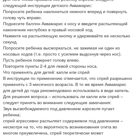
следующей инструкции детского Аквамарис:
Попросите ребенка наклониться немного вперед и повернуть
голову чуть вправо.
Поднесите баллон Аквамарис к носу и введите распыляющий
наконечник неглубоко в правый носовой ход.
Нажмите на распыляющую кнопку и удерживайте ее несколько
секунд.
Попросите ребенка высморкаться, не зажимая ни один из
носовых ходов (т.е. просто с усилием выдохнув через нос).
Пусть ребенок повернет голову влево.
Повторите пункты 2-4 для левой стороны носа.
Что применять для детей: капли или спрей
В инструкции по применению отмечается, что спрей разрешено
применять с 3-месячного возраста. В то же время Аквамарис
для детей до года рекомендовано использовать в виде капель.
Для решения вопроса – использовать ли капли или спрей –
следует принять во внимание следующие замечания:
Звук высвобождаемого под давлением аэрозоля пугает
ребенка;
спрей агрессивно распыляет содержимое под давлением –
несмотря на то, что вероятность возникновения отита во
многом преувеличена, спрей теоретически может