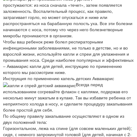
простужаются: из носа сначала «течет», затем появляется
заложенность. Воспалительный процесс, как правило,
затрагивает горло, но может опускаться и ниже или
распространяться на барабанную полость уха. Все эти болезни
начинаются с носа, потому что через него болезнетворные
микробы проникаются в организм.
Чтобы ваш ребенок реже болел респираторными
инфекционными заболеваниями, не только в детстве, но и во
взрослой жизни, используйте капли и спреи для увлажнения и
промывания носа. Среди наиболее популярных и эффективных
– Аквамарис капли для детей, инструкцию по применению
которого мы рассмотрим ниже.
Инструкция по применению капель детских Аквамарис
Всегда перед
использованием согревайте флакон с каплями, подержав его
несколько минут зажатым в кулаке. Так вы избавите ребенка от
неприятного холода в носу, и сделаете процедуру закапывания
более простой для себя.
По общему правилу закапывание осуществляют в одном из
двух положений тела:
Горизонтальном, лежа на спине (для совсем маленьких детей);
сидя, с немного запрокинутой головой (для детей, начиная с 2-