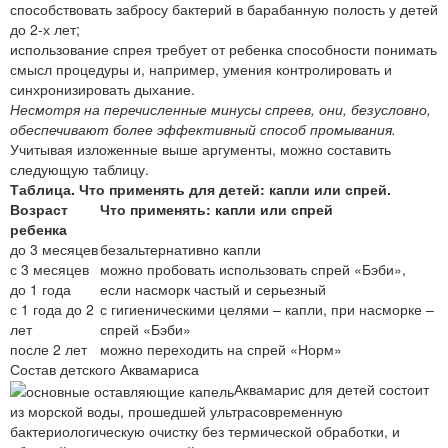
способствовать забросу бактерий в барабанную полость у детей
до 2-х лет;
использование спрея требует от ребенка способности понимать
смысл процедуры и, например, умения контролировать и
синхронизировать дыхание.
Несмотря на перечисленные минусы спреев, они, безусловно,
обеспечивают более эффективный способ промывания.
Учитывая изложенные выше аргументы, можно составить
следующую таблицу.
Таблица. Что применять для детей: капли или спрей.
Возраст
Что применять: капли или спрей
ребенка
до 3 месяцев
безальтернативно капли
с 3 месяцев
можно пробовать использовать спрей «Бэби»,
до 1 года
если насморк частый и серьезный
с 1 года до 2
с гигиеническими целями – капли, при насморке –
лет
спрей «Бэби»
после 2 лет
можно переходить на спрей «Норм»
Состав детского Аквамариса
Аквамарис для детей состоит
из морской воды, прошедшей ультрасовременную
бактериологическую очистку без термической обработки, и