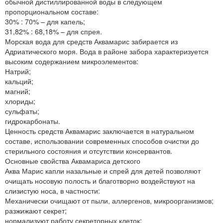
обычной дистиллированной воды в следующем
пропорциональном составе:
30% : 70% – для капель;
31,82% : 68,18% – для спрея.
Морская вода для средств Аквамарис забирается из
Адриатического моря. Вода в районе забора характеризуется
высоким содержанием микроэлементов:
Натрий;
кальций;
магний;
хлориды;
сульфаты;
гидрокарбонаты.
Ценность средств Аквамарис заключается в натуральном
составе, использовании современных способов очистки до
стерильного состояния и отсутствии консервантов.
Основные свойства Аквамариса детского
Аква Марис капли назальные и спрей для детей позволяют
очищать носовую полость и благотворно воздействуют на
слизистую носа, в частности:
Механически очищают от пыли, аллергенов, микроорганизмов;
разжижают секрет;
нормализуют работу секреторных клеток;