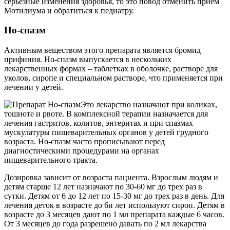
серьезные изменения здоровья, то это повод отменить прием
Мотилиума и обратиться к педиатру.
Но-спазм
Активным веществом этого препарата является бромид
прифиния. Но-спазм выпускается в нескольких
лекарственных формах – таблетках в оболочке, растворе для
уколов, сиропе и специальном растворе, что применяется при
лечении у детей.
Это лекарство назначают при коликах,
тошноте и рвоте. В комплексной терапии назначается для
лечения гастритов, колитов, энтеритах и при спазмах
мускулатуры пищеварительных органов у детей грудного
возраста. Но-спазм часто прописывают перед
диагностическими процедурами на органах
пищеварительного тракта.
Дозировка зависит от возраста пациента. Взрослым людям и
детям старше 12 лет назначают по 30-60 мг до трех раз в
сутки. Детям от 6 до 12 лет по 15-30 мг до трех раз в день. Для
лечения деток в возрасте до 6и лет используют сироп. Детям в
возрасте до 3 месяцев дают по 1 мл препарата каждые 6 часов.
От 3 месяцев до года разрешено давать по 2 мл лекарства