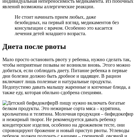
индивидуальная непереносимость медикамента. Из побочных
явлений возможны аллергические реакции.
Не стоит начинать прием любых, даже
безобидных, на первый взгляд, медикаментов без
консультации с врачом. Особенно это касается
лечения детей младшего возраста.
Диета после рвоты
Мало просто остановить рвоту у ребенка, нужно сделать так,
чтобы неприятные позывы не возникли вновь. Этого можно
добиться, если соблюдать диету. Питание ребенка в первые
дни болезни должно быть дробное и щадящее. В рацион
включают лишь полезные и натуральные продукты.
Недопустимо давать малышу жаренные и копченые блюда, а
также еду, которая обильно сдобрена специями.
В пищу нужно включать богатые
белком продукты. Это нежирные сорта мяса – курятина,
крольчатина и телятина. Молочная продукция – бифидокефир
и нежирный творог. Не рекомендуется давать ребенку
кондитерские изделия, особенно на дрожжевом тесте, они
спровоцируют брожение и новый приступ рвоты. Углеводы
ребенок должен получать с кашами – гречневой, овсяной и