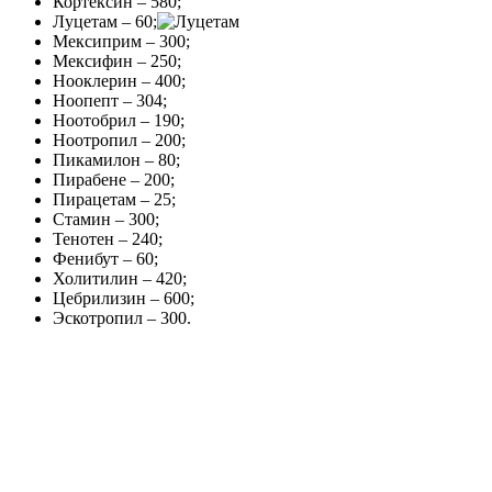
Кортексин – 580;
Луцетам – 60;
Мексиприм – 300;
Мексифин – 250;
Нооклерин – 400;
Ноопепт – 304;
Ноотобрил – 190;
Ноотропил – 200;
Пикамилон – 80;
Пирабене – 200;
Пирацетам – 25;
Стамин – 300;
Тенотен – 240;
Фенибут – 60;
Холитилин – 420;
Цебрилизин – 600;
Эскотропил – 300.