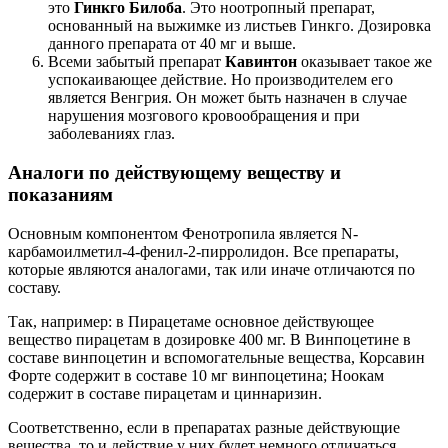
это
Гинкго Билоба
. Это ноотропный препарат,
основанный на выжимке из листьев Гинкго. Дозировка
данного препарата от 40 мг и выше.
Всеми забытый препарат
Кавинтон
оказывает такое же
успокаивающее действие. Но производителем его
является Венгрия. Он может быть назначен в случае
нарушения мозгового кровообращения и при
заболеваниях глаз.
Аналоги по действующему веществу и
показаниям
Основным компонентом Фенотропила является N-
карбамоилметил-4-фенил-2-пирролидон. Все препараты,
которые являются аналогами, так или иначе отличаются по
составу.
Так, например: в Пирацетаме основное действующее
вещество пирацетам в дозировке 400 мг. В Винпоцетине в
составе винпоцетин и вспомогательные вещества, Корсавин
Форте содержит в составе 10 мг винпоцетина; Ноокам
содержит в составе пирацетам и циннаризин.
Соответственно, если в препаратах разные действующие
вещества, то и действие у них будет немного отличаться.