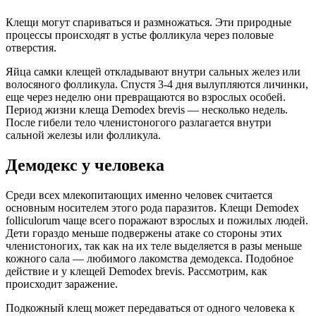
Клещи могут спариваться и размножаться. Эти природные
процессы происходят в устье фолликула через половые
отверстия.
Яйца самки клещей откладывают внутри сальных желез или
волосяного фолликула. Спустя 3-4 дня вылупляются личинки,
еще через неделю они превращаются во взрослых особей.
Период жизни клеща Demodex brevis — несколько недель.
После гибели тело членистоногого разлагается внутри
сальной железы или фолликула.
Демодекс у человека
Среди всех млекопитающих именно человек считается
основным носителем этого рода паразитов. Клещи Demodex
folliculorum чаще всего поражают взрослых и пожилых людей.
Дети гораздо меньше подвержены атаке со стороны этих
членистоногих, так как на их теле выделяется в разы меньше
кожного сала — любимого лакомства демодекса. Подобное
действие и у клещей Demodex brevis. Рассмотрим, как
происходит заражение.
Подкожный клещ может передаваться от одного человека к