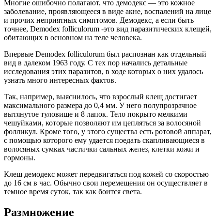
Многие ошибочно полагают, что демодекс — это кожное
заболевание, проявляющееся в виде акне, воспалений на лице
и прочих неприятных симптомов. Демодекс, а если быть
точнее, Demodex folliculorum -это вид паразитических клещей,
обитающих в основном на теле человека.
Впервые Demodex folliculorum был распознан как отдельный
вид в далеком 1963 году. С тех пор начались детальные
исследования этих паразитов, в ходе которых о них удалось
узнать много интересных фактов.
Так, например, выяснилось, что взрослый клещ достигает
максимального размера до 0,4 мм. У него полупрозрачное
вытянутое туловище и 8 лапок. Тело покрыто мелкими
чешуйками, которые позволяют им цепляться за волосяной
фолликул. Кроме того, у этого существа есть ротовой аппарат,
с помощью которого ему удается поедать скапливающиеся в
волосяных сумках частички сальных желез, клетки кожи и
гормоны.
Клещ демодекс может передвигаться под кожей со скоростью
до 16 см в час. Обычно свои перемещения он осуществляет в
темное время суток, так как боится света.
Размножение