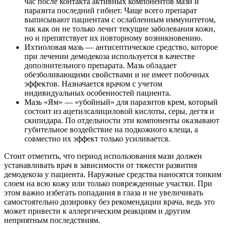
час после контакта активных компонентов мази и
паразита последний гибнет. Чаще всего препарат
выписывают пациентам с ослабленным иммунитетом,
так как он не только лечит текущие заболевания кожи,
но и препятствует их повторному возникновению.
Ихтиоловая мазь — антисептическое средство, которое
при лечении демодекоза используется в качестве
дополнительного препарата. Мазь обладает
обезболивающими свойствами и не имеет побочных
эффектов. Назначается врачом с учетом
индивидуальных особенностей пациента.
Мазь «Ям» — «убойный» для паразитов крем, который
состоит из ацетилсалициловой кислоты, серы, дегтя и
скипидара. По отдельности эти компоненты оказывают
губительное воздействие на подкожного клеща, а
совместно их эффект только усиливается.
Стоит отметить, что период использования мази должен
устанавливать врач в зависимости от тяжести развития
демодекоза у пациента. Наружные средства наносятся тонким
слоем на всю кожу или только поврежденные участки. При
этом важно избегать попадания в глаза и не увеличивать
самостоятельно дозировку без рекомендации врача, ведь это
может привести к аллергическим реакциям и другим
неприятным последствиям.