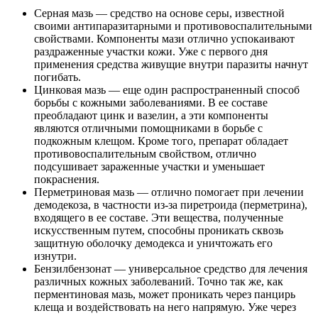
Серная мазь — средство на основе серы, известной
своими антипаразитарными и противовоспалительными
свойствами. Компоненты мази отлично успокаивают
раздраженные участки кожи. Уже с первого дня
применения средства живущие внутри паразиты начнут
погибать.
Цинковая мазь — еще один распространенный способ
борьбы с кожными заболеваниями. В ее составе
преобладают цинк и вазелин, а эти компоненты
являются отличными помощниками в борьбе с
подкожным клещом. Кроме того, препарат обладает
противовоспалительным свойством, отлично
подсушивает зараженные участки и уменьшает
покраснения.
Перметриновая мазь — отлично помогает при лечении
демодекоза, в частности из-за пиретроида (перметрина),
входящего в ее составе. Эти вещества, полученные
искусственным путем, способны проникать сквозь
защитную оболочку демодекса и уничтожать его
изнутри.
Бензилбензонат — универсальное средство для лечения
различных кожных заболеваний. Точно так же, как
перментиновая мазь, может проникать через панцирь
клеща и воздействовать на него напрямую. Уже через