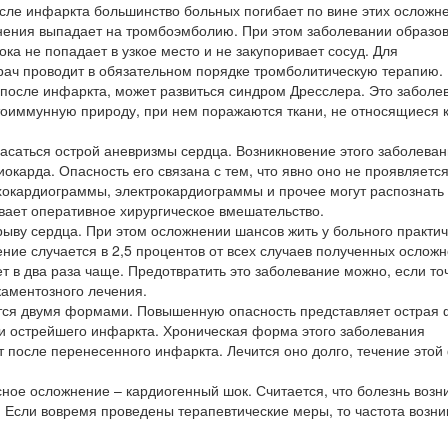
сле инфаркта большинство больных погибает по вине этих осложн
жнения выпадает на тромбоэмболию. При этом заболевании образо
ока не попадает в узкое место и не закупоривает сосуд. Для
рач проводит в обязательном порядке тромболитическую терапию.
й после инфаркта, может развиться синдром Дресслера. Это заболе
тоиммунную природу, при нем поражаются ткани, не относящиеся 
асаться острой аневризмы сердца. Возникновение этого заболева
окарда. Опасность его связана с тем, что явно оно не проявляется
окардиограммы, электрокардиограммы и прочее могут распознать 
вает оперативное хирургическое вмешательство.
ыву сердца. При этом осложнении шансов жить у больного практич
ние случается в 2,5 процентов от всех случаев полученных осложн
т в два раза чаще. Предотвратить это заболевание можно, если то
аментозного лечения.
ется двумя формами. Повышенную опасность представляет острая
о и острейшего инфаркта. Хроническая форма этого заболевания
т после перенесенного инфаркта. Лечится оно долго, течение это
ное осложнение – кардиогенный шок. Считается, что болезнь возни
 Если вовремя проведены терапевтические меры, то частота возн