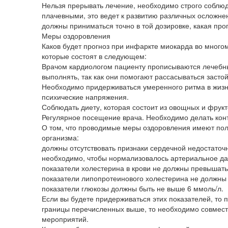
Нельзя прерывать лечение, необходимо строго соблюд
плачевными, это ведет к развитию различных осложне
должны приниматься точно в той дозировке, какая про
Меры оздоровления
Каков будет прогноз при инфаркте миокарда во многом 
которые состоят в следующем:
Врачом кардиологом пациенту прописываются лечебны
выполнять, так как они помогают рассасываться заст
Необходимо придерживаться умеренного ритма в жизн
психические напряжения.
Соблюдать диету, которая состоит из овощных и фрукт
Регулярное посещение врача. Необходимо делать кон
О том, что проводимые меры оздоровления имеют пол
организма:
должны отсутствовать признаки сердечной недостаточ
необходимо, чтобы нормализовалось артериальное да
показатели холестерина в крови не должны превышать
показатели липопротеинового холестерина не должны 
показатели глюкозы должны быть не выше 6 ммоль/л.
Если вы будете придерживаться этих показателей, то 
границы перечисленных выше, то необходимо совмест
мероприятий.