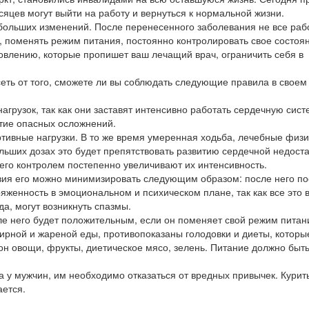
яцев могут выйти на работу и вернуться к нормальной жизни.
 больших изменений. После перенесенного заболевания не все раб
, поменять режим питания, постоянно контролировать свое состоя
овлению, которые пропишет ваш лечащий врач, ограничить себя в
еть от того, сможете ли вы соблюдать следующие правила в своем
грузок, так как они заставят интенсивно работать сердечную систе
итие опасных осложнений.
ртивные нагрузки. В то же время умеренная ходьба, лечебные физ
ольших дозах это будет препятствовать развитию сердечной недост
его контролем постепенно увеличивают их интенсивность.
вия его можно минимизировать следующим образом: после него по
яженность в эмоциональном и психическом плане, так как все это в
а, могут возникнуть спазмы.
ле него будет положительным, если он поменяет свой режим питан
жирной и жареной еды, противопоказаны голодовки и диеты, которы
он овощи, фрукты, диетическое мясо, зелень. Питание должно быт
 у мужчин, им необходимо отказаться от вредных привычек. Курит
ается.