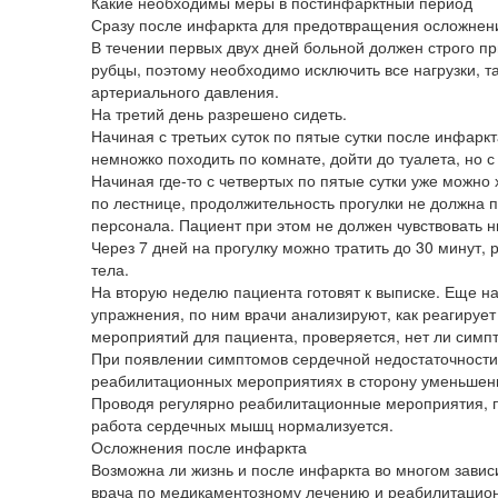
Какие необходимы меры в постинфарктный период
Сразу после инфаркта для предотвращения осложнен
В течении первых двух дней больной должен строго п
рубцы, поэтому необходимо исключить все нагрузки, та
артериального давления.
На третий день разрешено сидеть.
Начиная с третьих суток по пятые сутки после инфарк
немножко походить по комнате, дойти до туалета, но
Начиная где-то с четвертых по пятые сутки уже можно
по лестнице, продолжительность прогулки не должна 
персонала. Пациент при этом не должен чувствовать н
Через 7 дней на прогулку можно тратить до 30 минут
тела.
На вторую неделю пациента готовят к выписке. Еще н
упражнения, по ним врачи анализируют, как реагирует
мероприятий для пациента, проверяется, нет ли симп
При появлении симптомов сердечной недостаточности
реабилитационных мероприятиях в сторону уменьшени
Проводя регулярно реабилитационные мероприятия, п
работа сердечных мышц нормализуется.
Осложнения после инфаркта
Возможна ли жизнь и после инфаркта во многом зависи
врача по медикаментозному лечению и реабилитацион