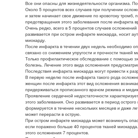
Все они опасны для жизнедеятельности организма. По
Около 5 процентов всех случаев при получении осло
и затем начинает свое движение по кровотоку тромб, п
предотвращения этого заболевания после инфаркта в
Очень редко, всего в 5 процентов случаев осложнени
развивается при остром инфаркте миокарда, носит ау
миокарду.
После инфаркта в течении двух недель необходимо оп
связано со снижением упругости и прочности тканей ми
Только профилактическое обследование с помощью эх
болезнь. Лечение этого вида осложнения предусматри
Последствия инфаркта миокарда могут привести к разр
В первую неделю после инфаркта такого рода осложне
женщин после инфаркта этот вид осложнения возникае
придерживаться прописанного врачом режима и медик
Проявление сердечной недостаточности характеризу
этого заболевания. Оно развивается в период острог
формируется в течение нескольких месяцев и даже ле
может перерасти в острую.
При остром инфаркте миокарда может возникнуть опас
если поражено больше 40 процентов тканей миокарда.
этого осложнения 7 процентов.