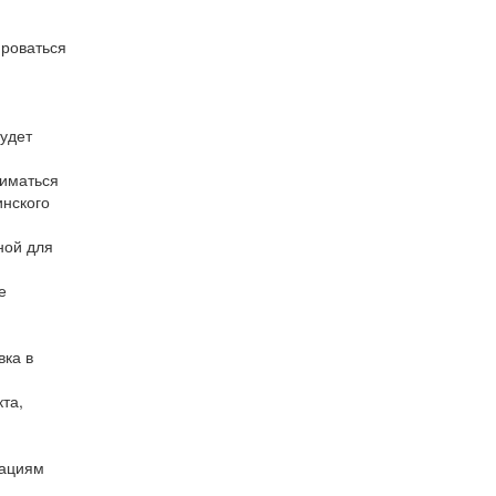
ироваться
будет
ниматься
инского
ной для
е
вка в
та,
дациям