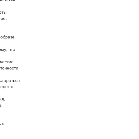
оты
ние,
 образе
му, что
ические
аточности
стараться
едет к
ия,
е
ь
ь и