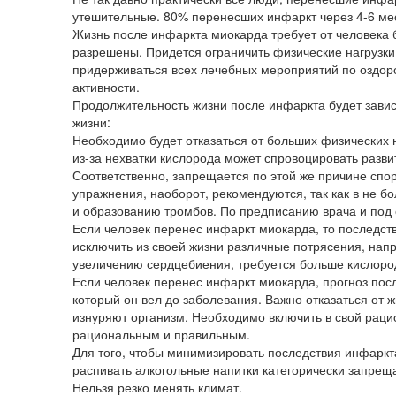
утешительные. 80% перенесших инфаркт через 4-6 мес
Жизнь после инфаркта миокарда требует от человека
разрешены. Придется ограничить физические нагрузки
придерживаться всех лечебных мероприятий по оздор
активности.
Продолжительность жизни после инфаркта будет завис
жизни:
Необходимо будет отказаться от больших физических на
из-за нехватки кислорода может спровоцировать разв
Соответственно, запрещается по этой же причине спо
упражнения, наоборот, рекомендуются, так как в не б
и образованию тромбов. По предписанию врача и под 
Если человек перенес инфаркт миокарда, то последст
исключить из своей жизни различные потрясения, напр
увеличению сердцебиения, требуется больше кислород
Если человек перенес инфаркт миокарда, прогноз пос
который он вел до заболевания. Важно отказаться от 
изнуряют организм. Необходимо включить в свой раци
рациональным и правильным.
Для того, чтобы минимизировать последствия инфаркта
распивать алкогольные напитки категорически запрещ
Нельзя резко менять климат.