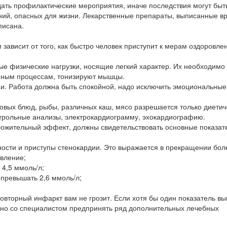
ать профилактические мероприятия, иначе последствия могут быт
ний, опасных для жизни. Лекарственные препараты, выписанные в
писана.
зависит от того, как быстро человек приступит к мерам оздоровле
е физические нагрузки, носящие легкий характер. Их необходимо
ойным процессам, тонизируют мышцы.
и. Работа должна быть спокойной, надо исключить эмоциональные
овых блюд, рыбы, различных каш, мясо разрешается только диетич
трольные анализы, электрокардиограмму, эхокардиографию.
ожительный эффект, должны свидетельствовать основные показат
ности и приступы стенокардии. Это выражается в прекращении боле
вление;
 4,5 ммоль/л;
превышать 2,6 ммоль/л;
повторный инфаркт вам не грозит. Если хотя бы один показатель в
но со специалистом предпринять ряд дополнительных лечебных