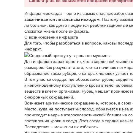
Clinic-a-plus не занимается продажей препаратов
Инфаркт миокарда – одно из самых опасных заболева
заканчивается летальным исходом.
Поэтому важным 
ли больной, как долго продлятся реабилитационные ме
сложится жизнь после инфаркта.
О возникновении инфаркта
Для того, чтобы разобраться в вопросе, каковы послед
инфаркт.
Для инфаркта характерно то, что в сердечной мышце о
размеров. Как результат этого, клетки начинают отмир
образование таких рубцов, о которых человек узнает т
В том участке сердца, где образовался рубец, сердеч
к неполноценному поступлению крови в тело человека,
веществ в клетки организма. Рубец мешает проникнове
синхронных сокращений.
Возникает аритмическое сокращение, которое, в свою 
Место, куда не поступает кислород, образуется из-за
происходит надрыв атеросклеротической бляшки на со
поступления крови в сосуд. Этот сосуд в сердце назы
Последствия – можно ли их избежать
Не так давно практически все люди, перенесшие инфа