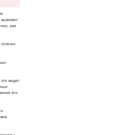
кт
, выживет
чно, как
м опасен
ных
 это ведет
ьных
чения его
то
овка
рогнозы