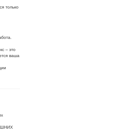
ся только
абота.
кс – это
ется ваша
ции
АШНИХ