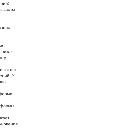
ений:
вывается
вание
к
ния
 никак.
эту
ески нет.
ений. У
чно
 форма
й формы
кает,
икновения