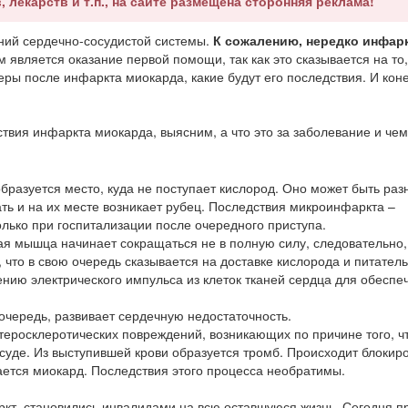
, лекарств и т.п., на сайте размещена сторонняя реклама!
ний сердечно-сосудистой системы.
К сожалению, нередко инфар
является оказание первой помощи, так как это сказывается на то
ры после инфаркта миокарда, какие будут его последствия. И коне
ствия инфаркта миокарда, выясним, а что это за заболевание и че
бразуется место, куда не поступает кислород. Оно может быть раз
ать и на их месте возникает рубец. Последствия микроинфаркта –
олько при госпитализации после очередного приступа.
ная мышца начинает сокращаться не в полную силу, следовательно,
 что в свою очередь сказывается на доставке кислорода и питател
нию электрического импульса из клеток тканей сердца для обеспе
очередь, развивает сердечную недостаточность.
 атеросклеротических повреждений, возникающих по причине того, ч
суде. Из выступившей крови образуется тромб. Происходит блокир
вается миокард. Последствия этого процесса необратимы.
ркт, становились инвалидами на всю оставшуюся жизнь. Сегодня п