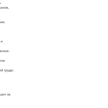
ь
рачом,
ния,
 и
еское.
ели
й груди;
ышел за