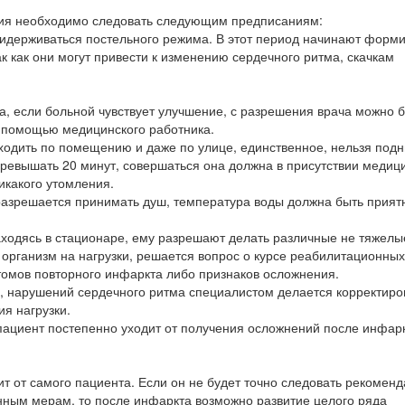
ия необходимо следовать следующим предписаниям:
ридерживаться постельного режима. В этот период начинают форм
к как они могут привести к изменению сердечного ритма, скачкам
та, если больной чувствует улучшение, с разрешения врача можно 
 с помощью медицинского работника.
 ходить по помещению и даже по улице, единственное, нельзя под
превышать 20 минут, совершаться она должна в присутствии медиц
икакого утомления.
, разрешается принимать душ, температура воды должна быть прият
аходясь в стационаре, ему разрешают делать различные не тяжелы
 организм на нагрузки, решается вопрос о курсе реабилитационных
томов повторного инфаркта либо признаков осложнения.
, нарушений сердечного ритма специалистом делается корректиро
я нагрузки.
ациент постепенно уходит от получения осложнений после инфарк
т от самого пациента. Если он не будет точно следовать рекомен
ным мерам, то после инфаркта возможно развитие целого ряда