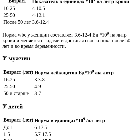
Возраст
Показатель в единицах *10
на литр крови
16-25
4-10.5
25-50
4-12.1
После 50 лет
3.6-12.4
9
Норма wbc у женщин составляет 3.6-12-4 Ед *10
на литр
крови и меняется с годами и достигая своего пика после 50
лет и во время беременности.
У мужчин
9
Возраст (лет)
Норма лейкоцитов Ед*10
/на литр
16-25
3.3-8
25-50
4-9
50 и старше
3-7
У детей
9
Возраст (лет)
Норма в единицах*10
/на литр
До 1
6-17.5
1-5
5.7-17.5