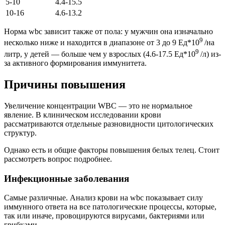
5-10
4.4-15.5
10-16
4.6-13.2
Норма wbc зависит также от пола: у мужчин она изначально
9
несколько ниже и находится в диапазоне от 3 до 9 Ед*10
/на
9
литр, у детей — больше чем у взрослых (4.6-17.5 Ед*10
/л) из-
за активного формирования иммунитета.
Причины повышения
Увеличение концентрации WBC — это не нормальное
явление. В клиническом исследовании крови
рассматриваются отдельные разновидности цитологических
структур.
Однако есть и общие факторы повышения белых телец. Стоит
рассмотреть вопрос подробнее.
Инфекционные заболевания
Самые различные. Анализ крови на wbc показывает силу
иммунного ответа на все патологические процессы, которые,
так или иначе, провоцируются вирусами, бактериями или
грибками.