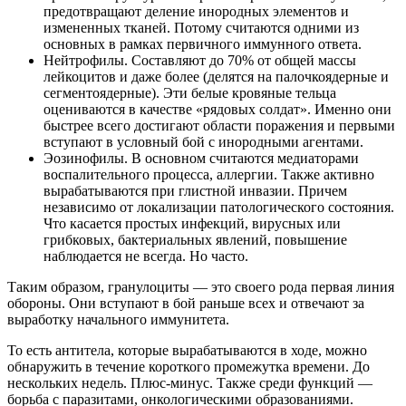
предотвращают деление инородных элементов и
измененных тканей. Потому считаются одними из
основных в рамках первичного иммунного ответа.
Нейтрофилы. Составляют до 70% от общей массы
лейкоцитов и даже более (делятся на палочкоядерные и
сегментоядерные). Эти белые кровяные тельца
оцениваются в качестве «рядовых солдат». Именно они
быстрее всего достигают области поражения и первыми
вступают в условный бой с инородными агентами.
Эозинофилы. В основном считаются медиаторами
воспалительного процесса, аллергии. Также активно
вырабатываются при глистной инвазии. Причем
независимо от локализации патологического состояния.
Что касается простых инфекций, вирусных или
грибковых, бактериальных явлений, повышение
наблюдается не всегда. Но часто.
Таким образом, гранулоциты — это своего рода первая линия
обороны. Они вступают в бой раньше всех и отвечают за
выработку начального иммунитета.
То есть антитела, которые вырабатываются в ходе, можно
обнаружить в течение короткого промежутка времени. До
нескольких недель. Плюс-минус. Также среди функций —
борьба с паразитами, онкологическими образованиями.