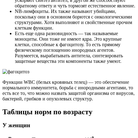
ускоряют синтез антител, в другой же способствуют
обратному ответу и чуть тормозят естественное явление.
NB-лимфоциты. Их также называют убийцами,
поскольку они в основном борются с онкологическими
структурами. Хотя выполняют и свойственные прочим
клеткам функции.
Есть еще одна разновидность — так называемые
моноциты. Они тоже не имеют ядра. Это крупные
клетки, способные к фагоцитозу. То есть прямому
физическому поглощению инородных агентов.
Разумеется, вырабатывать антитела, синтезировать
защитные вещества эти компоненты также умеют.
Функции WBC (белых кровяных телец) — это обеспечение
нормального иммунитета, борьба с инородными агентами, то
есть все то, что можно назвать защитой организма от вирусов,
бактерий, грибков и опухолевых структур.
Таблицы норм по возрасту
У женщин
9