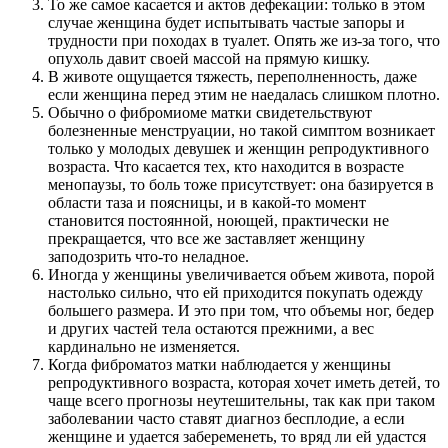
То же самое касается и актов дефекации: только в этом
случае женщина будет испытывать частые запоры и
трудности при походах в туалет. Опять же из-за того, что
опухоль давит своей массой на прямую кишку.
В животе ощущается тяжесть, переполненность, даже
если женщина перед этим не наедалась слишком плотно.
Обычно о фибромиоме матки свидетельствуют
болезненные менструации, но такой симптом возникает
только у молодых девушек и женщин репродуктивного
возраста. Что касается тех, кто находится в возрасте
менопаузы, то боль тоже присутствует: она базируется в
области таза и поясницы, и в какой-то момент
становится постоянной, ноющей, практически не
прекращается, что все же заставляет женщину
заподозрить что-то неладное.
Иногда у женщины увеличивается объем живота, порой
настолько сильно, что ей приходится покупать одежду
большего размера. И это при том, что объемы ног, бедер
и других частей тела остаются прежними, а вес
кардинально не изменяется.
Когда фиброматоз матки наблюдается у женщины
репродуктивного возраста, которая хочет иметь детей, то
чаще всего прогнозы неутешительны, так как при таком
заболевании часто ставят диагноз бесплодие, а если
женщине и удается забеременеть, то вряд ли ей удастся