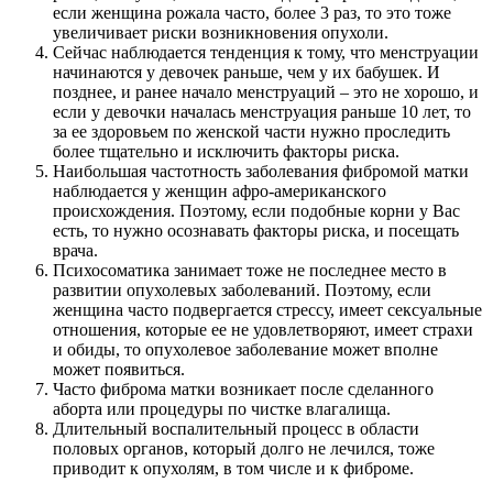
если женщина рожала часто, более 3 раз, то это тоже
увеличивает риски возникновения опухоли.
Сейчас наблюдается тенденция к тому, что менструации
начинаются у девочек раньше, чем у их бабушек. И
позднее, и ранее начало менструаций – это не хорошо, и
если у девочки началась менструация раньше 10 лет, то
за ее здоровьем по женской части нужно проследить
более тщательно и исключить факторы риска.
Наибольшая частотность заболевания фибромой матки
наблюдается у женщин афро-американского
происхождения. Поэтому, если подобные корни у Вас
есть, то нужно осознавать факторы риска, и посещать
врача.
Психосоматика занимает тоже не последнее место в
развитии опухолевых заболеваний. Поэтому, если
женщина часто подвергается стрессу, имеет сексуальные
отношения, которые ее не удовлетворяют, имеет страхи
и обиды, то опухолевое заболевание может вполне
может появиться.
Часто фиброма матки возникает после сделанного
аборта или процедуры по чистке влагалища.
Длительный воспалительный процесс в области
половых органов, который долго не лечился, тоже
приводит к опухолям, в том числе и к фиброме.