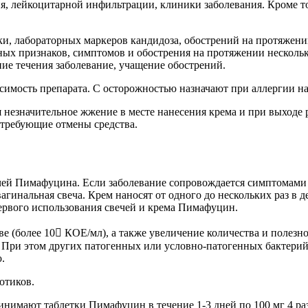
я, лейкоцитарной инфильтрации, клиники заболевания. Кроме т
ки, лабораторных маркеров кандидоза, обострений на протяжени
ных признаков, симптомов и обострения на протяжении нескольк
ие течения заболевание, учащение обострений.
мость препарата. С осторожностью назначают при аллергии на
езначительное жжение в месте нанесения крема и при выходе р
 требующие отмены средства.
ечей Пимафуцина. Если заболевание сопровождается симптомами
гинальная свеча. Крем наносят от одного до нескольких раз в д
ервого использования свечей и крема Пимафуцин.
е (более 10 КОЕ/мл), а также увеличение количества и полезн
. При этом других патогенных или условно-патогенных бактери
.
отиков.
имают таблетки Пимафуцин в течение 1-3 дней по 100 мг 4 раз