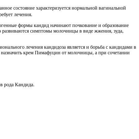
анное состояние характеризуется нормальной вагинальной
ебует лечения.
огенные формы кандид начинают почкование и образование
о развиваются симптомы молочницы в виде жжения, зуда,
нального лечения кандидоза является и борьба с кандидами в
т назначить крем Пимафуцин от молочницы, а при сочетании
в рода Кандида.