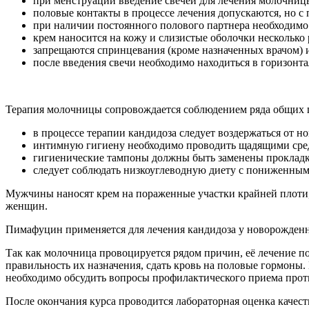
при менструации введение свечей для лечения молочницы
половые контакты в процессе лечения допускаются, но с
при наличии постоянного полового партнера необходимо
крем наносится на кожу и слизистые оболочки несколько р
запрещаются спринцевания (кроме назначенных врачом) 
после введения свечи необходимо находиться в горизонта
Терапия молочницы сопровождается соблюдением ряда общих п
в процессе терапии кандидоза следует воздержаться от н
интимную гигиену необходимо проводить щадящими сре
гигиенические тампоны должны быть заменены проклад
следует соблюдать низкоуглеводную диету с пониженным
Мужчины наносят крем на пораженные участки крайней плоти, 
женщин.
Пимафуцин применяется для лечения кандидоза у новорожденн
Так как молочница провоцируется рядом причин, её лечение п
правильность их назначения, сдать кровь на половые гормоны.
необходимо обсудить вопросы профилактического приема прот
После окончания курса проводится лабораторная оценка качест