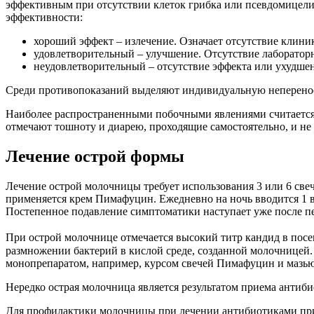
эффективным при отсутствии клеток грибка или псевдомицели
эффективности:
хороший эффект – излечение. Означает отсутствие клини
удовлетворительный – улучшение. Отсутствие лаборатор
неудовлетворительный – отсутствие эффекта или ухудшен
Среди противопоказаний выделяют индивидуальную непереноси
Наиболее распространенными побочными явлениями считается н
отмечают тошноту и диарею, проходящие самостоятельно, и не
Лечение острой формы
Лечение острой молочницы требует использования 3 или 6 св
применяется крем Пимафуцин. Ежедневно на ночь вводится 1 ва
Постепенное подавление симптоматики наступает уже после п
При острой молочнице отмечается высокий титр кандид в посев
размножении бактерий в кислой среде, созданной молочницей
монопрепаратом, например, курсом свечей Пимафуцин и мазью
Нередко острая молочница является результатом приема антиби
Для профилактики молочницы при лечении антибиотиками прин