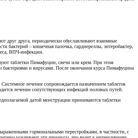
ют друг друга, периодически обуславливают взаимные
ти бактерий – кишечная палочка, гарднереллы, энтеробактер,
песа, ВПЧ-инфекции.
уют таблетки Пимафуцин, свечи или крем. При этом
ми бактериями и вирусами. После окончания курса Пимафуцина
 Системное лечение сопровождается назначением таблеток
водится лечение сопутствующих инфекций половых путей.
редполагаемой датой менструации принимаются таблетки
 выраженными гормональными перестройками, в частности, с
трогены усиливают эти процессы, что ведет к интенсивному