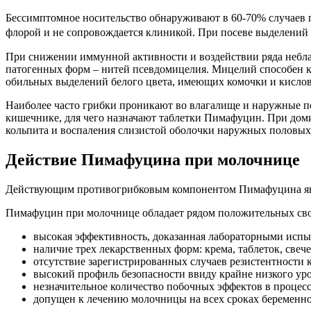
Бессимптомное носительство обнаруживают в 60-70% случаев 
флорой и не сопровождается клиникой. При посеве выделений 
При снижении иммунной активности и воздействии ряда небл
патогенных форм – нитей псевдомицелия. Мицелий способен к
обильных выделений белого цвета, имеющих комочки и кислов
Наиболее часто грибки проникают во влагалище и наружные по
кишечнике, для чего назначают таблетки Пимафуцин. При дом
кольпита и воспаления слизистой оболочки наружных половых 
Действие Пимафуцина при молочнице
Действующим противогрибковым компонентом Пимафуцина явля
Пимафуцин при молочнице обладает рядом положительных сво
высокая эффективность, доказанная лабораторными исп
наличие трех лекарственных форм: крема, таблеток, све
отсутствие зарегистрированных случаев резистентности
высокий профиль безопасности ввиду крайне низкого уро
незначительное количество побочных эффектов в процесс
допущен к лечению молочницы на всех сроках беременно