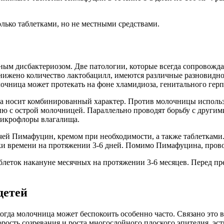
лько таблетками, но не местными средствами.
ым дисбактериозом. Две патологии, которые всегда сопровожда
нижено количество лактобацилл, имеются различные разновиднос
лочница может протекать на фоне хламидиоза, генитального гер
а носит комбинированный характер. Против молочницы использ
ию с острой молочницей. Параллельно проводят борьбу с други
микрофлоры влагалища.
ей Пимафуцин, кремом при необходимости, а также таблетками.
тки времени на протяжении 3-6 дней. Помимо Пимафуцина, про
блеток накануне месячных на протяжении 3-6 месяцев. Перед п
детей
огда молочница может беспокоить особенно часто. Связано это
рость созревания и роста многослойного плоского эпителия, эс