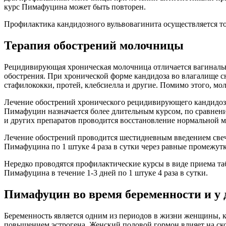
курс Пимафуцина может быть повторен.
Профилактика кандидозного вульвовагинита осуществляется то
Терапия обострений молочницы
Рецидивирующая хроническая молочница отличается вагинальн
обострения. При хронической форме кандидоза во влагалище с
стафилококки, протей, клебсиелла и другие. Помимо этого, мо
Лечение обострений хронического рецидивирующего кандидоз
Пимафуцин назначается более длительным курсом, по сравнен
и других препаратов проводится восстановление нормальной 
Лечение обострений проводится шестидневным введением свеч
Пимафуцина по 1 штуке 4 раза в сутки через равные промежу
Нередко проводятся профилактические курсы в виде приема та
Пимафуцина в течение 1-3 дней по 1 штуке 4 раза в сутки.
Пимафуцин во время беременности и у 
Беременность является одним из периодов в жизни женщины, к
повышением эстрогена. Женский половой гормон влияет на ско