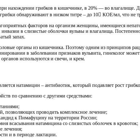
при нахождении грибков в кишечнике, в 20% — во влагалище. Д
грибки обнаруживают в низком титре – до 10 КОЕ/мл, что не тр
агоприятных факторов на организм женщины, имеющиеся непат
 инвазии в слизистые оболочки вульвы и влагалища. Постепенн
атый запах.
ловые органы из кишечника. Поэтому одним из принципов рацио
инировании в заболевании признаков вульвита, гинеколог може
органов используются и свечи, и крем.
ется натамицин – антибиотик, который подавляет рост грибко
йств по сравнению с другими средствами:
ытаниями;
чей, позволяющих проводить комплексное лечение;
 кандид к Пимафуцину на территории России;
вня всасывания натамицина со слизистых оболочек в кровоток;
е лечения;
сти и в периоде лактации.