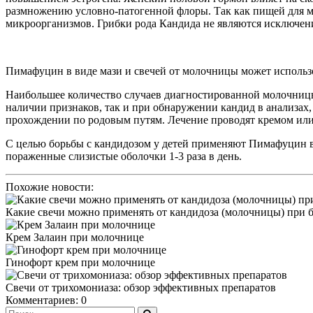
размножению условно-патогенной флоры. Так как пищей для ме
микроорганизмов. Грибки рода Кандида не являются исключен
Пимафуцин в виде мази и свечей от молочницы может использов
Наибольшее количество случаев диагностированной молочницы
наличии признаков, так и при обнаружении кандид в анализах
прохождении по родовым путям. Лечение проводят кремом ил
С целью борьбы с кандидозом у детей применяют Пимафуцин в в
пораженные слизистые оболочки 1-3 раза в день.
Похожие новости:
Какие свечи можно применять от кандидоза (молочницы) при 
Крем Залаин при молочнице
Гинофорт крем при молочнице
Свечи от трихомониаза: обзор эффективных препаратов
Комментариев: 0