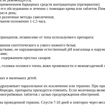
 не рекомендуется;
 применением барьерных средств контрацепции (презерватив);
 его обследование и лечение с помощью крема или таблеток Пи
аз в день;
и различные методы самолечения;
льном положении 1-1,5 часа.
ринципов, независимо от типа используемого препарата:
ошения синтетического и узкого нижнего белья;
дствами, не нарушающими естественный рН влагалища и наруж
ками;
 содержанием простых сахаров.
головки полового члена, кожи промежности и межъягодичной об
ых и маленьких детей.
одразумевает параллельное их исключение или терапию. При пр
 Нередко, препараты приходится отменять. Если молочница явля
ивогрибковых таблеток с целью предупреждения обострений.
ва проведенной терапии. Спустя 7-10 дней и повторно через ме