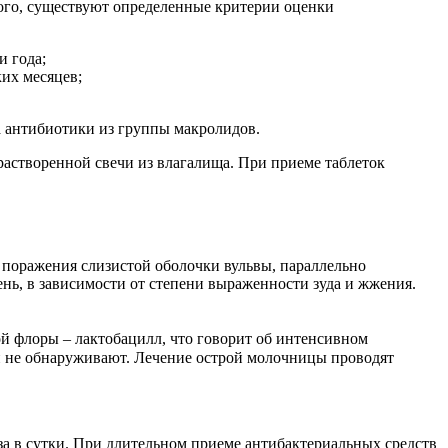
ого, существуют определенные критерии оценки
и года;
их месяцев;
 антибиотики из группы макролидов.
астворенной свечи из влагалища. При приеме таблеток
 поражения слизистой оболочки вульвы, параллельно
ень, в зависимости от степени выраженности зуда и жжения.
ой флоры – лактобацилл, что говорит об интенсивном
й не обнаруживают. Лечение острой молочницы проводят
а в сутки. При длительном приеме антибактериальных средств