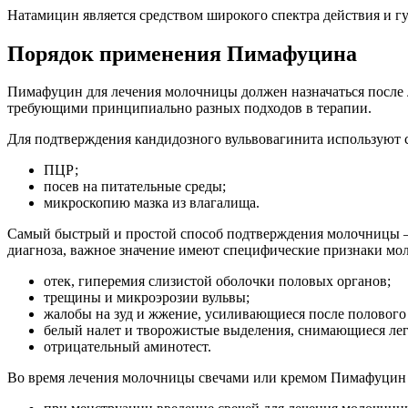
Натамицин является средством широкого спектра действия и г
Порядок применения Пимафуцина
Пимафуцин для лечения молочницы должен назначаться после 
требующими принципиально разных подходов в терапии.
Для подтверждения кандидозного вульвовагинита используют
ПЦР;
посев на питательные среды;
микроскопию мазка из влагалища.
Самый быстрый и простой способ подтверждения молочницы –
диагноза, важное значение имеют специфические признаки мо
отек, гиперемия слизистой оболочки половых органов;
трещины и микроэрозии вульвы;
жалобы на зуд и жжение, усиливающиеся после полового
белый налет и творожистые выделения, снимающиеся лег
отрицательный аминотест.
Во время лечения молочницы свечами или кремом Пимафуцин с