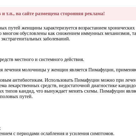
в и т.п., на сайте размещена сторонняя реклама!
вых путей женщины характеризуется возрастанием хронически
о многом обусловлены как снижением иммунных механизмов, т
 экстрагенитальных заболеваний.
едств местного и системного действия.
я лечения молочницы у женщин является Пимафуцин, применяющ
овым антибиотикам. Использовать Пимафуцин можно при лечении
 лекарственных средств, недостаточной диагностике кандидоза 
ных типов кандид, что вынуждает менять схемы. Пимафуцин явля
половых путей.
;
ением с периодами ослабления и усиления симптомов.