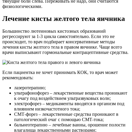
тянущие боли слева. Переживать не надо, они считаются
физиологическими.
Лечение кисты желтого тела яичника
Большинство лютеиновых кистозных образований
регрессируют за 1-3 цикла самостоятельно. Если это не
происходит, то врач подбирает консервативные методы
лечения кисты желтого тела в правом яичнике. Чаще всего
врачи выписывают гормональные контрацептивные средства.
Если пациентка не хочет принимать КОК, то врач может
рекомендовать:
лазеротерапию;
ультрафонофорез – лекарственные вещества проникают
к очагу под воздействием ультразвуковых волн;
электрофорез – медикаменты вводятся в организм под
влиянием низкочастотного тока;
СМТ-форез – лекарственные средства проникают в
патологический очаг с помощью СМТ-тока;
бальнеотерапию – лечебные ванны, орошение полости
влагалища лекарственными растворами;