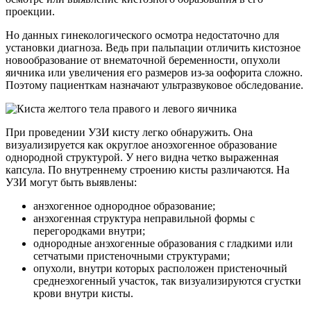
проекции.
Но данных гинекологического осмотра недостаточно для
установки диагноза. Ведь при пальпации отличить кистозное
новообразование от внематочной беременности, опухоли
яичника или увеличения его размеров из-за оофорита сложно.
Поэтому пациенткам назначают ультразвуковое обследование.
При проведении УЗИ кисту легко обнаружить. Она
визуализируется как округлое аноэхогенное образование
однородной структурой. У него видна четко выраженная
капсула. По внутреннему строению кисты различаются. На
УЗИ могут быть выявлены:
анэхогенное однородное образование;
анэхогенная структура неправильной формы с
перегородками внутри;
однородные анэхогенные образования с гладкими или
сетчатыми пристеночными структурами;
опухоли, внутри которых расположен пристеночный
среднеэхогенный участок, так визуализируются сгустки
крови внутри кисты.