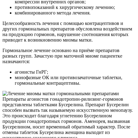
компрессии внутренних органов;
противопоказаний к хирургическому лечению;
комбинированного метода лечения.
Целесообразность лечения с помощью контрацептивов и
других гормональных препаратов обусловлена воздействием
на продукцию гормонов, нарушение соотношения которых
приводит к возникновению миомы матки.
Гормональное лечение основано на приёме препаратов
разных групп. Зачастую при маточной миоме пациентке
назначаются:
агонисты ГнРГ;
монофазные ОК или противозачаточные таблетки,
гормональные контрацептивы.
Препараты агонистов гонадотропин-рилизинг-гормонов
представлены таблетками Бусерелина. Препарат Бусерелин
способен вызвать так называемую искусственную менопаузу.
Это происходит благодаря угнетению Бусерелином
продукции гонадотропных гормонов. Аменорея, вызванная
Бусерелином, носит временный обратимый характер. После
отмены таблеток Бусерелина женщина выходит из
искусственно созданного климакса.