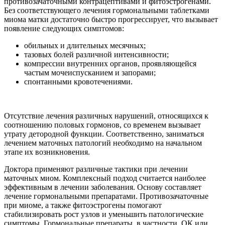
противозачаточными контрацептивами и фитоэстрогенами.
Без соответствующего лечения гормональными таблетками
миома матки достаточно быстро прогрессирует, что вызывает
появление следующих симптомов:
обильных и длительных месячных;
тазовых болей различной интенсивности;
компрессии внутренних органов, проявляющейся
частым мочеиспусканием и запорами;
спонтанными кровотечениями.
Отсутствие лечения различных нарушений, относящихся к
соотношению половых гормонов, со временем вызывает
утрату детородной функции. Соответственно, заниматься
лечением маточных патологий необходимо на начальном
этапе их возникновения.
Доктора применяют различные тактики при лечении
маточных миом. Комплексный подход считается наиболее
эффективным в лечении заболевания. Основу составляет
лечение гормональными препаратами. Противозачаточные
при миоме, а также фитоэстрогены помогают
стабилизировать рост узлов и уменьшить патологические
симптомы. Гормональные препараты, в частности, ОК или