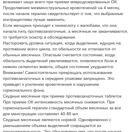
возникает чаще всего при приеме микродозированных ОК.
Продолжение межменструальных кровотечений на 4 месяц
после начала терапии свидетельствует о том, что выбранные
контрацептивы лучше заменить.
Если женщина приходит к гинекологу с жалобами, что она
начала пить противозачаточные, а месячные не заканчиваются,
то требуется осмотр и обследование.
Насторожить должна ситуация, когда выделения, идущие на
протяжении всего цикла, по обильности не отличаются от
обычных месячных. Опасным считается состояние, когда
обильность выделений увеличивается, появляются боли в
нижних сегментах живота, общее состояние ухудшается.
Внимание! Самостоятельно прекращать использование
противозачаточных в середине упаковки запрещено. Это
приведет к усилению кровотечения и нарушению
гормонального фона.
Скудные месячные при приеме противозачаточных таблеток
При приеме ОК интенсивность месячных снижается. При
гормональной терапии стандартный объем месячных за все
дни менструации составляет 40-80 мл.
Скудные месячные являются нормой. Одновременно с
уменьшением объема выделений сокращается их
продолжительность. Это обусловлено тем, что после начала