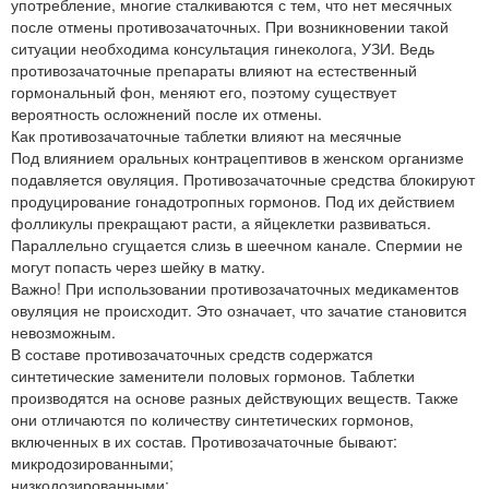
употребление, многие сталкиваются с тем, что нет месячных
после отмены противозачаточных. При возникновении такой
ситуации необходима консультация гинеколога, УЗИ. Ведь
противозачаточные препараты влияют на естественный
гормональный фон, меняют его, поэтому существует
вероятность осложнений после их отмены.
Как противозачаточные таблетки влияют на месячные
Под влиянием оральных контрацептивов в женском организме
подавляется овуляция. Противозачаточные средства блокируют
продуцирование гонадотропных гормонов. Под их действием
фолликулы прекращают расти, а яйцеклетки развиваться.
Параллельно сгущается слизь в шеечном канале. Спермии не
могут попасть через шейку в матку.
Важно! При использовании противозачаточных медикаментов
овуляция не происходит. Это означает, что зачатие становится
невозможным.
В составе противозачаточных средств содержатся
синтетические заменители половых гормонов. Таблетки
производятся на основе разных действующих веществ. Также
они отличаются по количеству синтетических гормонов,
включенных в их состав. Противозачаточные бывают:
микродозированными;
низкодозированными;