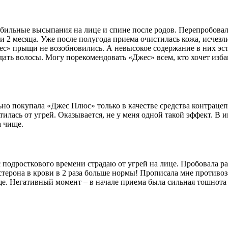
обильные высыпания на лице и спине после родов. Перепробовала
2 месяца. Уже после полугода приема очистилась кожа, исчезли 
с» прыщи не возобновились. А невысокое содержание в них эст
ать волосы. Могу порекомендовать «Джес» всем, кто хочет избав
но покупала «Джес Плюс» только в качестве средства контрацепц
илась от угрей. Оказывается, не у меня одной такой эффект. В и
а чище.
с подросткового времени страдаю от угрей на лице. Пробовала р
остерона в крови в 2 раза больше нормы! Прописала мне противо
е. Негативный момент – в начале приема была сильная тошнота и