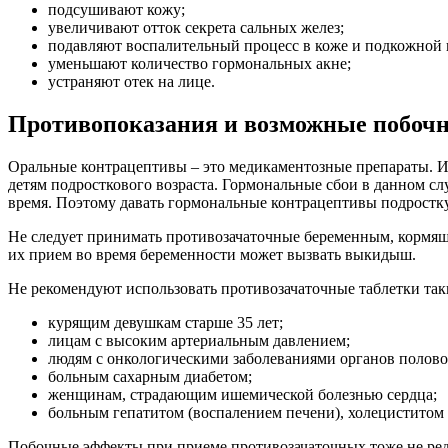
подсушивают кожу;
увеличивают отток секрета сальных желез;
подавляют воспалительный процесс в коже и подкожной 
уменьшают количество гормональных акне;
устраняют отек на лице.
Противопоказания и возможные побоч
Оральные контрацептивы – это медикаментозные препараты. И 
детям подросткового возраста. Гормональные сбои в данном сл
время. Поэтому давать гормональные контрацептивы подростк
Не следует принимать противозачаточные беременным, кормящи
их прием во время беременности может вызвать выкидыш.
Не рекомендуют использовать противозачаточные таблетки так
курящим девушкам старше 35 лет;
лицам с высоким артериальным давлением;
людям с онкологическими заболеваниями органов полово
больным сахарным диабетом;
женщинам, страдающим ишемической болезнью сердца;
больным гепатитом (воспалением печени), холециститом 
Побочные эффекты при приеме противозачаточных тоже не редко