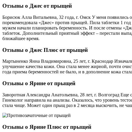
Отзывы о Джес от прыщей
Борисюк Алла Витальевна, 32 года, г. Омск У меня появились 
порекомендовала «Джес» против прыщей. Пила таблетки 1 год и 
мужем начали планировать беременность. И после отмены «Дже
таблеток. Дополнительный приятный эффект – перестали выпад
ближайшее время.
Отзывы о Джес Плюс от прыщей
Мартыненко Янна Владимировна, 25 лет, г. Краснодар Изначаль
улучшение качества кожи. Она стала менее жирной, почти очист
года приема беременностей не было, и в дополнение кожа стал
Отзывы о Ярине от прыщей
Заворотная Александра Анатольевна, 28 лет, г. Волгоград Еще 
Гинеколог направила на анализы. Оказалось, что уровень тест
стала чище. Может один прыщ раз в 2 месяца выскочить, не чащ
Отзывы о Ярине Плюс от прыщей