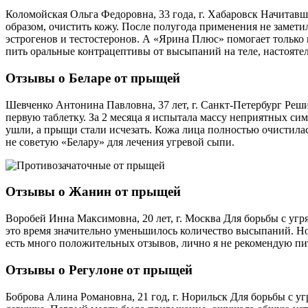
Коломойская Ольга Федоровна, 33 года, г. Хабаровск Начитав
образом, очистить кожу. После полугода применения не заметил
эстрогенов и тестостеронов. А «Ярина Плюс» помогает только 
пить оральные контрацептивы от высыпаний на теле, настоятел
Отзывы о Беларе от прыщей
Шевченко Антонина Павловна, 37 лет, г. Санкт-Петербург Реш
первую таблетку. За 2 месяца я испытала массу неприятных си
ушли, а прыщи стали исчезать. Кожа лица полностью очистила
не советую «Белару» для лечения угревой сыпи.
Отзывы о Жанин от прыщей
Воробей Инна Максимовна, 20 лет, г. Москва Для борьбы с уг
это время значительно уменьшилось количество высыпаний. Но
есть много положительных отзывов, лично я не рекомендую п
Отзывы о Регулоне от прыщей
Боброва Алина Романовна, 21 год, г. Норильск Для борьбы с 