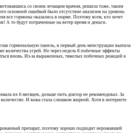
оветовавшись со своим лечащим врачом, решила тоже, таким
, что основной ошибкой было отсутствие анализов на уровень
я все гормоны оказались в норме. Поэтому всем, кто хочет
! А то будут потраченные на ветер время и деньги.
делав гормональную панель, в первый день менструации выпила
ние количества угрей. Но через недель 8 побочные эффекты
яться вновь. Из-за выраженных, тяжелых побочных реакций я
мала их 6 месяцев, дольше пить доктор не рекомендовал. За
количестве. И кожа стала слишком жирной. Хотя в интернете
зированный препарат, поэтому хорошо подходит нерожавшей