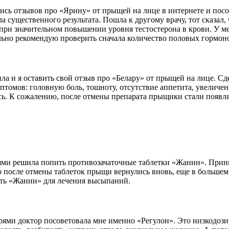
шись отзывов про «Ярину» от прыщей на лице в интернете и пос
а существенного результата. Пошла к другому врачу, тот сказал
при значительном повышении уровня тестостерона в крови. У мен
ьно рекомендую проверить сначала количество половых гормонов
ила и я оставить свой отзыв про «Белару» от прыщей на лице. С
мптомов: головную боль, тошноту, отсутствие аппетита, увеличе
сь. К сожалению, после отмены препарата прыщики стали появл
рями решила попить противозачаточные таблетки «Жанин». Прини
 после отмены таблеток прыщи вернулись вновь, еще в большем 
ить «Жанин» для лечения высыпаний.
угрями доктор посоветовала мне именно «Регулон». Это низкодо