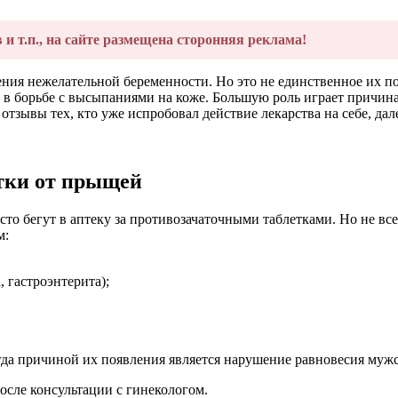
в и т.п., на сайте размещена сторонняя реклама!
ния нежелательной беременности. Но это не единственное их п
т в борьбе с высыпаниями на коже. Большую роль играет причина
тзывы тех, кто уже испробовал действие лекарства на себе, дале
тки от прыщей
то бегут в аптеку за противозачаточными таблетками. Но не в
м:
 гастроэнтерита);
гда причиной их появления является нарушение равновесия муж
сле консультации с гинекологом.