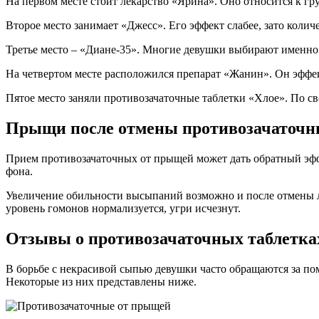
На первом месте стоит лекарство «Ярина». Оно относится к г
Второе место занимает «Джесс». Его эффект слабее, зато коли
Третье место – «Диане-35». Многие девушки выбирают именно 
На четвертом месте расположился препарат «Жанин». Он эффе
Пятое место заняли противозачаточные таблетки «Хлое». По св
Прыщи после отмены противозачаточ
Прием противозачаточных от прыщей может дать обратный эффе
фона.
Увеличение обильности высыпаний возможно и после отмены ле
уровень гомонов нормализуется, угри исчезнут.
Отзывы о противозачаточных таблетка
В борьбе с некрасивой сыпью девушки часто обращаются за п
Некоторые из них представлены ниже.