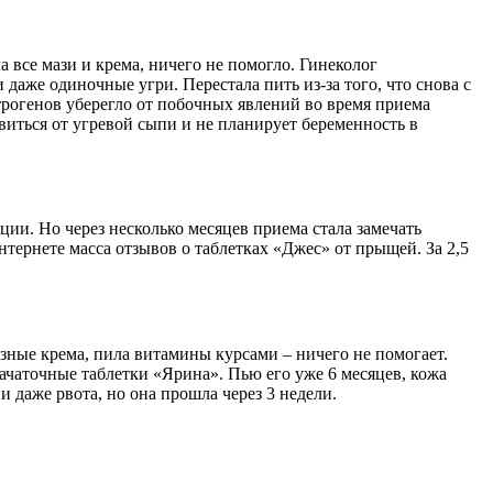
 все мази и крема, ничего не помогло. Гинеколог
даже одиночные угри. Перестала пить из-за того, что снова с
рогенов уберегло от побочных явлений во время приема
иться от угревой сыпи и не планирует беременность в
ии. Но через несколько месяцев приема стала замечать
нтернете масса отзывов о таблетках «Джес» от прыщей. За 2,5
азные крема, пила витамины курсами – ничего не помогает.
зачаточные таблетки «Ярина». Пью его уже 6 месяцев, кожа
 даже рвота, но она прошла через 3 недели.