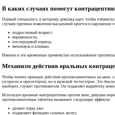
В каких случаях помогут контрацепти
Первый специалист, к которому девушка идет, чтобы избавиться
случаев причина появления высыпаний кроется в нарушении г
подростковый возраст;
беременность;
послеродовой период;
менопауза и климакс.
Именно в эти временные промежутки использование противоз
Механизм действия оральных контрац
Чтобы понять принцип действия противозачаточных на акне, с
(эстроген и прогестерон), но и мужской тестостерон. Это био
наоборот, служит противовесом. Он подавляет выработку кожно
Используя оральные контрацептивы против акне, девушка норм
противозачаточные таблетки вызывают следующие эффекты:
делают поры уже;
подавляют функцию сальных желез;