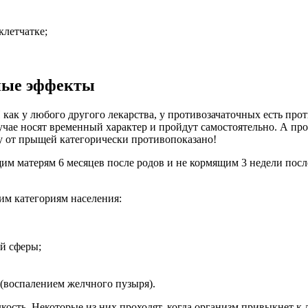
клетчатке;
ные эффекты
как у любого другого лекарства, у противозачаточных есть пр
учае носят временный характер и пройдут самостоятельно. А про
у от прыщей категорически противопоказано!
м матерям 6 месяцев после родов и не кормящим 3 недели посл
им категориям населения:
й сферы;
(воспалением желчного пузыря).
сть. Некоторые из них проходят, когда организм привыкнет к л