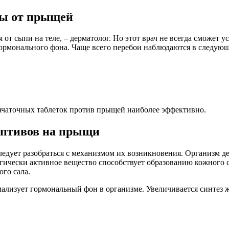
вы от прыщей
 от сыпи на теле, – дерматолог. Но этот врач не всегда сможет
ормонального фона. Чаще всего перебои наблюдаются в следующ
ачаточных таблеток против прыщей наиболее эффективно.
ептивов на прыщи
ледует разобраться с механизмом их возникновения. Организм 
логически активное вещество способствует образованию кожного 
го сала.
ализует гормональный фон в организме. Увеличивается синтез 