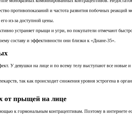
руппе монофазных комбинированных контрацептивов. Недостаток
чество противопоказаний и частота развития побочных реакций м
его из-за доступной цены.
ктивно устраняет прыщи и угри, но покупатели отмечают быстр
оему составу и эффективности они близки к «Диане-35».
ных
кт. У девушки на лице и по всему телу выступают все новые и
карств, так как происходит снижения уровня эстрогена в орган
х от прыщей на лице
омощью к гормональным контрацептивам. Поэтому в интернете е