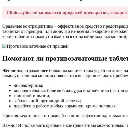
Clinic-a-plus не занимается продажей препаратов, лекарст
Оральные контрацептивы – эффективное средство предотвраще
таблетки от прыщей, или акне. Но не всегда лекарство поможе
какие таблетки помогут избавиться от назойливых высыпаний, о
Помогают ли противозачаточные табле
Женщины, страдающее большим количеством угрей на лице, час
помогут, если высыпания появляются вследствие таких пробле
дисбактериоза;
воспалительных болезней желудка и кишечника (гастрита,
глистной инвазии;
заболеваний щитовидной железы;
перебоев в работе любых гормонов, кроме половых.
Противозачаточные от прыщей на лице эффективны, только ко
Важно! Использовать оральные контрацептивы можно только по