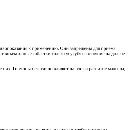
отивопоказания к применению. Они запрещены для приема
тивозачаточные таблетки только усугубят состояние на долгое
е них. Гормоны негативно влияют на рост и развитие малыша,
екарству, другие остаются надолго и требуют отмены