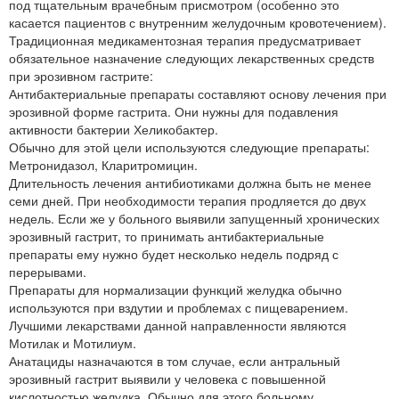
под тщательным врачебным присмотром (особенно это
касается пациентов с внутренним желудочным кровотечением).
Традиционная медикаментозная терапия предусматривает
обязательное назначение следующих лекарственных средств
при эрозивном гастрите:
Антибактериальные препараты составляют основу лечения при
эрозивной форме гастрита. Они нужны для подавления
активности бактерии Хеликобактер.
Обычно для этой цели используются следующие препараты:
Метронидазол, Кларитромицин.
Длительность лечения антибиотиками должна быть не менее
семи дней. При необходимости терапия продляется до двух
недель. Если же у больного выявили запущенный хронических
эрозивный гастрит, то принимать антибактериальные
препараты ему нужно будет несколько недель подряд с
перерывами.
Препараты для нормализации функций желудка обычно
используются при вздутии и проблемах с пищеварением.
Лучшими лекарствами данной направленности являются
Мотилак и Мотилиум.
Анатациды назначаются в том случае, если антральный
эрозивный гастрит выявили у человека с повышенной
кислотностью желудка. Обычно для этого больному