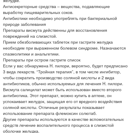
желудке.
Антисекреторные средства – вещества, подавляющие
выработку пищеварительных соков.
Антибиотики необходимо употреблять при бактериальной
природе заболевания
Препараты висмута действенны для восстановления
повреждений на слизистой.
Прием обезболивающих таблеток при гастрите желудка
необходим при выраженном болевом синдроме. Назначаются
спазмолитики и анальгетики.
Препараты при остром гастрите список
Если у вас обнаружена H. пилори, вероятно, будет предписано
3 вида лекарств. “Тройная терапия”, в том числе ингибитор,
чтобы сократить производство соляной кислоты и 2 вида
антибиотиков, обычно используемых для лечения H. пилори.
Висмута салицилат может быть использован вместо второго
антибиотика. Этот препарат, можно купить в аптеке, он
успокаивает желудок, защищая его от вредного воздействия
соляной кислоты. Отличные результаты показывает
использование препарата флемоксин солютаб.
Другие препараты используются в качестве вспомогательных
средств лечение воспалительного процесса в слизистой
оболочке желудка.