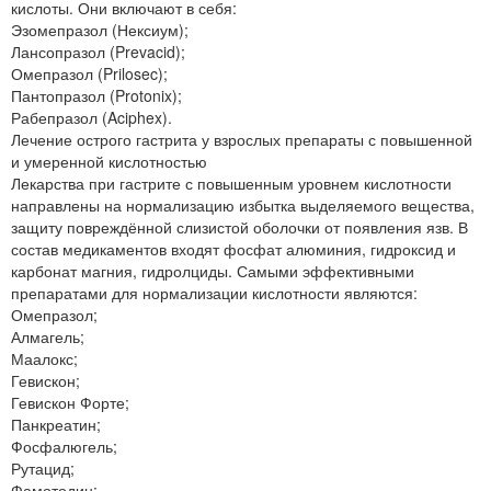
кислоты. Они включают в себя:
Эзомепразол (Нексиум);
Лансопразол (Prevacid);
Омепразол (Prilosec);
Пантопразол (Protonix);
Рабепразол (Aciphex).
Лечение острого гастрита у взрослых препараты с повышенной
и умеренной кислотностью
Лекарства при гастрите с повышенным уровнем кислотности
направлены на нормализацию избытка выделяемого вещества,
защиту повреждённой слизистой оболочки от появления язв. В
состав медикаментов входят фосфат алюминия, гидроксид и
карбонат магния, гидролциды. Самыми эффективными
препаратами для нормализации кислотности являются:
Омепразол;
Алмагель;
Маалокс;
Гевискон;
Гевискон Форте;
Панкреатин;
Фосфалюгель;
Рутацид;
Фамотодин;