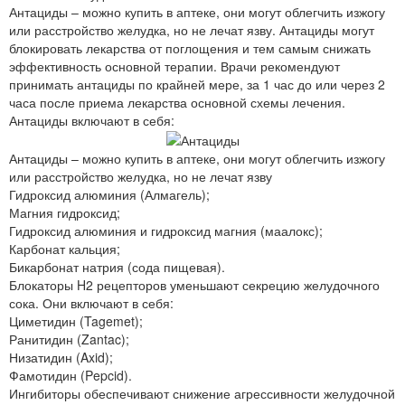
Антациды – можно купить в аптеке, они могут облегчить изжогу
или расстройство желудка, но не лечат язву. Антациды могут
блокировать лекарства от поглощения и тем самым снижать
эффективность основной терапии. Врачи рекомендуют
принимать антациды по крайней мере, за 1 час до или через 2
часа после приема лекарства основной схемы лечения.
Антациды включают в себя:
Антациды – можно купить в аптеке, они могут облегчить изжогу
или расстройство желудка, но не лечат язву
Гидроксид алюминия (Алмагель);
Магния гидроксид;
Гидроксид алюминия и гидроксид магния (маалокс);
Карбонат кальция;
Бикарбонат натрия (сода пищевая).
Блокаторы H2 рецепторов уменьшают секрецию желудочного
сока. Они включают в себя:
Циметидин (Tagemet);
Ранитидин (Zantac);
Низатидин (Axid);
Фамотидин (Pepcid).
Ингибиторы обеспечивают снижение агрессивности желудочной