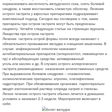
нормализовать кислотность желудочного сока, снять болевой
синдром, а также восстановить слизистую оболочку. Лечение
острого гастрита у взрослых препаратами подразумевает
комплексный подход. Сегодня мы поговорим о том, какие
препараты при остром гастрите могут быть предписаны
пациенту. Читайте следующую статью на страницах журнала .
Лекарства при остром гастрите
Лечение гастрита острой формы почти всегда начинают с
обязательного промывания желудка и очищения кишечника. В
случае инфекционной этиологии назначают
антибактериальные препаратов (энтеросептол, левомицетин и
пр) и абсорбирующие средства: активированный
уголь или каолин и др. В случаях острого аллергического
гастрита рекомендовано назначения антигистаминных средств.
При выраженном болевом синдроме – спазмопитики,
холинолитические препараты: атропин, платифиллина
гидротартрат. При обезвоживании организма парентерально
вводят изотонический раствор хлорида натрия и глюкозы.
Легкое течение острого гастрита обычно лечится в домашних
условиях и занимает 2-3 недели. Мероприятия включают в
себя: