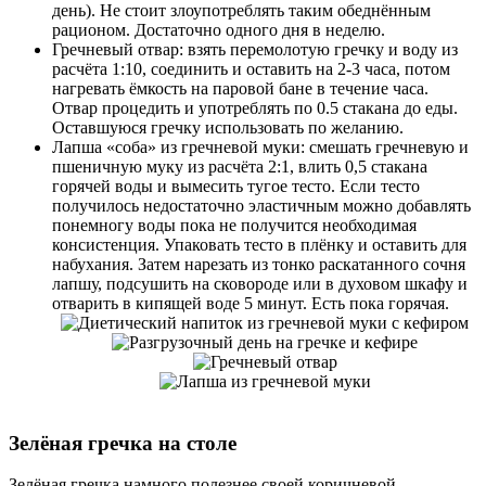
день). Не стоит злоупотреблять таким обеднённым
рационом. Достаточно одного дня в неделю.
Гречневый отвар: взять перемолотую гречку и воду из
расчёта 1:10, соединить и оставить на 2-3 часа, потом
нагревать ёмкость на паровой бане в течение часа.
Отвар процедить и употреблять по 0.5 стакана до еды.
Оставшуюся гречку использовать по желанию.
Лапша «соба» из гречневой муки: смешать гречневую и
пшеничную муку из расчёта 2:1, влить 0,5 стакана
горячей воды и вымесить тугое тесто. Если тесто
получилось недостаточно эластичным можно добавлять
понемногу воды пока не получится необходимая
консистенция. Упаковать тесто в плёнку и оставить для
набухания. Затем нарезать из тонко раскатанного сочня
лапшу, подсушить на сковороде или в духовом шкафу и
отварить в кипящей воде 5 минут. Есть пока горячая.
Зелёная гречка на столе
Зелёная гречка намного полезнее своей коричневой