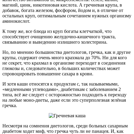
магний, цинк, никотиновая кислота. А гречневая крупа, в
добавок, богата железом, фосфором, йодом и, в отличие от
остальных круп, оптимальным сочетанием нужных организму
аминокислот.
К тому же, все блюда из круп богаты клетчаткой, что
способствует очищению желудочно-кишечного тракта,
связыванию и выведению излишнего холестерина.
Но, по мнению большинства диетологов, гречка, как и другие
крупы, содержит очень много крахмала до 70%. Ни для кого
не секрет, что крахмал в организме переходит в соединения
глюкозы и, следовательно, в больших количествах может
спровоцировать повышение сахара в крови.
И хотя каши относятся к продуктам с, так называемыми,
«медленными углеводами», диабетикам с заболеванием 2
типа, всё же следует с осторожностью подходить к переходу
на любые моно-диеты, даже если это суперполезная зелёная
гречка.
Несмотря на сомнения диетологов, среди больных сахарным
диабетом ходит миф, что гречка чуть ли не панацея. И, как