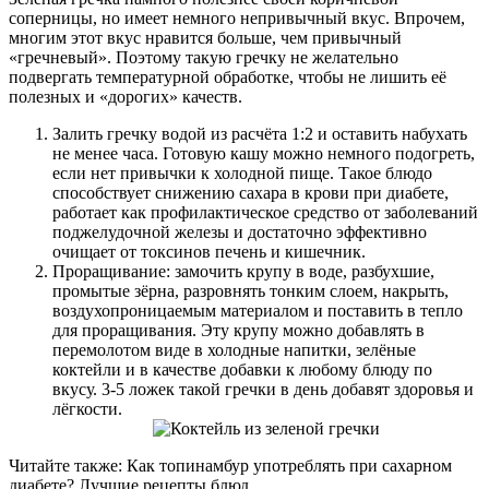
соперницы, но имеет немного непривычный вкус. Впрочем,
многим этот вкус нравится больше, чем привычный
«гречневый». Поэтому такую гречку не желательно
подвергать температурной обработке, чтобы не лишить её
полезных и «дорогих» качеств.
Залить гречку водой из расчёта 1:2 и оставить набухать
не менее часа. Готовую кашу можно немного подогреть,
если нет привычки к холодной пище. Такое блюдо
способствует снижению сахара в крови при диабете,
работает как профилактическое средство от заболеваний
поджелудочной железы и достаточно эффективно
очищает от токсинов печень и кишечник.
Проращивание: замочить крупу в воде, разбухшие,
промытые зёрна, разровнять тонким слоем, накрыть,
воздухопроницаемым материалом и поставить в тепло
для проращивания. Эту крупу можно добавлять в
перемолотом виде в холодные напитки, зелёные
коктейли и в качестве добавки к любому блюду по
вкусу. 3-5 ложек такой гречки в день добавят здоровья и
лёгкости.
Читайте также: Как топинамбур употреблять при сахарном
диабете? Лучшие рецепты блюд