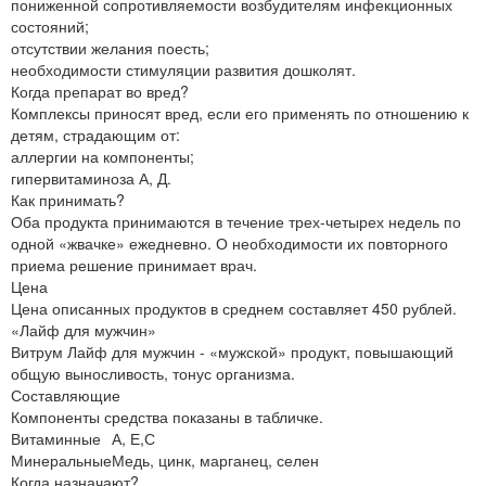
пониженной сопротивляемости возбудителям инфекционных
состояний;
отсутствии желания поесть;
необходимости стимуляции развития дошколят.
Когда препарат во вред?
Комплексы приносят вред, если его применять по отношению к
детям, страдающим от:
аллергии на компоненты;
гипервитаминоза А, Д.
Как принимать?
Оба продукта принимаются в течение трех-четырех недель по
одной «жвачке» ежедневно. О необходимости их повторного
приема решение принимает врач.
Цена
Цена описанных продуктов в среднем составляет 450 рублей.
«Лайф для мужчин»
Витрум Лайф для мужчин - «мужской» продукт, повышающий
общую выносливость, тонус организма.
Составляющие
Компоненты средства показаны в табличке.
Витаминные
А, Е,С
Минеральные
Медь, цинк, марганец, селен
Когда назначают?