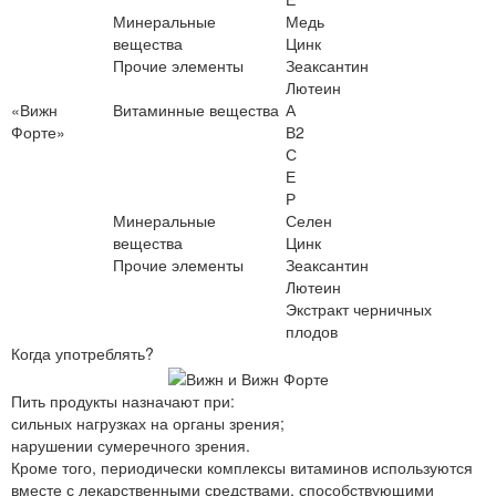
Минеральные
Медь
вещества
Цинк
Прочие элементы
Зеаксантин
Лютеин
«Вижн
Витаминные вещества
А
Форте»
В2
С
Е
Р
Минеральные
Селен
вещества
Цинк
Прочие элементы
Зеаксантин
Лютеин
Экстракт черничных
плодов
Когда употреблять?
Пить продукты назначают при:
сильных нагрузках на органы зрения;
нарушении сумеречного зрения.
Кроме того, периодически комплексы витаминов используются
вместе с лекарственными средствами, способствующими