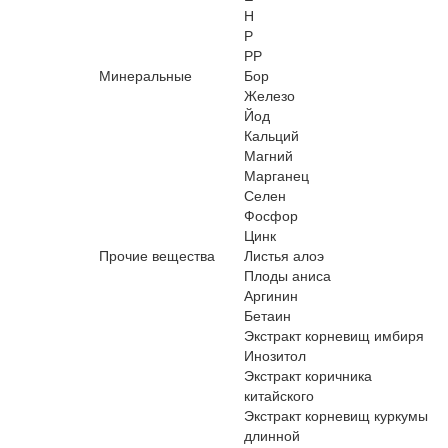
Н
Р
РР
Минеральные
Бор
Железо
Йод
Кальций
Магний
Марганец
Селен
Фосфор
Цинк
Прочие вещества
Листья алоэ
Плоды аниса
Аргинин
Бетаин
Экстракт корневищ имбиря
Инозитол
Экстракт коричника
китайского
Экстракт корневищ куркумы
длинной