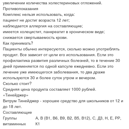
увеличении количества холестериновых отложений.
Противопоказания
Комплекс нельзя использовать, когда:
пациент не достиг возраста 12 лет;
наблюдается аллергия на составляющие;
имеется холецистит, панкреатит в хроническом виде;
снижается свертываемость крови.
Как принимать?
Пациенты обычно интересуются, сколько можно употреблять
продукт. Все зависит от цели его использования. Если это
профилактика развития различных болезней, то в течение 30
дней применяется по одной капсуле ежедневно. Если это
лечение уже имеющегося заболевания, то два драже
используются 30 и более суток утром и вечером.
Сколько стоит?
Средняя цена продукта составляет 1000 рублей.
«Тинейджер»
Витрум Тинейджер - хорошее средство для школьников от 12 и
до 18 лет.
Составляющие
Группы
А, В (В1, В6, В9, В2, В5, В12), С, Д3, Н, Е, РР,
витаминных
К1