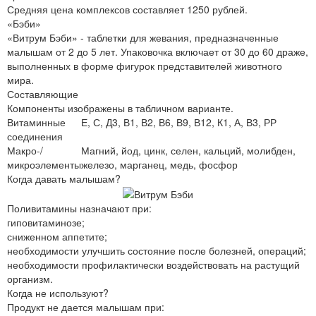
Средняя цена комплексов составляет 1250 рублей.
«Бэби»
«Витрум Бэби» - таблетки для жевания, предназначенные
малышам от 2 до 5 лет. Упаковочка включает от 30 до 60 драже,
выполненных в форме фигурок представителей животного
мира.
Составляющие
Компоненты изображены в табличном варианте.
Витаминные
Е, С, Д3, В1, В2, В6, В9, В12, К1, А, В3, РР
соединения
Макро-/
Магний, йод, цинк, селен, кальций, молибден,
микроэлементы
железо, марганец, медь, фосфор
Когда давать малышам?
Поливитамины назначают при:
гиповитаминозе;
сниженном аппетите;
необходимости улучшить состояние после болезней, операций;
необходимости профилактически воздействовать на растущий
организм.
Когда не используют?
Продукт не дается малышам при: