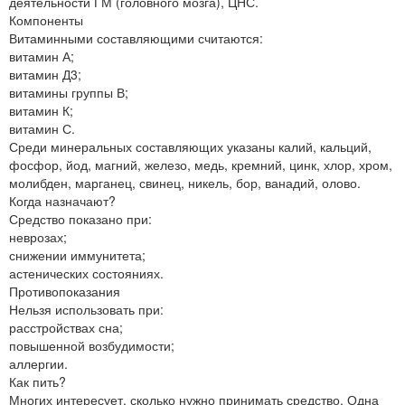
деятельности ГМ (головного мозга), ЦНС.
Компоненты
Витаминными составляющими считаются:
витамин А;
витамин Д3;
витамины группы В;
витамин К;
витамин С.
Среди минеральных составляющих указаны калий, кальций,
фосфор, йод, магний, железо, медь, кремний, цинк, хлор, хром,
молибден, марганец, свинец, никель, бор, ванадий, олово.
Когда назначают?
Средство показано при:
неврозах;
снижении иммунитета;
астенических состояниях.
Противопоказания
Нельзя использовать при:
расстройствах сна;
повышенной возбудимости;
аллергии.
Как пить?
Многих интересует, сколько нужно принимать средство. Одна