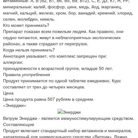
витаминные: А, В (В2, В1, В6, В5, В9, В12), С, Е, Д3, К1, Н, РР;
минеральные: калий, фосфор, цинк, медь, йод, марганец,
магний, кальций, железо, хром, бор, ванадий, кремний, хлорид,
селен, молибден, никель.
Кто может принимать?
Препарат показан всем пожилым людям. Как правило, они
скудно питаются, живут в неблагоприятных экологических
районах, а также страдают от перегрузок.
Когда нельзя принимать?
Аннотация указывает, что комплекс запрещен при:
аллергии;
принадлежности к возрастной группе, младше 50 лет.
Правила употребления
Продукт принимается по одной таблетке ежедневно. Курс
составляет от трех до четырех месяцев.
Цена
Цена продукта равна 507 рублям в среднем.
«Энерджи»
Витрум Энерджи - является иммуностимулирующим средством.
Составляющие
Продукт включает стандартный набор витаминов и минералов,
характерный для универсального средства «Витрум». Важно