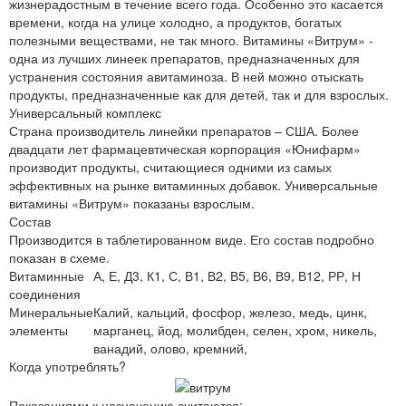
жизнерадостным в течение всего года. Особенно это касается
времени, когда на улице холодно, а продуктов, богатых
полезными веществами, не так много. Витамины «Витрум» -
одна из лучших линеек препаратов, предназначенных для
устранения состояния авитаминоза. В ней можно отыскать
продукты, предназначенные как для детей, так и для взрослых.
Универсальный комплекс
Страна производитель линейки препаратов – США. Более
двадцати лет фармацевтическая корпорация «Юнифарм»
производит продукты, считающиеся одними из самых
эффективных на рынке витаминных добавок. Универсальные
витамины «Витрум» показаны взрослым.
Состав
Производится в таблетированном виде. Его состав подробно
показан в схеме.
Витаминные
А, Е, Д3, К1, С, В1, В2, В5, В6, В9, В12, РР, Н
соединения
Минеральные
Калий, кальций, фосфор, железо, медь, цинк,
элементы
марганец, йод, молибден, селен, хром, никель,
ванадий, олово, кремний,
Когда употреблять?
Показаниями к назначению считаются: