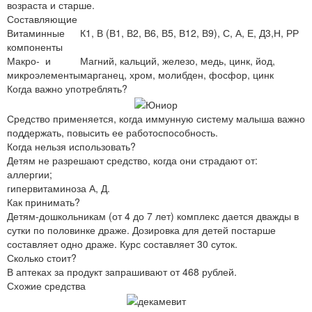
возраста и старше.
Составляющие
Витаминные
К1, В (В1, В2, В6, В5, В12, В9), С, А, Е, Д3,Н, РР
компоненты
Макро- и
Магний, кальций, железо, медь, цинк, йод,
микроэлементы
марганец, хром, молибден, фосфор, цинк
Когда важно употреблять?
Средство применяется, когда иммунную систему малыша важно
поддержать, повысить ее работоспособность.
Когда нельзя использовать?
Детям не разрешают средство, когда они страдают от:
аллергии;
гипервитаминоза А, Д.
Как принимать?
Детям-дошкольникам (от 4 до 7 лет) комплекс дается дважды в
сутки по половинке драже. Дозировка для детей постарше
составляет одно драже. Курс составляет 30 суток.
Сколько стоит?
В аптеках за продукт запрашивают от 468 рублей.
Схожие средства