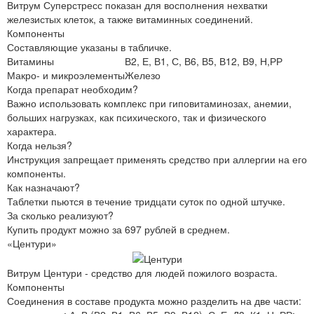
Витрум Суперстресс показан для восполнения нехватки
железистых клеток, а также витаминных соединений.
Компоненты
Составляющие указаны в табличке.
Витамины
В2, Е, В1, С, В6, В5, В12, В9, Н,РР
Макро- и микроэлементы
Железо
Когда препарат необходим?
Важно использовать комплекс при гиповитаминозах, анемии,
больших нагрузках, как психического, так и физического
характера.
Когда нельзя?
Инструкция запрещает применять средство при аллергии на его
компоненты.
Как назначают?
Таблетки пьются в течение тридцати суток по одной штучке.
За сколько реализуют?
Купить продукт можно за 697 рублей в среднем.
«Центури»
Витрум Центури - средство для людей пожилого возраста.
Компоненты
Соединения в составе продукта можно разделить на две части: