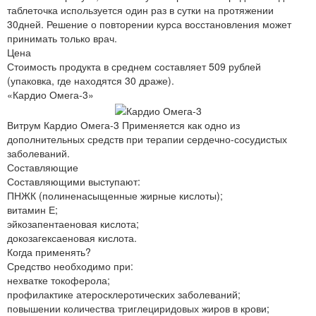
таблеточка используется один раз в сутки на протяжении
30дней. Решение о повторении курса восстановления может
принимать только врач.
Цена
Стоимость продукта в среднем составляет 509 рублей
(упаковка, где находятся 30 драже).
«Кардио Омега-3»
Витрум Кардио Омега-3 Применяется как одно из
дополнительных средств при терапии сердечно-сосудистых
заболеваний.
Составляющие
Составляющими выступают:
ПНЖК (полиненасыщенные жирные кислоты);
витамин Е;
эйкозапентаеновая кислота;
докозагексаеновая кислота.
Когда применять?
Средство необходимо при:
нехватке токоферола;
профилактике атеросклеротических заболеваний;
повышении количества триглециридовых жиров в крови;