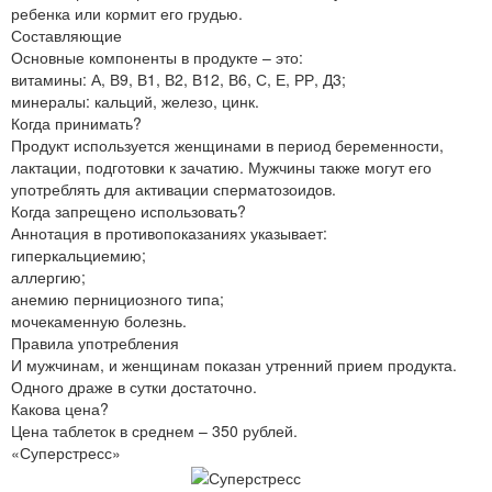
ребенка или кормит его грудью.
Составляющие
Основные компоненты в продукте – это:
витамины: А, В9, В1, В2, В12, В6, С, Е, РР, Д3;
минералы: кальций, железо, цинк.
Когда принимать?
Продукт используется женщинами в период беременности,
лактации, подготовки к зачатию. Мужчины также могут его
употреблять для активации сперматозоидов.
Когда запрещено использовать?
Аннотация в противопоказаниях указывает:
гиперкальциемию;
аллергию;
анемию пернициозного типа;
мочекаменную болезнь.
Правила употребления
И мужчинам, и женщинам показан утренний прием продукта.
Одного драже в сутки достаточно.
Какова цена?
Цена таблеток в среднем – 350 рублей.
«Суперстресс»