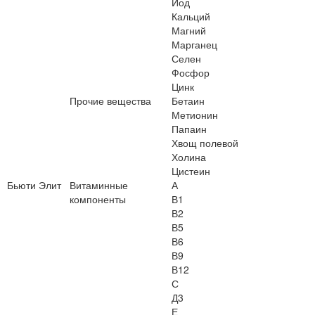
Йод
Кальций
Магний
Марганец
Селен
Фосфор
Цинк
Прочие вещества
Бетаин
Метионин
Папаин
Хвощ полевой
Холина
Цистеин
Бьюти Элит
Витаминные
А
компоненты
В1
В2
В5
В6
В9
В12
С
Д3
Е