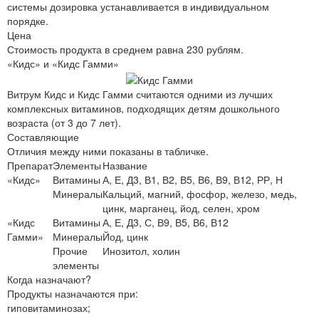
системы дозировка устанавливается в индивидуальном
порядке.
Цена
Стоимость продукта в среднем равна 230 рублям.
«Кидс» и «Кидс Гамми»
Витрум Кидс и Кидс Гамми считаются одними из лучших
комплексных витаминов, подходящих детям дошкольного
возраста (от 3 до 7 лет).
Составляющие
Отличия между ними показаны в табличке.
Препарат
Элементы
Название
«Кидс»
Витамины
А, Е, Д3, В1, В2, В5, В6, В9, В12, РР, Н
Минералы
Кальций, магний, фосфор, железо, медь,
цинк, марганец, йод, селен, хром
«Кидс
Витамины
А, Е, Д3, С, В9, В5, В6, В12
Гамми»
Минералы
Йод, цинк
Прочие
Инозитол, холин
элементы
Когда назначают?
Продукты назначаются при:
гиповитаминозах;