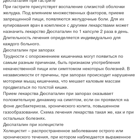
Дюспаталин при гастрите
При гастрите присутствует воспаление слизистой оболочки
желудка. Под влиянием множественных факторов, приеме
запрещенной пищи, появляются желудочные боли. Для их
купирования врач в комплексе с другими лекарствами может
назначить лекарство Дюспаталин по 1 капсуле 2 раза в день.
Длительность лечения определяется индивидуально для
каждого больного.
Дюспаталин при запорах
Трудности с опорожнением кишечника могут появиться по
самым разным причинам, быть признаком употребления
некачественной пищи или симптомом некоторых болезней. В
независимости от причины, при запорах происходит нарушение
моторики мышц кишечника, что мешает каловым массам
продвигаться по толстой кишке.
Прием лекарства Дюспаталин при запорах оказывает
положительную динамику на симптом, если он проявился на
фоне дисбактериоза, хронического колита, повышенном
газообразовании. Схема лечения лекарства такая же, как и при
остальных болезнях.
Дюспаталин при холецистите
Холецистит – распространенное заболевание острого или
хронического течения, при котором наблюдается выраженное