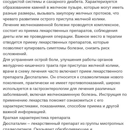
сосудистой системы и сахарного диабета. Характеризуется
образованием камней в желчном пузыре, которые могут иметь
разные размеры, вызывать закупорку желчных протоков, что
чревато развитием острого приступа желчной колики.
Лечение желчнокаменной болезни проводится комплексное,
состоит из приема лекарственных препаратов, соблюдения
диеты или же проведения операции. Важное место в терапии
отводится приему лекарственных препаратов, которые
позволяют купировать симптомы болезни, снизить риск
осложнений.
Для устранения острой боли, улучшения работы органов
желудочно-кишечного тракта при приступах желчной колики,
врачи в схему лечения часто включают прием лекарственного
препарата Дюспаталин. Он относится к спазмолитикам нового
поколения, практически не имеет противопоказаний, широко
используется в гастроэнтерологии для лечения различных
заболеваний, включая желчнокаменную болезнь. Инструкция по
применению лекарства поможет ознакомиться с его
характеристиками, показаниями, способом приема и другой
важной информацией.
Краткая характеристика препарата
Дюспаталин – лекарственный препарат из группы миотропных
спазмолитиков. Оказывает обезболивающее и