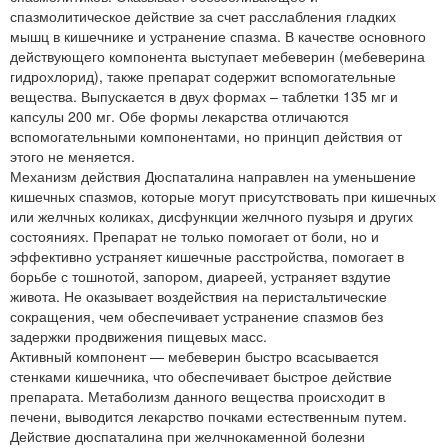
спазмолитическое действие за счет расслабления гладких
мышц в кишечнике и устранение спазма. В качестве основного
действующего компонента выступает мебеверин (мебеверина
гидрохлорид), также препарат содержит вспомогательные
вещества. Выпускается в двух формах – таблетки 135 мг и
капсулы 200 мг. Обе формы лекарства отличаются
вспомогательными компонентами, но принцип действия от
этого не меняется.
Механизм действия Дюспаталина направлен на уменьшение
кишечных спазмов, которые могут присутствовать при кишечных
или желчных коликах, дисфункции желчного пузыря и других
состояниях. Препарат не только помогает от боли, но и
эффективно устраняет кишечные расстройства, помогает в
борьбе с тошнотой, запором, диареей, устраняет вздутие
живота. Не оказывает воздействия на перистальтические
сокращения, чем обеспечивает устранение спазмов без
задержки продвижения пищевых масс.
Активный компонент — мебеверин быстро всасывается
стенками кишечника, что обеспечивает быстрое действие
препарата. Метаболизм данного вещества происходит в
печени, выводится лекарство почками естественным путем.
Действие дюспаталина при желчнокаменной болезни