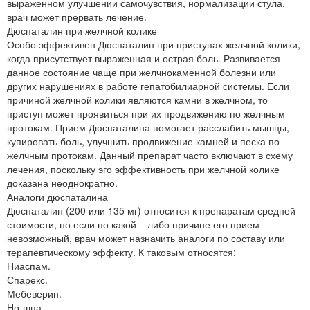
выраженном улучшении самочувствия, нормализации стула,
врач может прервать лечение.
Дюспаталин при желчной колике
Особо эффективен Дюспаталин при приступах желчной колики,
когда присутствует выраженная и острая боль. Развивается
данное состояние чаще при желчнокаменной болезни или
других нарушениях в работе гепатобилиарной системы. Если
причиной желчной колики являются камни в желчном, то
приступ может проявиться при их продвижению по желчным
протокам. Прием Дюспаталина помогает расслабить мышцы,
купировать боль, улучшить продвижение камней и песка по
желчным протокам. Данный препарат часто включают в схему
лечения, поскольку эго эффективность при желчной колике
доказана неоднократно.
Аналоги дюспаталина
Дюспаталин (200 или 135 мг) относится к препаратам средней
стоимости, но если по какой – либо причине его прием
невозможный, врач может назначить аналоги по составу или
терапевтическому эффекту. К таковым относятся:
Ниаспам.
Спарекс.
Мебеверин.
Но-шпа.