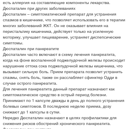
есть аллергия на составляющие компоненты лекарства.
Дюспаталин при других заболеваниях
Дюспаталин – симптоматический препарат для устранения
спазмов в кишечнике, что позволяет использовать его в терапии
многих заболеваний ЖКТ. Он не оказывает влияния на
перистальтику кишечника, действует только на усиленную
моторику, улучшает пищеварение, устраняет диспепсические
симптомы.
Дюспаталин при панкреатите
Дюспаталин часто включают в схему лечения панкреатита,
когда на фоне воспаленной поджелудочной железы происходит
нарушение оттока сока поджелудочной железы кишечника, что
вызывает сильную боль. Прием препарата позволит устранить
спазмы, снять боль, также он расслабляет сфинктер Одди в
случае острого панкреатита.
Для лечения панкреатита данный препарат назначают как
симптоматическое средство в острый период болезни.
Принимают по 1 капсуле дважды в день до полного устранения
болевых симптомов. В последнюю неделю приема, дозу
снижают до 1 капсулы в сутки.
Нередко Дюспаталин назначают в целях профилактики для
снижения рисков обострений хронического панкреатита.