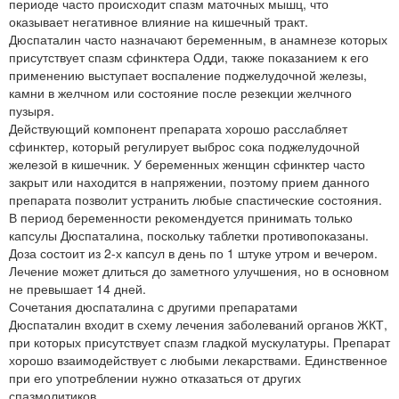
периоде часто происходит спазм маточных мышц, что
оказывает негативное влияние на кишечный тракт.
Дюспаталин часто назначают беременным, в анамнезе которых
присутствует спазм сфинктера Одди, также показанием к его
применению выступает воспаление поджелудочной железы,
камни в желчном или состояние после резекции желчного
пузыря.
Действующий компонент препарата хорошо расслабляет
сфинктер, который регулирует выброс сока поджелудочной
железой в кишечник. У беременных женщин сфинктер часто
закрыт или находится в напряжении, поэтому прием данного
препарата позволит устранить любые спастические состояния.
В период беременности рекомендуется принимать только
капсулы Дюспаталина, поскольку таблетки противопоказаны.
Доза состоит из 2-х капсул в день по 1 штуке утром и вечером.
Лечение может длиться до заметного улучшения, но в основном
не превышает 14 дней.
Сочетания дюспаталина с другими препаратами
Дюспаталин входит в схему лечения заболеваний органов ЖКТ,
при которых присутствует спазм гладкой мускулатуры. Препарат
хорошо взаимодействует с любыми лекарствами. Единственное
при его употреблении нужно отказаться от других
спазмолитиков.