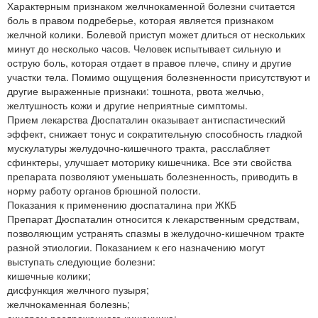
Характерным признаком желчнокаменной болезни считается
боль в правом подреберье, которая является признаком
желчной колики. Болевой приступ может длиться от нескольких
минут до несколько часов. Человек испытывает сильную и
острую боль, которая отдает в правое плече, спину и другие
участки тела. Помимо ощущения болезненности присутствуют и
другие выраженные признаки: тошнота, рвота желчью,
желтушность кожи и другие неприятные симптомы.
Прием лекарства Дюспаталин оказывает антиспастический
эффект, снижает тонус и сократительную способность гладкой
мускулатуры желудочно-кишечного тракта, расслабляет
сфинктеры, улучшает моторику кишечника. Все эти свойства
препарата позволяют уменьшать болезненность, приводить в
норму работу органов брюшной полости.
Показания к применению дюспаталина при ЖКБ
Препарат Дюспаталин относится к лекарственным средствам,
позволяющим устранять спазмы в желудочно-кишечном тракте
разной этиологии. Показанием к его назначению могут
выступать следующие болезни:
кишечные колики;
дисфункция желчного пузыря;
желчнокаменная болезнь;