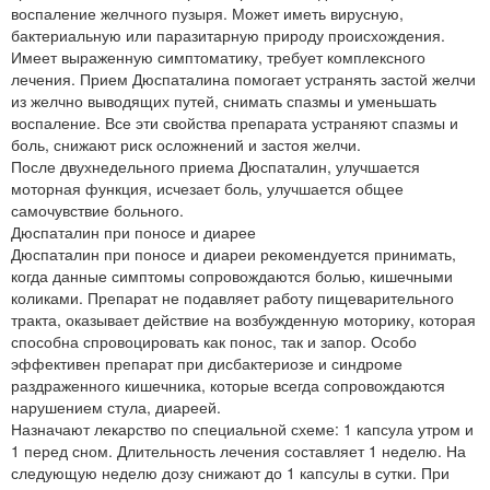
воспаление желчного пузыря. Может иметь вирусную,
бактериальную или паразитарную природу происхождения.
Имеет выраженную симптоматику, требует комплексного
лечения. Прием Дюспаталина помогает устранять застой желчи
из желчно выводящих путей, снимать спазмы и уменьшать
воспаление. Все эти свойства препарата устраняют спазмы и
боль, снижают риск осложнений и застоя желчи.
После двухнедельного приема Дюспаталин, улучшается
моторная функция, исчезает боль, улучшается общее
самочувствие больного.
Дюспаталин при поносе и диарее
Дюспаталин при поносе и диареи рекомендуется принимать,
когда данные симптомы сопровождаются болью, кишечными
коликами. Препарат не подавляет работу пищеварительного
тракта, оказывает действие на возбужденную моторику, которая
способна спровоцировать как понос, так и запор. Особо
эффективен препарат при дисбактериозе и синдроме
раздраженного кишечника, которые всегда сопровождаются
нарушением стула, диареей.
Назначают лекарство по специальной схеме: 1 капсула утром и
1 перед сном. Длительность лечения составляет 1 неделю. На
следующую неделю дозу снижают до 1 капсулы в сутки. При