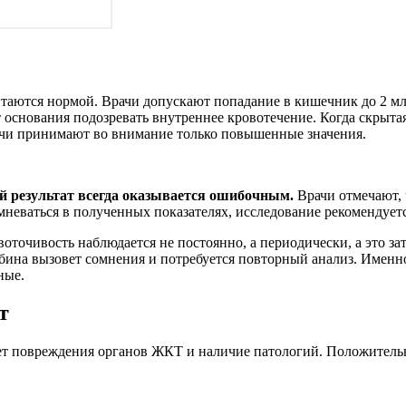
читаются нормой. Врачи допускают попадание в кишечник до 2 м
 основания подозревать внутреннее кровотечение. Когда скрытая
рачи принимают во внимание только повышенные значения.
й результат всегда оказывается ошибочным.
Врачи отмечают, 
мневаться в полученных показателях, исследование рекомендуетс
воточивость наблюдается не постоянно, а периодически, а это з
обина вызовет сомнения и потребуется повторный анализ. Именн
ные.
т
ет повреждения органов ЖКТ и наличие патологий. Положитель