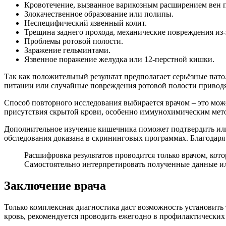
Кровотечение, вызванное варикозным расширением вен 
Злокачественное образование или полипы.
Неспецифический язвенный колит.
Трещина заднего прохода, механические повреждения из-
Проблемы ротовой полости.
Заражение гельминтами.
Язвенное поражение желудка или 12-перстной кишки.
Так как положительный результат предполагает серьёзные пат
питании или случайные повреждения ротовой полости приводя
Способ повторного исследования выбирается врачом – это мо
присутствия скрытой крови, особенно иммунохимическим мето
Дополнительное изучение кишечника поможет подтвердить или
обследования доказана в скрининговых программах. Благодаря 
Расшифровка результатов проводится только врачом, кот
Самостоятельно интерпретировать полученные данные ил
Заключение врача
Только комплексная диагностика даст возможность установить
кровь, рекомендуется проводить ежегодно в профилактических 