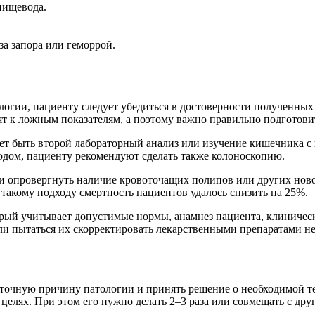
пищевода.
за запора или геморрой.
ологии, пациенту следует убедиться в достоверности полученны
т к ложным показателям, а поэтому важно правильно подготови
жет быть второй лабораторный анализ или изучение кишечника 
дом, пациенту рекомендуют сделать также колоноскопию.
 опровергнуть наличие кровоточащих полипов или других ново
такому подходу смертность пациентов удалось снизить на 25%.
орый учитывает допустимые нормы, анамнез пациента, клиническ
и пытаться их скорректировать лекарственными препаратами не
 точную причину патологии и принять решение о необходимой те
целях. При этом его нужно делать 2–3 раза или совмещать с др