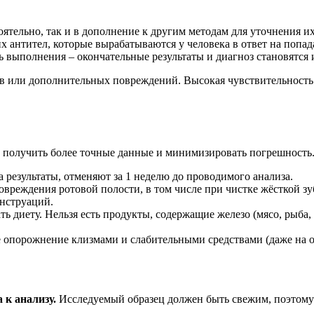
оятельно, так и в дополнение к другим методам для уточнения и
 антител, которые вырабатываются у человека в ответ на попад
 выполнения – окончательные результаты и диагноз становятся и
в или дополнительных повреждений. Высокая чувствительность 
получить более точные данные и минимизировать погрешность
 результаты, отменяют за 1 неделю до проводимого анализа.
овреждения ротовой полости, в том числе при чистке жёсткой з
нструаций.
ть диету. Нельзя есть продукты, содержащие железо (мясо, рыб
е опорожнение клизмами и слабительными средствами (даже на о
 к анализу.
Исследуемый образец должен быть свежим, поэтому