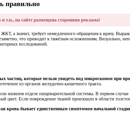
вь правильно
в и т.п., на сайте размещена сторонняя реклама!
ЖКТ, а значит, требует немедленного обращения к врачу. Выраж
 незаметно, что приводит к тяжёлым осложнениям. Визуально, н
раторных исследований.
ых частиц, которые нельзя увидеть под микроскопом при пр
отечение из органов желудочно-кишечного тракта.
 или нижнем отделе пищеварительной системы. В первом случае
вый цвет. Если повреждение тканей произошло в области толст
ая кровь бывает единственным симптомом начальной стади