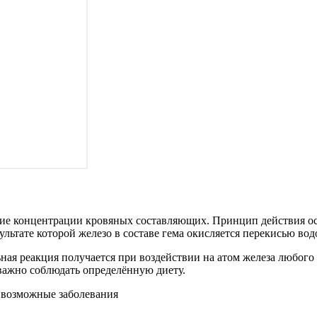
зкие концентрации кровяных составляющих. Принцип действия о
льтате которой железо в составе гема окисляется перекисью вод
ьная реакция получается при воздействии на атом железа любого
важно соблюдать определённую диету.
е возможные заболевания