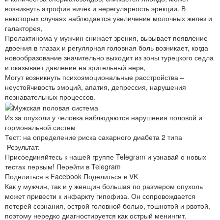
возникнуть атрофия яичек и нерегулярность эрекции. В
некоторых случаях наблюдается увеличение молочных желез и
галакторея,
Пролактинома у мужчин снижает зрения, вызывает появление
двоения в глазах и регулярная головная боль возникает, когда
новообразование значительно выходит из зоны турецкого седла
и оказывает давление на зрительный нерв,
Могут возникнуть психоэмоциональные расстройства –
неустойчивость эмоций, апатия, депрессия, нарушения
познавательных процессов.
Из за опухоли у человка наблюдаются нарушения половой и
гормональной систем
Тест: на определение риска сахарного диабета 2 типа
Результат:
Присоединяйтесь к нашей группе Telegram и узнавай о новых
тестах первым! Перейти в Telegram
Поделиться в Facebook Поделиться в VK
Как у мужчин, так и у женщин большая по размером опухоль
может привести к инфаркту гипофиза. Он сопровождается
потерей сознания, острой головной болью, тошнотой и рвотой,
поэтому нередко диагностируется как острый менингит.