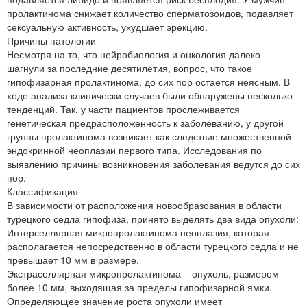
пролактинома снижает количество сперматозоидов, подавляет
сексуальную активность, ухудшает эрекцию.
Причины патологии
Несмотря на то, что нейробиология и онкология далеко
шагнули за последние десятилетия, вопрос, что такое
гипофизарная пролактинома, до сих пор остается неясным. В
ходе анализа клинически случаев были обнаружены несколько
тенденций. Так, у части пациентов прослеживается
генетическая предрасположенность к заболеванию, у другой
группы пролактинома возникает как следствие множественной
эндокринной неоплазии первого типа. Исследования по
выявлению причины возникновения заболевания ведутся до сих
пор.
Классификация
В зависимости от расположения новообразования в области
турецкого седла гипофиза, принято выделять два вида опухоли:
Интерселлярная микропролактинома неоплазия, которая
располагается непосредственно в области турецкого седла и не
превышает 10 мм в размере.
Экстраселлярная микропролактинома – опухоль, размером
более 10 мм, выходящая за пределы гипофизарной ямки.
Определяющее значение роста опухоли имеет