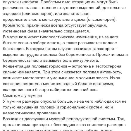
опухоли гипофиза. Проблемы с менструациями могут быть
различного плана – полное отсутствие выделений, длительные
задержки (олигоменорея), или значительная
продолжительность менструального цикла (опсоменорея).
Кроме того, практически всегда отсутствует овуляция,
лютеиновая фаза значительно сокращается.
В матке возникают гипопластические изменения, из-за чего
бывает сложно забеременеть, а также развивается полное
бесплодие. В каждом пятом случае возникает галакторея –
выделение грудного молока без беременности. Пролактинома и
беременность часто вызывает боль внизу живота.
Концентрация половых гормонов – эстрогена и тестостерона
сильно изменяется. При этом снижается половая активность,
возникает мастопатия и уменьшение молочных желез. Из-за
снижения эстрогена меняется водный баланс организма,
вследствие чего быстро набирается лишний вес.
Симптомы у мужчин
У мужчин размеры опухоли больше, из-за чего наблюдаются не
только нарушения половой и гормональной систем, но и
неврологические проявления.
Возникают дисфункции мужской репродуктивной системы. Так,
пролактинома приводит к бесплодию из-за снижения размеров
и количества сперматозоидов, снижается либидо, может