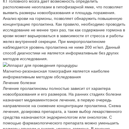
КТ головного мозга дает возможность определить
расположение неоплазии в гипофизарной ямке, что позволяет
выявить размеры новообразования и площадь поражения.
Анализ крови на гормоны, позволяет обнаружить повышенную
концентрацию пролактина. Как правило, необходимо проводить
исследование не менее трех раз, так как содержание гормона в
крови может варьироваться в зависимости от стресса и работы
желез внутренней секреции. При микропролактиноме
наблюдается уровень пролактина не ниже 200 нг/мл. Данный
способ диагностики не является информативным без других
методов исследования.
Магнитно-резонансная томография является наиболее
информативным методом обследования
Лечение болезни
Лечение пролактиномы полностью зависит от характера
новообразования и его размеров. На ранних стадиях болезни
назначают медикаментозное лечение, в первую очередь
направленное на снижение концентрации пролактина. Схема
лечения, дозировка препарата, а также выбор лекарственного
средства назначаются эндокринологом или онкологом. С
помощью фармакологического препарата можно уменьшить
размеры опухоли и снизить уровень гормона. В течение