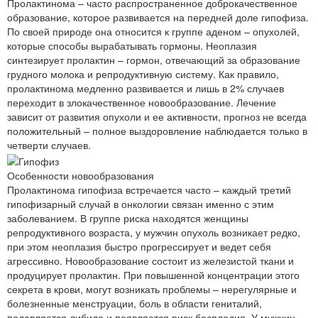
Пролактинома – часто распространенное доброкачественное
образование, которое развивается на передней доле гипофиза.
По своей природе она относится к группе аденом – опухолей,
которые способы вырабатывать гормоны. Неоплазия
синтезирует пролактин – гормон, отвечающий за образование
грудного молока и репродуктивную систему. Как правило,
пролактинома медленно развивается и лишь в 2% случаев
переходит в злокачественное новообразование. Лечение
зависит от развития опухоли и ее активности, прогноз не всегда
положительный – полное выздоровление наблюдается только в
четверти случаев.
Особенности новообразования
Пролактинома гипофиза встречается часто – каждый третий
гипофизарный случай в онкологии связан именно с этим
заболеванием. В группе риска находятся женщины
репродуктивного возраста, у мужчин опухоль возникает редко,
при этом неоплазия быстро прогрессирует и ведет себя
агрессивно. Новообразование состоит из железистой ткани и
продуцирует пролактин. При повышенной концентрации этого
секрета в крови, могут возникать проблемы – нерегулярные и
болезненные менструации, боль в области гениталий,
подавляется либидо и появляется риск бесплодия. У мужчин