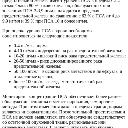
предстательной железы имеют уровень ПСА в пределах 2-4
нг/мл. Около 80 % раковых очагов, обнаруженных при
значениях ПСА 2-3,9 нг/мл, находятся в пределах
предстательной железы по сравнению с 62 % с ПСА от 4 до
9,9 нг/мл и 39 % при ПСА 10 и более нг/мл.
При оценке уровня ПСА в крови необходимо
ориентироваться на следующие показатели:
0-4 нг/мл - норма;
4-10 нг/мл - подозрение на рак предстательной железы;
10-20 нг/мл - высокий риск рака предстательной железы;
20-50 нг/мл - риск диссеминированного рака
предстательной железы;
50-100 нг/мл - высокий риск метастазов в лимфоузлы и
отдаленные органы;
более 100 нг/мл - всегда метастатический рак
предстательной железы.
Мониторинг концентрации ПСА обеспечивает более раннее
обнаружение рецидива и метастазирования, чем прочие
методы. При этом изменения даже в пределах границ нормы
являются информативными. После тотальной простатэктомии
ПСА не должен выявляться, его обнаружение свидетельствует
об остаточной опухолевой ткани, региональных или
отдаленных метастазах. Следует учитывать, что уровень