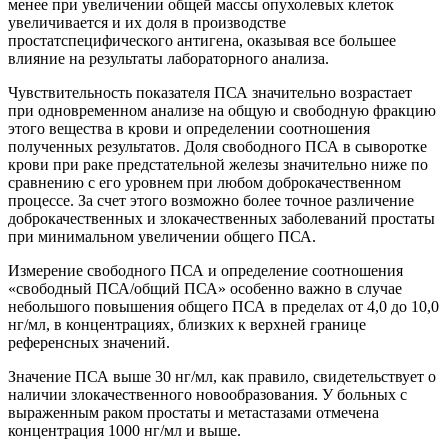
менее при увеличении общей массы опухолевых клеток
увеличивается и их доля в производстве
простатспецифического антигена, оказывая все большее
влияние на результаты лабораторного анализа.
Чувствительность показателя ПСА значительно возрастает
при одновременном анализе на общую и свободную фракцию
этого вещества в крови и определении соотношения
полученных результатов. Доля свободного ПСА в сыворотке
крови при раке предстательной железы значительно ниже по
сравнению с его уровнем при любом доброкачественном
процессе. За счет этого возможно более точное различение
доброкачественных и злокачественных заболеваний простаты
при минимальном увеличении общего ПСА.
Измерение свободного ПСА и определение соотношения
«свободный ПСА/общий ПСА» особенно важно в случае
небольшого повышения общего ПСА в пределах от 4,0 до 10,0
нг/мл, в концентрациях, близких к верхней границе
референсных значений.
Значение ПСА выше 30 нг/мл, как правило, свидетельствует о
наличии злокачественного новообразования. У больных с
выраженным раком простаты и метастазами отмечена
концентрация 1000 нг/мл и выше.