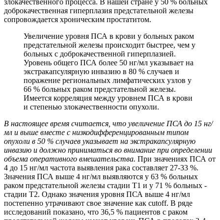
злокачественного процесса. В нашей стране у 50 % больных
доброкачественная гиперплазия предстательной железы
сопровождается хроническим простатитом.
Увеличение уровня ПСА в крови у больных раком
предстательной железы происходит быстрее, чем у
больных с доброкачественной гиперплазией.
Уровень общего ПСА более 50 нг/мл указывает на
экстракапсулярную инвазию в 80 % случаев и
поражение региональных лимфатических узлов у
66 % больных раком предстательной железы.
Имеется корреляция между уровнем ПСА в крови
и степенью злокачественности опухоли.
В настоящее время считается, что увеличение ПСА до 15 нг/
мл и выше вместе с низкодифференцированным типом
опухоли в 50 % случаев указывает на экстракапсулярную
инвазию и должно приниматься во внимание при определении
объема оперативного вмешательства.
При значениях ПСА от
4 до 15 нг/мл частота выявления рака составляет 27-33 %.
Значения ПСА выше 4 нг/мл выявляются у 63 % больных
раком предстательной железы стадии Т1 и у 71 % больных -
стадии Т2. Однако значения уровня ПСА выше 4 нг/мл
постепенно утрачивают свое значение как сutoff. В ряде
исследований показано, что 36,5 % пациентов с раком