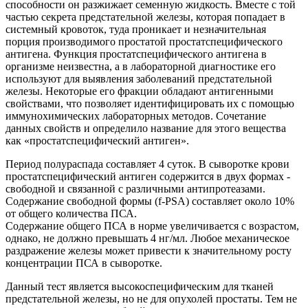
способности он разжижает семенную жидкость. Вместе с той
частью секрета предстательной железы, которая попадает в
системный кровоток, туда проникает и незначительная
порция производимого простатой простатспецифического
антигена. Функция простатспецифического антигена в
организме неизвестна, а в лабораторной диагностике его
используют для выявления заболеваний предстательной
железы. Некоторые его фракции обладают антигенными
свойствами, что позволяет идентифицировать их с помощью
иммунохимических лабораторных методов. Сочетание
данных свойств и определило название для этого вещества
как «простатспецифический антиген».
Период полураспада составляет 4 суток. В сыворотке крови
простатспецифический антиген содержится в двух формах -
свободной и связанной с различными антипротеазами.
Содержание свободной формы (f-PSA) составляет около 10%
от общего количества ПСА.
Содержание общего ПСА в норме увеличивается с возрастом,
однако, не должно превышать 4 нг/мл. Любое механическое
раздражение железы может привести к значительному росту
концентрации ПСА в сыворотке.
Данный тест является высокоспецифическим для тканей
предстательной железы, но не для опухолей простаты. Тем не