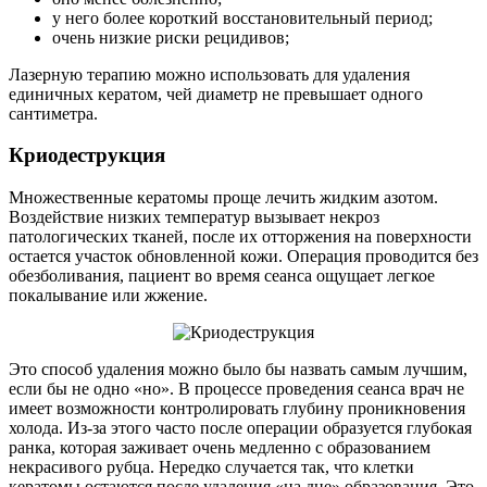
у него более короткий восстановительный период;
очень низкие риски рецидивов;
Лазерную терапию можно использовать для удаления
единичных кератом, чей диаметр не превышает одного
сантиметра.
Криодеструкция
Множественные кератомы проще лечить жидким азотом.
Воздействие низких температур вызывает некроз
патологических тканей, после их отторжения на поверхности
остается участок обновленной кожи. Операция проводится без
обезболивания, пациент во время сеанса ощущает легкое
покалывание или жжение.
Это способ удаления можно было бы назвать самым лучшим,
если бы не одно «но». В процессе проведения сеанса врач не
имеет возможности контролировать глубину проникновения
холода. Из-за этого часто после операции образуется глубокая
ранка, которая заживает очень медленно с образованием
некрасивого рубца. Нередко случается так, что клетки
кератомы остаются после удаления «на дне» образования. Это