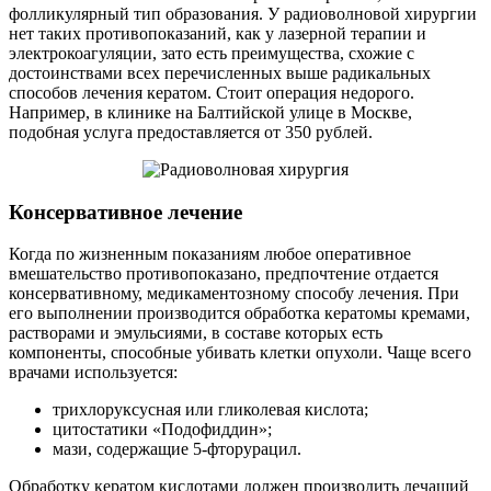
фолликулярный тип образования. У радиоволновой хирургии
нет таких противопоказаний, как у лазерной терапии и
электрокоагуляции, зато есть преимущества, схожие с
достоинствами всех перечисленных выше радикальных
способов лечения кератом. Стоит операция недорого.
Например, в клинике на Балтийской улице в Москве,
подобная услуга предоставляется от 350 рублей.
Консервативное лечение
Когда по жизненным показаниям любое оперативное
вмешательство противопоказано, предпочтение отдается
консервативному, медикаментозному способу лечения. При
его выполнении производится обработка кератомы кремами,
растворами и эмульсиями, в составе которых есть
компоненты, способные убивать клетки опухоли. Чаще всего
врачами используется:
трихлоруксусная или гликолевая кислота;
цитостатики «Подофиддин»;
мази, содержащие 5-фторурацил.
Обработку кератом кислотами должен производить лечащий