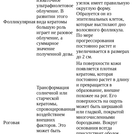
избыточное
узелок имеет правильную
ультрафиолетовое
округлую форму.
облучение. В
Образуется он из
развитии этого
эпителиальных клеток,
Фолликулярная
вида кератомы
которые выстилают дно
большую роль
волосяного фолликула.
играет не разовое
По мере
облучение, а
прогрессирования
суммарное
постоянно растет и
значение
увеличивается в размерах
полученной дозы.
до 2 см.
На поверхности кожи
появляется плотная
кератома, которая
постоянно растет в длину
и превращается в
Трансформация
образование, внешне
солнечной или
похожее на рог. Его
старческой
поверхность на ощупь
кератомы,
может быть шершавой
спровоцированная
или гладкой, покрытой
воздействием
многочисленными
внешних
Роговая
бороздками. Вокруг
факторов. Это
основания всегда
может быть
присутствует ободок