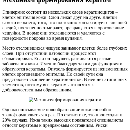
Эпидермис состоит из нескольких слоев кератиноцитов –
клеток эпителия кожи. Слои лежат друг на друге. Клетки
самого верхнего, того, что постоянно контактирует с внешней
средой, постепенно отмирают, превращаются в ороговевшие
чешуйки. В норме они отслаиваются и удаляются с
поверхности покрова во время купания.
Место отслоившихся чешуек занимают клетки более глубоких
слоев. При отсутствии патологии процесс этот
сбалансирован. Если он нарушен, развиваются разные
заболевания кожи. Именно благодаря таким дисфункциям и
образуются кератомы. Опухоль формируется из неизмененных
клеток ороговевшего эпителия. По своей сути она
представляет скопление кератиноцитов. В ней нет атипичных
элементов, поэтому все кератомы относятся к
доброкачественным образованиям.
Однако описываемое новообразование кожи способно
трансформироваться в рак. По статистике, это происходит в
20% случаях. Из-за таких высоких показателей специалисты
относят кератомы к предраковым состояниям. Риски