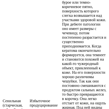
бурое или темно-
коричневое пятно,
поверхность которого
слегка возвышается над
участками здоровой кожи.
При дебюте патологии
оно имеет размеры с
чечевицу, потом
постепенно разрастается и
существенно
приподнимается. Когда
кератома окончательно
формируется, она темнеет
и становится похожей на
какой-то чужеродный
объект, приклеенный к
коже. На его поверхности
хорошо различимы
чешуйки. Так как они
постоянно смешиваются с
продуктом сальных желез,
то быстро превращаются
в корочку. Она легко
Сенильная
Избыточное
отстает от кожи, на ощупь
(старческая,
продуцирование
жирная. Под ней видны