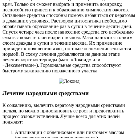
врач. Только он сможет выбрать и применить дозировку,
неспособную привести к образованию химических ожогов.
Остальные средства способны помочь избавиться от кератомы
в домашних условиях. Раствором цитостатика необходимо
обрабатывать образование раз в сутки в течение десяти дней.
Спустя четыре часа после нанесение средства его необходимо
смыть с кожи теплой водой с мылом. Мази наносятся тонким
слоем дважды в сутки в течение месяца. Их применение
приводит к появлению язвы, но такое осложнение считается
нормой. В схему лечения добавляются на данном этапе
лечения кортикостероиды (мазь «Локоид» или
«Дексаметазон»). Гормональные средства способствуют
быстрому заживлению пораженного участка.
Лечение народными средствами
К сожалению, вылечить кератому народными средствами
нельзя, но можно приостановить ее рост и предотвратить
процесс озлокачествления. Лучше всего для этих целей
подходят:
Аппликации с облепиховым или пихтовым маслом
(предварительно его нужно прокалить).