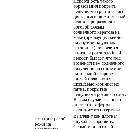
Поверхность такого
образования покрыта
чешуйками грязно-серого
цвета, имеющими желтый
отлив. При развитии
роговой формы
солнечного кератоза на
коже (преимущественно
на лбу или на ушных
раковинах) появляется
плотный рогоподобный
вырост. Бывает, что под
воздействием солнечного
облучения на спине или
на тыльной стороне
кистей появляются
шершавые коричневые
пятна, покрытые
чешуйками рогового слоя.
В этом случае развивается
пигментная форма
актинического кератоза.
Выглядит как плотная
Реакция зрелой
опухоль с горошину.
кожи на
Серый или розовый