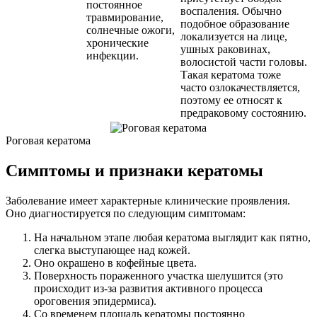
постоянное
воспаления. Обычно
травмирование,
подобное образование
солнечные ожоги,
локализуется на лице,
хронические
ушных раковинах,
инфекции.
волосистой части головы.
Такая кератома тоже
часто озлокачествляется,
поэтому ее относят к
предраковому состоянию.
Роговая кератома
Симптомы и признаки кератомы
Заболевание имеет характерные клинические проявления.
Оно диагностируется по следующим симптомам:
На начальном этапе любая кератома выглядит как пятно,
слегка выступающее над кожей.
Оно окрашено в кофейные цвета.
Поверхность пораженного участка шелушится (это
происходит из-за развития активного процесса
ороговения эпидермиса).
Со временем площадь кератомы постоянно