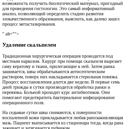
возможность получить биологический материал, пригодный
для проведения гистологии. Это самый информативный
анализ, позволяющий определить стадию развития
злокачественного образования, выяснить, как далеко зашел
процесс метастазирования.
" alt="">
Удаление скальпелем
Традиционная хирургическая операция проводится под
местным наркозом. Хирург при помощи скальпеля вырезает
саму кератому и ткани, прилегающие к ней. Затем ранка
зашивается, швы обрабатываются антисептическим
раствором, поверх них накладывается стерильная повязка.
Процесс восстановления длится две недели. В первые семь
дней трижды в сутки производится обработка ранки и
перевязка. Больной проходит курс антибиотиков. Они
помогают предотвратить бактериальное инфицирование
операционного поля.
На седьмые сутки швы снимаются, к поверхности
воспаленной кожи прикладывается любая ранозаживляющая
мазь. Пациент выписывается из стационара тогда, когда рана
заживает и затягивается рубчиком.