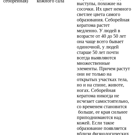
себорейная)
кожного сала
выступы, похожие на
сосочки. Их цвет немного
светлее цвета самого
образования. Себорейная
кератома растет
медленно. У людей в
возрасте от 40 до 50 лет
она чаще всего бывает
одиночной, у людей
старше 50 лет почти
всегда выявляются
множественные
элементы. Причем растут
они не только на
открытых участках тела,
но и на спине, животе,
ногах. Себорейная
кератома никогда не
исчезает самостоятельно,
со временем становится
больше, ее края сильнее
приподнимаются над
кожей. Если такое
образование появляется
вблизи физиологических