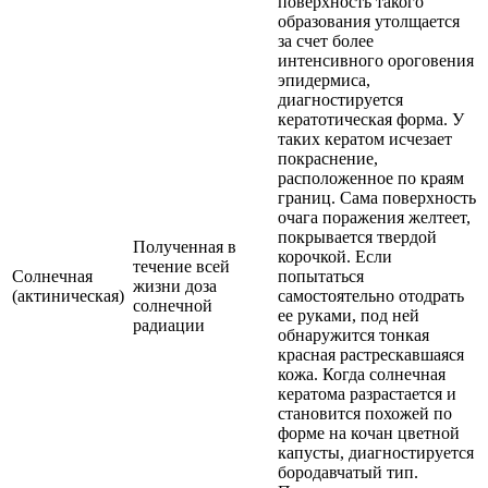
поверхность такого
образования утолщается
за счет более
интенсивного ороговения
эпидермиса,
диагностируется
кератотическая форма. У
таких кератом исчезает
покраснение,
расположенное по краям
границ. Сама поверхность
очага поражения желтеет,
покрывается твердой
Полученная в
корочкой. Если
течение всей
Солнечная
попытаться
жизни доза
(актиническая)
самостоятельно отодрать
солнечной
ее руками, под ней
радиации
обнаружится тонкая
красная растрескавшаяся
кожа. Когда солнечная
кератома разрастается и
становится похожей по
форме на кочан цветной
капусты, диагностируется
бородавчатый тип.