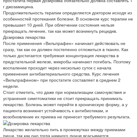
простатита первая дозировка обязательно должна составлять 1
г джозамицина.
Продолжительность терапии определяется доктором исходя из
особенностей протекания болезни. В основном курс терапии не
превышает 10 дней. При облегчении состояния нельзя
прекращать лечение, так как может возникнуть рецидив.
Дозировка лекарства
После применения «Вильпрафен» начинает действовать не
сразу, так как он должен постепенно отложиться в тканях. Как
только достигается требуемая концентрация лекарства в
предстательной железе, микробы начинают погибать. Поэтому
воспаление проходит через несколько суток с начала
применения антибактериального средства. Курс лечения
«Вильпрафеном» при простатите составляет в среднем 2
недели.
Стоит отметить, что даже при нормализации самочувствия и
устранения симптоматики не стоит прекращать принимать
лекарство. Болезнь может перейти в хроническую форму, а у
пациента возникнет устойчивость к антибиотикам, и
возобновление их приема не принесет требуемого результата.
Лекарство желательно пить в промежутках между приемами
пищи, так как оно тогда намного лучше всасывается