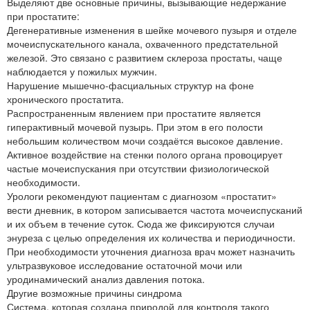
Выделяют две основные причины, вызывающие недержание
при простатите:
Дегенеративные изменения в шейке мочевого пузыря и отделе
мочеиспускательного канала, охваченного предстательной
железой. Это связано с развитием склероза простаты, чаще
наблюдается у пожилых мужчин.
Нарушение мышечно-фасциальных структур на фоне
хронического простатита.
Распространенным явлением при простатите является
гиперактивный мочевой пузырь. При этом в его полости
небольшим количеством мочи создаётся высокое давление.
Активное воздействие на стенки полого органа провоцирует
частые мочеиспускания при отсутствии физиологической
необходимости.
Урологи рекомендуют пациентам с диагнозом «простатит»
вести дневник, в котором записывается частота мочеиспусканий
и их объем в течение суток. Сюда же фиксируются случаи
энуреза с целью определения их количества и периодичности.
При необходимости уточнения диагноза врач может назначить
ультразвуковое исследование остаточной мочи или
уродинамический анализ давления потока.
Другие возможные причины синдрома
Система, которая создана природой для контроля такого