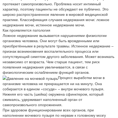
протекает самопроизвольно. Проблема носит интимный
характер, поэтому пациенты не обсуждают ее публично. Это
широко распространенное явление в мировой медицинской
практике. Классификация случаев недержания мочи: ложное
недержание мочи, истинное недержание мочи.
Как проявляется патология
Ложное недержание вызывается нарушениями физиологии
организма человека. Они могут быть врожденными или
приобретёнными в результате травмы. Истинное недержание –
признак возникновения воспалительного процесса или
сопутствующий симптом другого заболевания. Может возникать
независимо от возраста. Чем старше пациент, тем риск
появления недержания увеличивается, в связи с
физиологическим ослаблением функций органов.
Процесс выработки мочи в
организме человека не прекращается ни на минуту. Она
собирается в едином «сосуде» – внутри мочевого пузыря.
Нижняя его часть (шейка) окружена сфинктером, который
сжимаясь, удерживает наполненный орган от
самопроизвольного опорожнения.
При здоровом функционировании всех органов, при
наполнении мочевого пузыря по нервам к головному мозгу