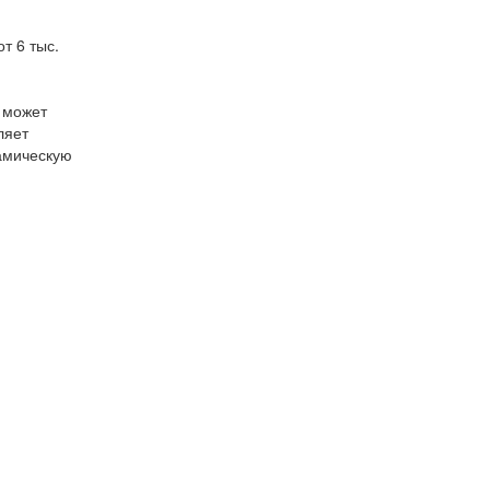
т 6 тыс.
м может
ляет
амическую