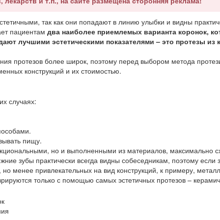
, лекарств и т.п., на сайте размещена сторонняя реклама!
стетичными, так как они попадают в линию улыбки и видны практич
ает пациентам
два наиболее приемлемых варианта коронок, к
адают лучшими эстетическими показателями – это протезы из 
ения протезов более широк, поэтому перед выбором метода проте
енных конструкций и их стоимостью.
их случаях:
пособами.
вывать пищу.
нкциональными, но и выполненными из материалов, максимально с
жние зубы практически всегда видны собеседникам, поэтому если 
но менее привлекательных на вид конструкций, к примеру, металл
врируются только с помощью самых эстетичных протезов – керамич
ния