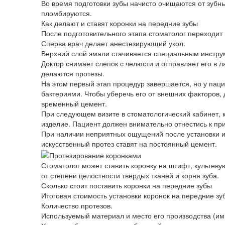
Во время подготовки зубы начисто очищаются от зубны
пломбируются.
Как делают и ставят коронки на передние зубы
После подготовительного этапа стоматолог переходит
Сперва врач делает анестезирующий укол.
Верхний слой эмали стачивается специальным инстру
Доктор снимает слепок с челюсти и отправляет его в 
делаются протезы.
На этом первый этап процедур завершается, но у пац
бактериями. Чтобы уберечь его от внешних факторов, 
временный цемент.
При следующем визите в стоматологический кабинет, 
изделие. Пациент должен внимательно отнестись к пр
При наличии неприятных ощущений после установки из
искусственный протез ставят на постоянный цемент.
Стоматолог может ставить коронку на штифт, культев
от степени целостности твердых тканей и корня зуба.
Сколько стоит поставить коронки на передние зубы
Итоговая стоимость установки коронок на передние зуб
Количество протезов.
Используемый материал и место его производства (им