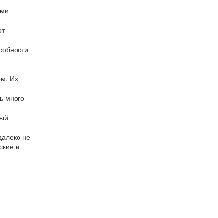
ями
от
особности
ом. Их
ь много
рый
далеко не
ские и