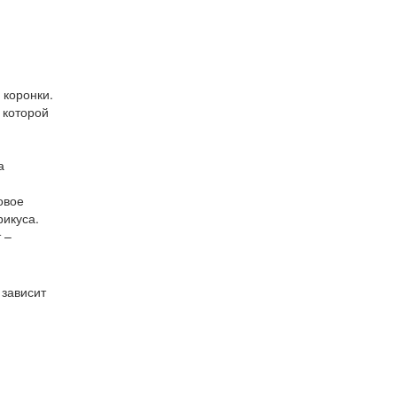
 коронки.
 которой
а
овое
рикуса.
 –
 зависит