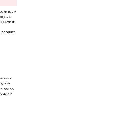
ески всем
оторые
керамики
зирования
хожих с
задние
ических,
еских и