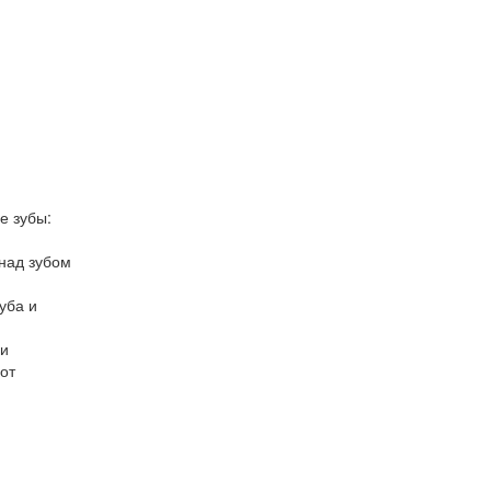
е зубы:
над зубом
уба и
ри
от