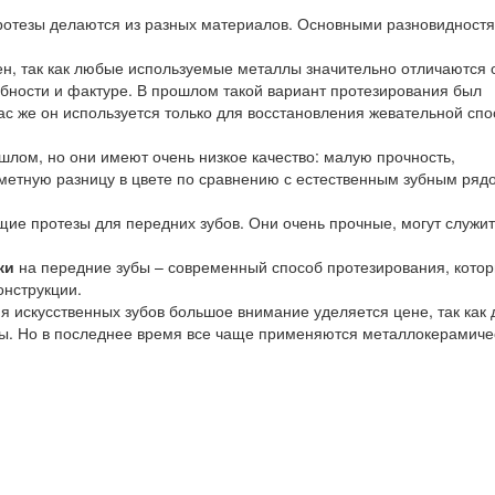
ротезы делаются из разных материалов. Основными разновидност
ен, так как любые используемые металлы значительно отличаются 
бности и фактуре. В прошлом такой вариант протезирования был
ас же он используется только для восстановления жевательной сп
лом, но они имеют очень низкое качество: малую прочность,
метную разницу в цвете по сравнению с естественным зубным ряд
ие протезы для передних зубов. Они очень прочные, могут служит
ки
на передние зубы – современный способ протезирования, кото
онструкции.
я искусственных зубов большое внимание уделяется цене, так как 
ы. Но в последнее время все чаще применяются металлокерамиче