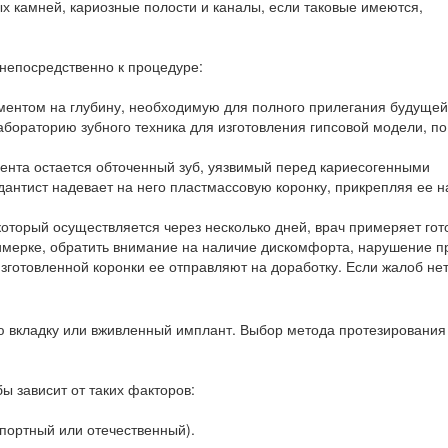
х камней, кариозные полости и каналы, если таковые имеются,
 непосредственно к процедуре:
ментом на глубину, необходимую для полного прилегания будущей
лабораторию зубного техника для изготовления гипсовой модели, по
иента остается обточенный зуб, уязвимый перед кариесогенными
дантист надевает на него пластмассовую коронку, прикрепляя ее н
который осуществляется через несколько дней, врач примеряет гот
имерке, обратить внимание на наличие дискомфорта, нарушение п
готовленной коронки ее отправляют на доработку. Если жалоб нет
ую вкладку или вживленный имплант. Выбор метода протезирования
ы зависит от таких факторов:
портный или отечественный).