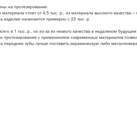
ены на протезирование:
атериала стоит от 4,5 тыс. р., из материала высокого качества – о
на изделие начинается примерно с 23 тыс. р.
го в 1 тыс. р., но из-за их низкого качества в недалеком будуще
ое протезирование с применением современных материалов позво
 на передние зубы лучше поставить керамическую либо металлокер