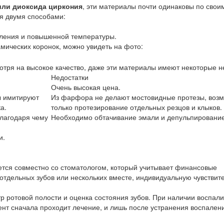
или диоксида циркония
, эти материалы почти одинаковы по свои
я двумя способами:
вления и повышенной температуры.
амических коронок, можно увидеть на фото:
отря на высокое качество, даже эти материалы имеют некоторые н
Недостатки
Очень высокая цена.
ы имитируют
Из фарфора не делают мостовидные протезы, воз
а.
только протезирование отдельных резцов и клыков.
благодаря чему
Необходимо обтачивание эмали и депульпирование
и.
ется совместно со стоматологом, который учитывает финансовые
отдельных зубов или нескольких вместе, индивидуальную чувствите
 ротовой полости и оценка состояния зубов. При наличии воспал
ент сначала проходит лечение, и лишь после устранения воспален