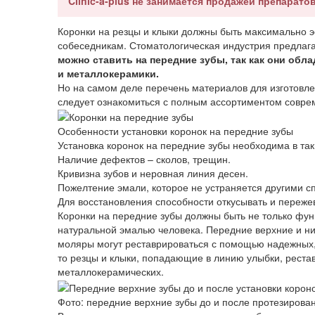
Clinic-a-plus не занимается продажей препаратов
Коронки на резцы и клыки должны быть максимально э
собеседникам. Стоматологическая индустрия предлаг
можно ставить на передние зубы, так как они обл
и металлокерамики.
Но на самом деле перечень материалов для изготовл
следует ознакомиться с полным ассортиментом соврем
Особенности установки коронок на передние зубы
Установка коронок на передние зубы необходима в так
Наличие дефектов – сколов, трещин.
Кривизна зубов и неровная линия десен.
Пожелтение эмали, которое не устраняется другими с
Для восстановления способности откусывать и переже
Коронки на передние зубы должны быть не только фу
натуральной эмалью человека. Передние верхние и ни
моляры могут реставрироваться с помощью надежных, 
то резцы и клыки, попадающие в линию улыбки, реста
металлокерамических.
Фото: передние верхние зубы до и после протезирова