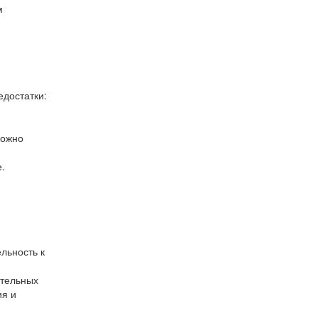
м
едостатки:
можно
.
льность к
ительных
ия и