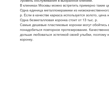
Уровень обслуживания в выбранной клинике.
В клиниках Москвы можно встретить примерно такие ц
Одна единица металлокерамики из низкокачественного м
р. Если в качестве каркаса используется золото, цена 
Одна безметалловая коронка стоит от 13 тыс. р.
Самые дешевые пластиковые коронки могут обойтись все
понадобиться повторное протезирование. Качественн
дольше любоваться эстетикой своей улыбки, поэтому
коронку.