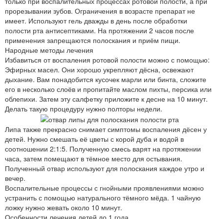
только при воспалительных процессах ротовой полости, а при
прорезывании зубов. Ограничения в возрасте препарат не
имеет. Используют гель дважды в день после обработки
полости рта антисептиками. На протяжении 2 часов после
применения запрещаются полоскания и приём пищи.
Народные методы лечения
Избавиться от воспаления ротовой полости можно с помощью:
Эфирных масел. Они хорошо укрепляют дёсна, освежают
дыхание. Вам понадобится кусочек марли или бинта, сложите
его в несколько слоёв и пропитайте маслом пихты, персика или
облепихи. Затем эту салфетку приложите к десне на 10 минут.
Делать такую процедуру нужно полторы недели.
Липа также прекрасно снимает симптомы воспаления дёсен у
детей. Нужно смешать её цветы с корой дуба и водой в
соотношении 2:1:5. Полученную смесь варят на протяжении
часа, затем помещают в тёмное место для остывания.
Полученный отвар используют для полоскания каждое утро и
вечер.
Воспалительные процессы с гнойными проявлениями можно
устранить с помощью натурального тёмного мёда. 1 чайную
ложку нужно жевать около 10 минут.
Особенности лечения детей до 1 года