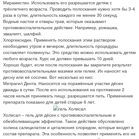
Мирамистин. Использовать его разрешается детям с
трёхлетнего возраста. Проводить полоскания нужно хотя бы 3-4
раза в сутки, длительность каждого не менее 30 секунд.
Водные настои и отвары трав, которые оказывают
противовоспалительное действие. Например, ромашка,
эвкалипт, шалфей.
Хлоргексидин. Применять полоскания этим раствором
необходимо утром и вечером, длительность процедуры
составляет полминуты. Это средство можно использовать детям
любого возраста. Курс не должен превышать 10 дней.
Хорошо будет, если после полоскания вы закрепите результат
противовоспалительными мазями или гелем. Их наносят на
десну или её сосочки. Вот несколько из них:
Метрагил Дента. Наносится на поражённые участки дёсен
дважды в сутки. После его использования на протяжении 2
часов нельзя принимать пищу, разрешается пить. Применение
препарата показано для детей старше 6 лет.
Холисал – гель для дёсен с противовоспалительным и
обезболивающим эффектом. Такое действие обусловлено
холина салицилатом и цеталкония хлоридом, которые входят в
состав препарата. Эта особенность позволяет применять его не