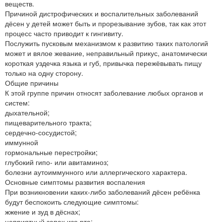
веществ.
Причиной дистрофических и воспалительных заболеваний
дёсен у детей может быть и прорезывание зубов, так как этот
процесс часто приводит к гингивиту.
Послужить пусковым механизмом к развитию таких патологий
может и вялое жевание, неправильный прикус, анатомически
короткая уздечка языка и губ, привычка пережёвывать пищу
только на одну сторону.
Общие причины
К этой группе причин относят заболевание любых органов и
систем:
дыхательной;
пищеварительного тракта;
сердечно-сосудистой;
иммунной
гормональные перестройки;
глубокий гипо- или авитаминоз;
болезни аутоиммунного или аллергического характера.
Основные симптомы развития воспаления
При возникновении каких-либо заболеваний дёсен ребёнка
будут беспокоить следующие симптомы:
жжение и зуд в дёснах;
неприятный запах изо рта;