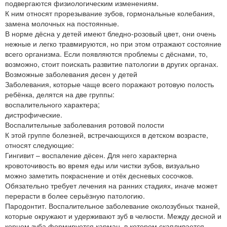
подвергаются физиологическим изменениям.
К ним относят прорезывание зубов, гормональные колебания,
замена молочных на постоянные.
В норме дёсна у детей имеют бледно-розовый цвет, они очень
нежные и легко травмируются, но при этом отражают состояние
всего организма. Если появляются проблемы с дёснами, то,
возможно, стоит поискать развитие патологии в других органах.
Возможные заболевания десен у детей
Заболевания, которые чаще всего поражают ротовую полость
ребёнка, делятся на две группы:
воспалительного характера;
дистрофические.
Воспалительные заболевания ротовой полости
К этой группе болезней, встречающихся в детском возрасте,
относят следующие:
Гингивит – воспаление дёсен. Для него характерна
кровоточивость во время еды или чистки зубов, визуально
можно заметить покраснение и отёк десневых сосочков.
Обязательно требует лечения на ранних стадиях, иначе может
перерасти в более серьёзную патологию.
Пародонтит. Воспалительное заболевание околозубных тканей,
которые окружают и удерживают зуб в челюсти. Между десной и
корнем зуба формируется карман, в котором скапливается