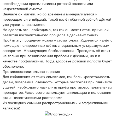
несоблюдении правил гигиены ротовой полости или
недостаточной очистке.
Вначале он мягкий, но со временем минерализуется и
превращается в твёрдый. Такой налёт обычной зубной щёткой
уже удалить невозможно.
Но сделать это необходимо, так как он может стать причиной
развития воспалительного процесса в десневых тканях.
Пройти эту процедуру можно у стоматолога. Удаляется налёт с
помощью полировочных щёток специальным ультразвуковым
аппаратом. Манипуляция безболезненна. Проводить её стоит
не только при возникновении проблем с дёснами, но и в
качестве профилактики. Тогда здоровье ротовой полости будет
обеспечено.
Противовоспалительная терапия
Для избавления от таких симптомов, как боль, кровоточивость
дёсен, гиперемия, отёчность, которые беспокоят при гингивите
у детей, необходимо назначить приём противовоспалительных
препаратов. Чаще всего используют аппликации и полоскания
рта антисептическими растворами.
Из последних самыми распространёнными и эффективными
являются: