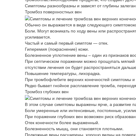
Симптомы разнообразны и зависят от глубины залеган
Тромбоз поверхностных вен
Обычно он выражается в виде следующего симптомок
Боли. Могут возникать по ходу вены или распространя
усиливается.
Частый и самый первый симптом — отек.
Гиперемия (покраснение) кожи.
Болезненное уплотнение вены – один из признаков во
При септическом поражении можно прощупать мягкий к
отсутствии лечения он будет распространяться дальше
Повышение температуры, лихорадка.
При тромбофлебите верхних конечностей симптомы и л
Редко бывает гнойное расплавление тромба, переход
Тромбоз глубоких вен
В этом случае симптомы выражены ярче, а развитие п
Боли умеренные или интенсивные, постоянные, усили
При поражении глубоких вен возможен риск образован
Отек конечности более выраженный.
Болезненность мышц, они становятся плотными.
Подкожные вены расширены, хорошо видны на поверхн