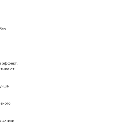
без
й эффект.
атывают
Лучше
озного
лактики