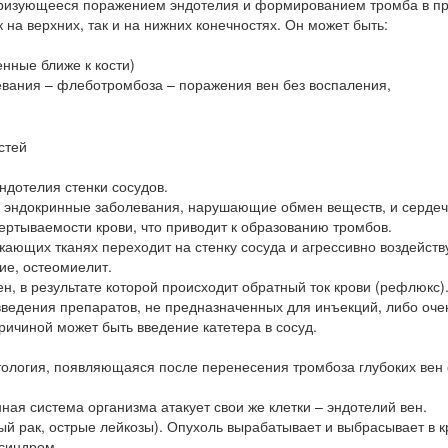
теризующееся поражением эндотелия и формированием тромба в п
 на верхних, так и на нижних конечностях. Он может быть:
нные ближе к кости)
евания – флеботромбоза – поражения вен без воспаления,
ндотелия стенки сосудов.
, эндокринные заболевания, нарушающие обмен веществ, и серде
ертываемости крови, что приводит к образованию тромбов.
ающих тканях переходит на стенку сосуда и агрессивно воздейств
ие, остеомиелит.
, в результате которой происходит обратный ток крови (рефлюкс)
введения препаратов, не предназначенных для инъекций, либо оче
ичиной может быть введение катетера в сосуд.
ология, появляющаяся после перенесения тромбоза глубоких вен 
ая система организма атакует свои же клетки – эндотелий вен.
 рак, острые лейкозы). Опухоль вырабатывает и выбрасывает в к
синдром.