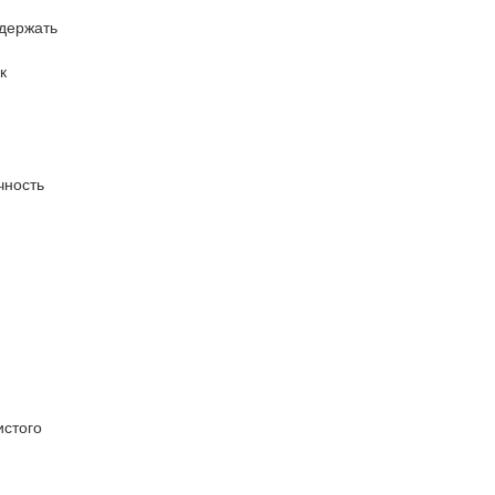
 держать
к
чность
истого