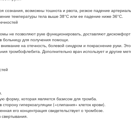
ря сознания, возможны тошнота и рвота, резкое падение артериал
ение температуры тела выше 38°С или ее падение ниже 36°С.
нечностей
томы не позволяют руке функционировать, доставляют дискомфорт
 в больницу для получения помощи.
 внимание на отечность, болевой синдром и покраснение руки. Это
ния тромбофлебита. Дополнительно врач использует и другие ме
.
ю форму, которая является базисом для тромба.
 сторону гиперкоагуляции («слипания» клеток крови).
енная его концентрация свидетельствует о тромбозе.
 свертывания.