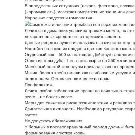
В определенных ситуациях (некроз, флегмона, влажн
(«промывают»), иссекают омертвевшие ткани или даже
Народные средства и гомеопатия
Лечиться в домашних условиях травами можно, но это
лекарственных средств его затормозить сложно.
Данные рецепты лучше использовать в качестве мер п
Настойка на водке из плодов и цветков Конского кашта
Огуречный сок – 500 мл натощак. Действует аналоги
Отвар из коры дуба: 1 ст. ложка сырья на 250 мл кипят
Масляный настой календулы прикладывают к пораженн
Мякиш белого хлеба смешивают с яблочным уксусом и
полотенцем. Оставляют компресс на ночь.
Профилактика
Лечить любое заболевание проще на начальных стади
всего – не болеть вовсе.
Меры для снижения риска возникновения и рецидива 
Двигательная активность. Необходимо регулярно сокр
застоя.
Не допускать обезвоживания.
У больных в послеоперационный период должны быть
формирования сгустков крови.