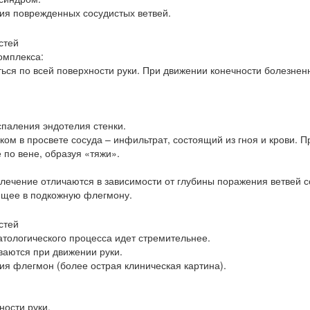
ия поврежденных сосудистых ветвей.
омплекса:
ться по всей поверхности руки. При движении конечности болезнен
спаления эндотелия стенки.
ом в просвете сосуда – инфильтрат, состоящий из гноя и крови. П
 по вене, образуя «тяжи».
ечение отличаются в зависимости от глубины поражения ветвей с
ящее в подкожную флегмону.
атологического процесса идет стремительнее.
ваются при движении руки.
ия флегмон (более острая клиническая картина).
ости руки.