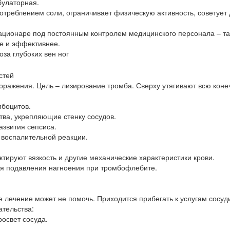
булаторная.
треблением соли, ограничивает физическую активность, советует
ационаре под постоянным контролем медицинского персонала – та
е и эффективнее.
за глубоких вен ног
оражения. Цель – лизирование тромба. Сверху утягивают всю коне
мбоцитов.
тва, укрепляющие стенку сосудов.
звития сепсиса.
 воспалительной реакции.
тируют вязкость и другие механические характеристики крови.
я подавления нагноения при тромбофлебите.
лечение может не помочь. Приходится прибегать к услугам сосуд
тельства:
освет сосуда.