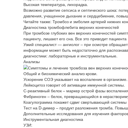
Высокая температура, лихорадка.
Возможно развитие сепсиса и септического шока: поте
давления, учащенное дыхание и сердцебиение, повыш
Читайте также: Тромбоз и эмболия артерий нижних ко
Диагностика тромбофлебита верхних конечностей
При тромбозе глубоких вен верхних конечностей симп
пациенту, лишают его сна. Все это приводит пациента
Узкий специалист — ангиолог – при осмотре обращает
информации может быть недостаточно для распознава
диагностики: лабораторные и инструментальные.
Анализы
Общий и биохимический анализ крови.
Ускорение СОЭ указывает на воспаление в организме.
Лейкоцитоз говорит об активации иммунной системы.
С-реактивный белок – маркер острой фазы воспаления
Фибриноген – белок, превращающийся в нераствориму
Коагулограмма покажет сдвиг свертывающей системы в
Тест на D-димер – продукт разложения тромба. Повыш
Дополнительные исследования для изучения факторов
Инструментальная диагностика
УЗИ: