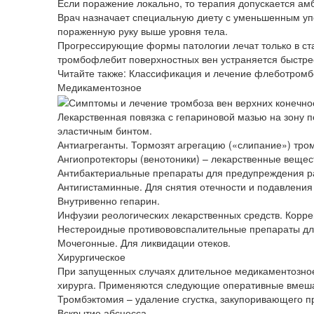
Если поражение локально, то терапия допускается ам
Врач назначает специальную диету с уменьшенным упо
пораженную руку выше уровня тела.
Прогрессирующие формы патологии лечат только в ст
тромбофлебит поверхностных вен устраняется быстре
Читайте также: Классификация и лечение флеботромбо
Медикаментозное
Лекарственная повязка с гепариновой мазью на зону п
эластичным бинтом.
Антиагреганты. Тормозят агрегацию («слипание») тро
Ангиопротекторы (венотоники) – лекарственные вещес
Антибактериальные препараты для предупреждения ра
Антигистаминные. Для снятия отечности и подавления
Внутривенно гепарин.
Инфузии реологических лекарственных средств. Коррек
Нестероидные противововспалительные препараты дл
Мочегонные. Для ликвидации отеков.
Хирургическое
При запущенных случаях длительное медикаментозное 
хирурга. Применяются следующие оперативные вмеша
Тромбэктомия – удаление сгустка, закупоривающего пр
Вскрытие абсцесса.