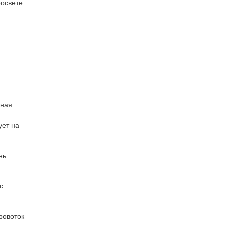
росвете
чная
ует на
.
нь
с
ровоток