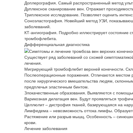
Доплерография. Самый распространенный метод ультр
Дуплексное сканирование вен. Отражает проходимость
Триплексное исследование. Позволяет оценить интенс
Соноэластография. Новейший метод УЗИ, показывающи
заболеваний.
КТ-ангиография. Подробно иллюстрирует состояние с
тромбофлебита.
Дифференциальная диагностика
Существует ряд заболеваний со схожей симптоматикой,
лечения.
Мигрирующий тромбофлебит верхней конечности. Скло
Послеоперационные поражения. Отличаются местом ра
после хирургического вмешательства людям, склонным
предплечья эластичным бинтом.
Злокачественные образования. Выявляются с помощь
Варикозная дилатация вен. Будут проявляться трофиче
Целлюлит – дистрофия тканей, базирующаяся на нару
Лимфедема – невозможность оттока лимфы. Образует
Растяжение или разрыв мышц. Особенность – синюшнос
крови.
Лечение заболевания