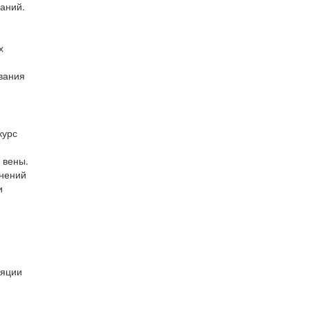
аний.
х
вания
курс
 вены.
жнений
и
ляции