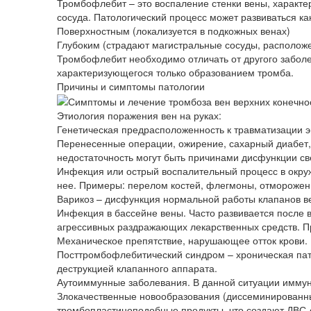
Тромбофлебит – это воспаление стенки вены, харак
сосуда. Патологический процесс может развиваться как
Поверхностным (локализуется в подкожных венах)
Глубоким (страдают магистральные сосуды, расположе
Тромбофлебит необходимо отличать от другого забол
характеризующегося только образованием тромба.
Причины и симптомы патологии
Этиология поражения вен на руках:
Генетическая предрасположенность к травматизации э
Перенесенные операции, ожирение, сахарный диабет
недостаточность могут быть причинами дисфункции св
Инфекция или острый воспалительный процесс в окруж
нее. Примеры: перелом костей, флегмоны, отморожен
Варикоз – дисфункция нормальной работы клапанов вен
Инфекция в бассейне вены. Часто развивается после 
агрессивных раздражающих лекарственных средств. Пр
Механическое препятствие, нарушающее отток крови.
Посттромбофлебитический синдром – хроническая пат
деструкцией клапанного аппарата.
Аутоиммунные заболевания. В данной ситуации иммунн
Злокачественные новообразования (диссеминированный
тромбопластиноподобные продукты, что создают ДВС-