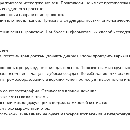
азвукового исследования вен. Практически не имеет противопоказ
 сосудистого просвета.
ивность и направление кровотока.
й плотность тканей. Применяется для диагностики онкологически
тенки вены и кровотока. Наиболее информативный способ исследо
 поэтому врач должен уточнить диагноз, чтобы проводить верный 
нность к рецидиву, течение длительное. Поражает самые крупные
сположения – чаще в глубоких сосудах. Во избежание этих осло
 к тромбообразованию в верхних конечностях, утягивают плечи ил
ю соноэластографии. Отличается планом лечения.
ские язвы кожи и экземы.
шении микроциркуляции в подкожно-жировой клетчатке.
ся ярко выраженный отек.
ть кожи. В анализах не будет маркеров воспаления и гиперкоагу