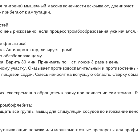
ая гангрена) мышечный массив конечности вскрывают, дренируют
 прибегают к ампутации.
 очень рискованно: если процесс тромбообразования уже начался, 
рофилактики:
на. Ангиопротектор, лизирует тромб.
чно обезболивающему.
ка. Варить 30 мин. Принимать по 1 ст. ложке 3 раза в день.
ому участку. Оказывает противовоспалительный и противоотечны
 пищевой содой. Смесь наносят на вспухшую область. Сверху обм
ях, своевременно обращаясь к врачу при появлении симптомов. 
тромбофлебита:
ащать все группы мышц для стимуляции сосудов во избежание вен
 утягивающие повязки или медикаментозные препараты для профи