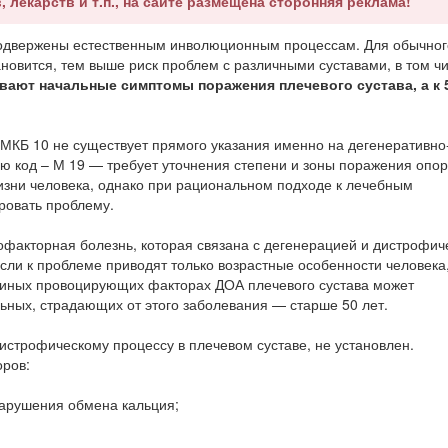
, лекарств и т.п., на сайте размещена сторонняя реклама!
подвержены естественным инволюционным процессам. Для обычног
ановится, тем выше риск проблем с различными суставами, в том ч
вают начальные симптомы поражения плечевого сустава, а к 
МКБ 10 не существует прямого указания именно на дегенеративно
ю код – М 19 — требует уточнения степени и зоны поражения опор
жизни человека, однако при рациональном подходе к лечебным
ровать проблему.
офакторная болезнь, которая связана с дегенерацией и дистрофич
сли к проблеме приводят только возрастные особенности человека,
и иных провоцирующих факторах ДОА плечевого сустава может
ьных, страдающих от этого заболевания — старше 50 лет.
истрофическому процессу в плечевом суставе, не установлен.
оров:
нарушения обмена кальция;