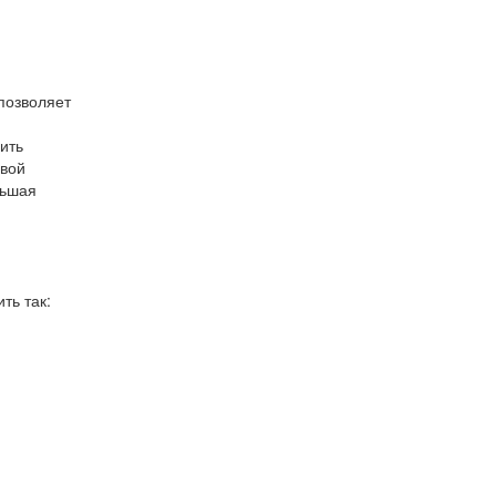
позволяет
ить
евой
льшая
ть так: