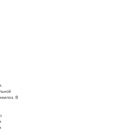
и.
льной
нкилоз. В
о
и
я