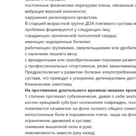
постоянные физические перегрузки плеча, связанные
вибрация верхней конечности;
нарушения регионарного кровотока.
В старшей возрастной группе ДОА плечевого сустава м
проблема формируется у следующих лиц:
страдающих хронической патологией сердца;
имеющих эндокринные болезни;
работающих грузчиками, сверлильщиками или дробил
с наличием лишнего веса;
с врожденными или приобретенными пороками развити
у профессиональных спортсменов, резко заканчивающ
Предрасполагает к развитию болезни злоупотребление
сустава, что приводит к ускорению дегенеративно-ди
Клинические симптомы
На протяжении длительного времени никаких проя
1 степени протекает субклинически, давая о себе зна
костно-хрящевой субстрат сочленения поврежден, по
появляются незаметно на фоне полного общего сомати
непостоянные боли в пораженном плече, чаще на фон
ограничение движений в суставе;
снижение мышечной силы в руке;
невозможность завести руку назад;