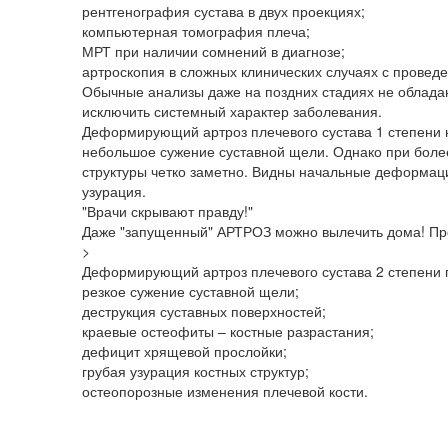
рентгенография сустава в двух проекциях;
компьютерная томография плеча;
МРТ при наличии сомнений в диагнозе;
артроскопия в сложных клинических случаях с прове
Обычные анализы даже на поздних стадиях не облада
исключить системный характер заболевания.
Деформирующий артроз плечевого сустава 1 степени н
небольшое сужение суставной щели. Однако при боле
структуры четко заметно. Видны начальные деформаци
узурация.
"Врачи скрывают правду!"
Даже "запущенный" АРТРОЗ можно вылечить дома! Прос
>
Деформирующий артроз плечевого сустава 2 степени 
резкое сужение суставной щели;
деструкция суставных поверхностей;
краевые остеофиты – костные разрастания;
дефицит хрящевой прослойки;
грубая узурация костных структур;
остеопорозные изменения плечевой кости.