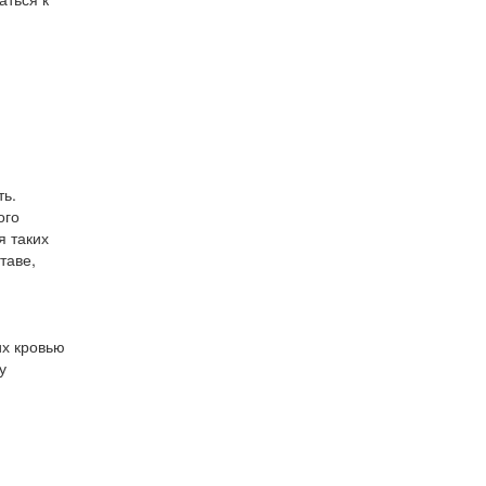
ть.
ого
я таких
таве,
их кровью
у