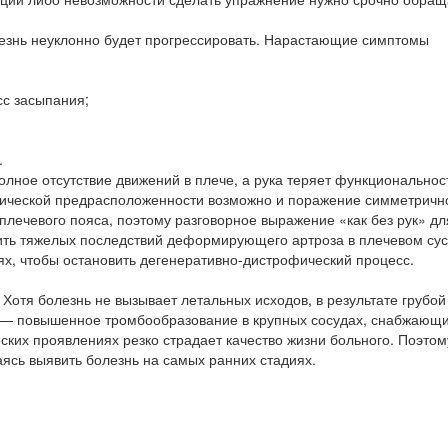
езнь неуклонно будет прогрессировать. Нарастающие симптомы
с засыпания;
.
лное отсутствие движений в плече, а рука теряет функциональнос
тической предрасположенности возможно и поражение симметричн
 плечевого пояса, поэтому разговорное выражение «как без рук» дл
ить тяжелых последствий деформирующего артроза в плечевом сус
х, чтобы остановить дегенеративно-дистрофический процесс.
Хотя болезнь не вызывает летальных исходов, в результате грубой
д — повышенное тромбообразование в крупных сосудах, снабжающ
ских проявлениях резко страдает качество жизни больного. Поэтом
аясь выявить болезнь на самых ранних стадиях.