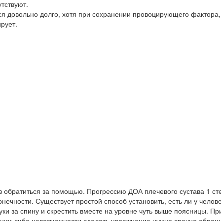
тствуют.
я довольно долго, хотя при сохранении провоцирующего фактора,
рует.
 обратиться за помощью. Прогрессию ДОА плечевого сустава 1 ст
нечности. Существует простой способ установить, есть ли у челов
уки за спину и скрестить вместе на уровне чуть выше поясницы. Пр
яции либо невозможности сделать упражнение нужно срочно обращ