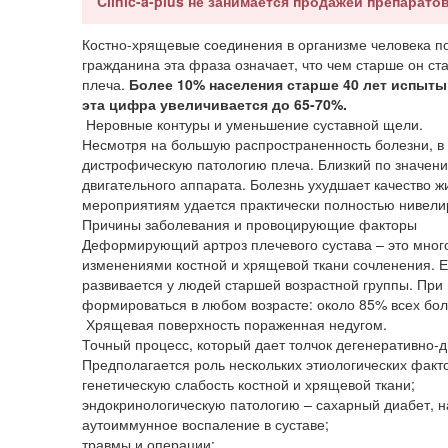
Clinic-a-plus не занимается продажей препаратов
Костно-хрящевые соединения в организме человека 
гражданина эта фраза означает, что чем старше он ст
плеча.
Более 10% населения старше 40 лет испыты
эта цифра увеличивается до 65-70%.
Неровные контуры и уменьшение суставной щели.
Несмотря на большую распространенность болезни, в 
дистрофическую патологию плеча. Близкий по значени
двигательного аппарата. Болезнь ухудшает качество 
мероприятиям удается практически полностью нивели
Причины заболевания и провоцирующие факторы
Деформирующий артроз плечевого сустава – это мног
изменениями костной и хрящевой ткани сочленения. Е
развивается у людей старшей возрастной группы. Пр
формироваться в любом возрасте: около 85% всех бол
Хрящевая поверхность пораженная недугом.
Точный процесс, который дает толчок дегенеративно-д
Предполагается роль нескольких этиологических факт
генетическую слабость костной и хрящевой ткани;
эндокринологическую патологию – сахарный диабет, 
аутоиммунное воспаление в суставе;
травмы и операции;