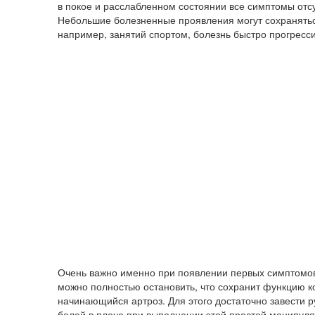
в покое и расслабленном состоянии все симптомы отсу
Небольшие болезненные проявления могут сохранятьс
например, занятий спортом, болезнь быстро прогресси
Очень важно именно при появлении первых симптомов
можно полностью остановить, что сохранит функцию ко
начинающийся артроз. Для этого достаточно завести р
болей в плече при выполнении этой простой манипул