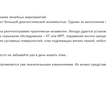
дением лечебных мероприятий.
ют большой диагностической значимостью. Однако их выполнение 
а рентгенограмме практически незаметен. Иногда удается установ
е серьезном обследовании – КТ или МРТ, поражение костно-хрящ
и суставных поверхностей, отек подлежащих мягких тканей, небо
то не забывайте раз в день мазать этим...
проявляется уже значительными изменениями. Их можно представи