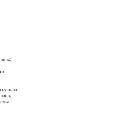
пояс;
го
 сустава
ована,
томы