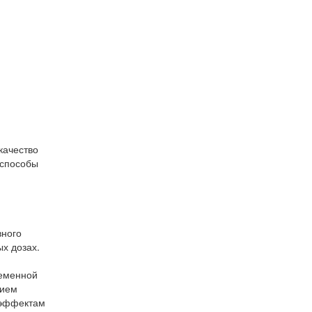
качество
 способы
вного
х дозах.
ременной
рием
 эффектам