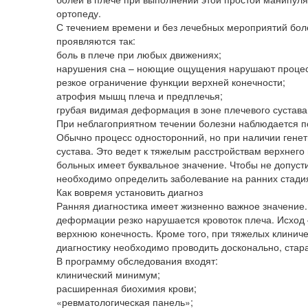
ортопеду.
С течением времени и без лечебных мероприятий бол
проявляются так:
боль в плече при любых движениях;
нарушения сна – ноющие ощущения нарушают процес
резкое ограничение функции верхней конечности;
атрофия мышц плеча и предплечья;
грубая видимая деформация в зоне плечевого сустава
При неблагоприятном течении болезни наблюдается по
Обычно процесс односторонний, но при наличии гене
сустава. Это ведет к тяжелым расстройствам верхнего
больных имеет буквальное значение. Чтобы не допуст
необходимо определить заболевание на ранних стадия
Как вовремя установить диагноз
Ранняя диагностика имеет жизненно важное значение. 
деформации резко нарушается кровоток плеча. Исхо
верхнюю конечность. Кроме того, при тяжелых клиниче
диагностику необходимо проводить досконально, стар
В программу обследования входят:
клинический минимум;
расширенная биохимия крови;
«ревматологическая панель»;