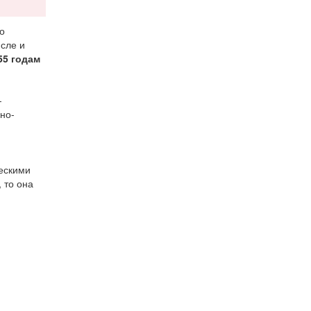
о
исле и
55 годам
-
но-
ескими
 то она