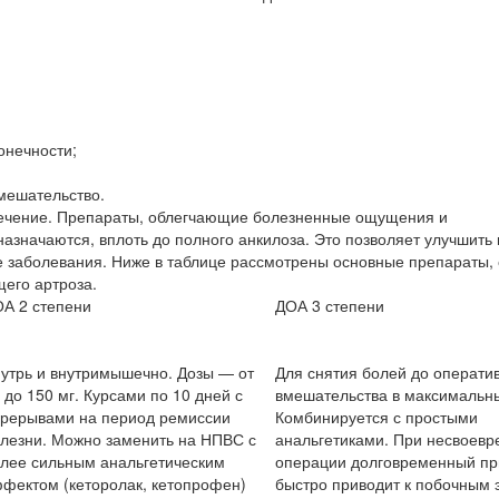
онечности;
мешательство.
лечение. Препараты, облегчающие болезненные ощущения и
азначаются, вплоть до полного анкилоза. Это позволяет улучшить 
е заболевания. Ниже в таблице рассмотрены основные препараты,
его артроза.
А 2 степени
ДОА 3 степени
утрь и внутримышечно. Дозы — от
Для снятия болей до операти
 до 150 мг. Курсами по 10 дней с
вмешательства в максимальны
рерывами на период ремиссии
Комбинируется с простыми
лезни. Можно заменить на НПВС с
анальгетиками. При несвоев
лее сильным анальгетическим
операции долговременный п
фектом (кеторолак, кетопрофен)
быстро приводит к побочным