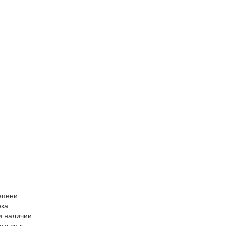
епени
ека
и наличии
аться к