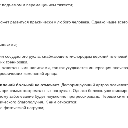
 с подъемом и перемещением тяжести;
ожет развиться практически у любого человека. Однако чаще всего
ьщиками;
я сосудистого русла, снабжающего кислородом верхний плечевой 
их тренировки.
 алкогольными напитками, так как ухудшается иннервация плечево
строфических изменений хряща.
влений больной не отмечает.
Деформирующий артроз плечевого
ть при самых экстремальных нагрузках. Однако болезнь уже фиксир
этому заболевание будет неуклонно прогрессировать. Первые симп
ческого благополучия. К ним относятся:
е физической нагрузки;