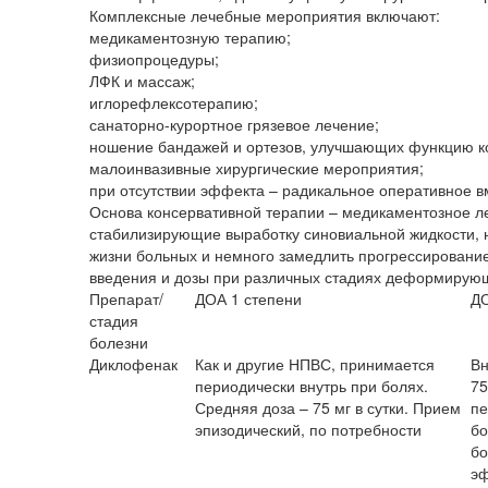
Комплексные лечебные мероприятия включают:
медикаментозную терапию;
физиопроцедуры;
ЛФК и массаж;
иглорефлексотерапию;
санаторно-курортное грязевое лечение;
ношение бандажей и ортезов, улучшающих функцию к
малоинвазивные хирургические мероприятия;
при отсутствии эффекта – радикальное оперативное в
Основа консервативной терапии – медикаментозное 
стабилизирующие выработку синовиальной жидкости, н
жизни больных и немного замедлить прогрессировани
введения и дозы при различных стадиях деформирующ
Препарат/
ДОА 1 степени
ДО
стадия
болезни
Диклофенак
Как и другие НПВС, принимается
Вн
периодически внутрь при болях.
75
Средняя доза – 75 мг в сутки. Прием
пе
эпизодический, по потребности
бо
бо
эф