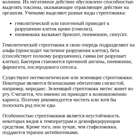
колонии. Их негативное действие обусловлено способностью
выделять токсины, оказывающие отравляющее действие на
организм. Учеными выделяют разные виды стрептококка:
гемолитический или пиогенный приводит к
разрушению клеток крови (гемолиз),
пневмококк вызывает бронхит, пневмонию, синусит.
Гемолитический стрептококк в свою очередь подразделяют на
альфа (происходит частичное разрушение клеток), бета
(способствует полному разрушению), гамма (не разрушает
клетки). Бактерия становится причиной ангины, пневмонии,
фарингита, послеродового сепсиса.
Существуют негемолитические или зеленящие стрептококки.
Некоторые являются безопасными обитателям слизистой,
например, вириданс. Зеленящий стрептококк митис живет во
рту. Считается, что именно он приводит к возникновению
кариеса. Поэтому рекомендуется чистить или хотя бы
полоскать род после еды.
Особенностью стрептококков является неустойчивость
некоторых видов к температурам и дезинфицирующим
средствам. Кроме того, они лучше, чем стафилококки,
поддаются терапии антибиотиками.