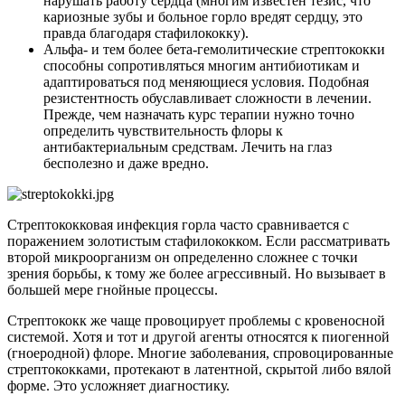
нарушать работу сердца (многим известен тезис, что
кариозные зубы и больное горло вредят сердцу, это
правда благодаря стафилококку).
Альфа- и тем более бета-гемолитические стрептококки
способны сопротивляться многим антибиотикам и
адаптироваться под меняющиеся условия. Подобная
резистентность обуславливает сложности в лечении.
Прежде, чем назначать курс терапии нужно точно
определить чувствительность флоры к
антибактериальным средствам. Лечить на глаз
бесполезно и даже вредно.
Стрептококковая инфекция горла часто сравнивается с
поражением золотистым стафилококком. Если рассматривать
второй микроорганизм он определенно сложнее с точки
зрения борьбы, к тому же более агрессивный. Но вызывает в
большей мере гнойные процессы.
Стрептококк же чаще провоцирует проблемы с кровеносной
системой. Хотя и тот и другой агенты относятся к пиогенной
(гноеродной) флоре. Многие заболевания, спровоцированные
стрептококками, протекают в латентной, скрытой либо вялой
форме. Это усложняет диагностику.