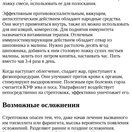
ложку смеси, использовать ее для полоскания.
Эффективным противовоспалительным, вяжущим,
антисептическим действием обладают народные средства.
Они могут применяться внутрь, также их можно использовать
для ингаляций, компрессов. Для поднятия иммунитета
назначается витаминная терапия. Отличным
иммуностимулирующим действием обладает отвар из
шиповника и малины. Нужно растолочь десять ягод
шиповника, добавить к ним столовую ложку сухих листьев
малины, залить пол литром кипятка, настаивать час. Пить
вместо чая 3-4 раза в день.
Когда наступает облегчение, спадает жар, приступают к
физиопроцедурам. Они улучшают приток крови к органам,
стимулируют выздоровление. Полезным при болезнях горла
считается КУФ зева и носа. Ультрафиолет воздействует
непосредственно на стрептококк, эффективно уничтожает его.
Возможные осложнения
Стрептококк опасен тем, что, даже начав лечение вызванного
им тонзиллита или фарингита, высока вероятность появления
осложнений. Разделяют ранние и поздние осложнения.