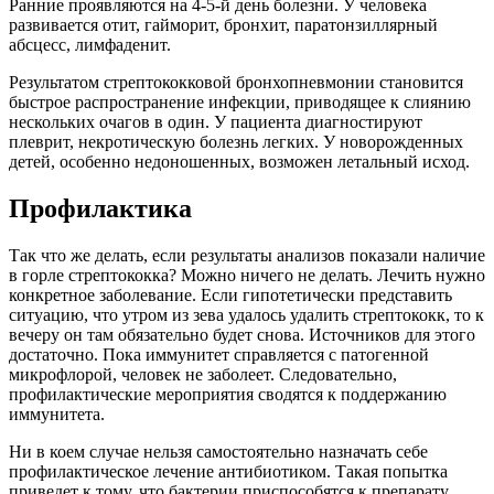
Ранние проявляются на 4-5-й день болезни. У человека
развивается отит, гайморит, бронхит, паратонзиллярный
абсцесс, лимфаденит.
Результатом стрептококковой бронхопневмонии становится
быстрое распространение инфекции, приводящее к слиянию
нескольких очагов в один. У пациента диагностируют
плеврит, некротическую болезнь легких. У новорожденных
детей, особенно недоношенных, возможен летальный исход.
Профилактика
Так что же делать, если результаты анализов показали наличие
в горле стрептококка? Можно ничего не делать. Лечить нужно
конкретное заболевание. Если гипотетически представить
ситуацию, что утром из зева удалось удалить стрептококк, то к
вечеру он там обязательно будет снова. Источников для этого
достаточно. Пока иммунитет справляется с патогенной
микрофлорой, человек не заболеет. Следовательно,
профилактические мероприятия сводятся к поддержанию
иммунитета.
Ни в коем случае нельзя самостоятельно назначать себе
профилактическое лечение антибиотиком. Такая попытка
приведет к тому, что бактерии приспособятся к препарату.