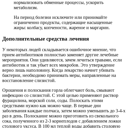
нормализовать обменные процессы, ускорить
метаболизм.
На период болезни исключите или принимайте
ограниченно продукты, содержащие насыщенные
жиры: колбасу, копчености, жареное и маргарин.
Дополнительные средства лечения
У некоторых людей складывается ошибочное мнение, что
прием антибиотиков полностью заменяет другие лечебные
мероприятия. Они удивляются, зачем лечиться травами, если
антибиотик и так убьет всех микробов. Это утверждение
верно лишь наполовину. Когда лекарство начнет убивать
бактерии, необходимо принимать меры, направленные на
восстановление слизистой.
Орошения и полоскания горла облегчают боль, смывают
инфекцию со слизистой. С этой целью применяют раствор
фурацилина, морской соли, соды. Полоскать этими
средствами нужно как можно чаще. В первые дни
заболевания каждые полчаса, затем можно уменьшить до 3-4-х
раз в день. Полоскание можно приготовить из свекольного
сока, полученного из 2-3 корнеплодов с добавлением ложки
столового уксуса. В 100 мл теплой воды добавить столовую