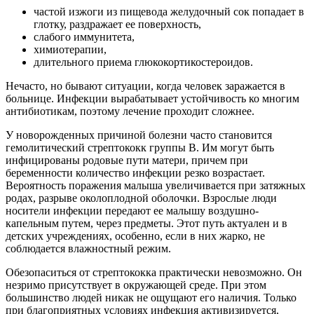
частой изжоги из пищевода желудочный сок попадает в
глотку, раздражает ее поверхность,
слабого иммунитета,
химиотерапии,
длительного приема глюкокортикостероидов.
Нечасто, но бывают ситуации, когда человек заражается в
больнице. Инфекции вырабатывает устойчивость ко многим
антибиотикам, поэтому лечение проходит сложнее.
У новорожденных причиной болезни часто становится
гемолитический стрептококк группы В. Им могут быть
инфицированы родовые пути матери, причем при
беременности количество инфекции резко возрастает.
Вероятность поражения малыша увеличивается при затяжных
родах, разрыве околоплодной оболочки. Взрослые люди
носители инфекции передают ее малышу воздушно-
капельным путем, через предметы. Этот путь актуален и в
детских учреждениях, особенно, если в них жарко, не
соблюдается влажностный режим.
Обезопаситься от стрептококка практически невозможно. Он
незримо присутствует в окружающей среде. При этом
большинство людей никак не ощущают его наличия. Только
при благоприятных условиях инфекция активизируется,