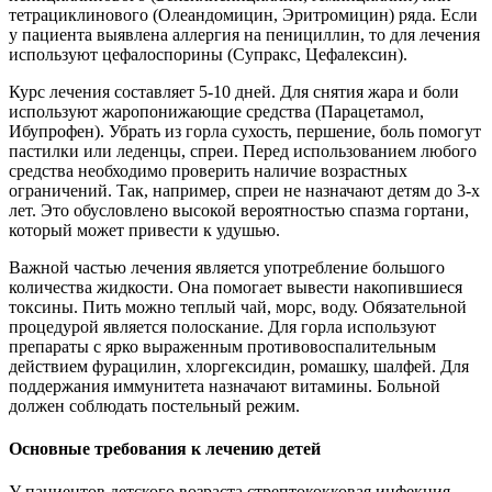
тетрациклинового (Олеандомицин, Эритромицин) ряда. Если
у пациента выявлена аллергия на пенициллин, то для лечения
используют цефалоспорины (Супракс, Цефалексин).
Курс лечения составляет 5-10 дней. Для снятия жара и боли
используют жаропонижающие средства (Парацетамол,
Ибупрофен). Убрать из горла сухость, першение, боль помогут
пастилки или леденцы, спреи. Перед использованием любого
средства необходимо проверить наличие возрастных
ограничений. Так, например, спреи не назначают детям до 3-х
лет. Это обусловлено высокой вероятностью спазма гортани,
который может привести к удушью.
Важной частью лечения является употребление большого
количества жидкости. Она помогает вывести накопившиеся
токсины. Пить можно теплый чай, морс, воду. Обязательной
процедурой является полоскание. Для горла используют
препараты с ярко выраженным противовоспалительным
действием фурацилин, хлоргексидин, ромашку, шалфей. Для
поддержания иммунитета назначают витамины. Больной
должен соблюдать постельный режим.
Основные требования к лечению детей
У пациентов детского возраста стрептококковая инфекция