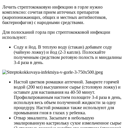
Лечить стрептококковую инфекцию в горле нужно
комплексно: сочетая прием аптечных препаратов
(жаропонижающих, общих и местных антибиотиков,
бактериофагов) с народными средствами.
Для полосканий горла при стрептококковой инфекции
используют:
Соду и йод. В теплую воду (стакан) добавьте соду
(чайную ложку) и йод (2-3 капли). Полоскайте
полученным средством ротовую полость и миндалины
3-4 раза в день.
Настой цветков ромашки аптечной. Заварите горячей
водой (200 мл) высушенное сырье (столовую ложку) и
оставьте для настаивания на 40-50 минут.
Профильтрованным настоем полощите 3-4 раза в день,
используя весь объем полученной жидкости за одну
процедуру. Настой ромашки также используют для
промывания гноя в глазах у ребенка.
Отвар эвкалипта. Засыпьте в небольшую
эмалированную кастрюльку сухое измельченное сырье