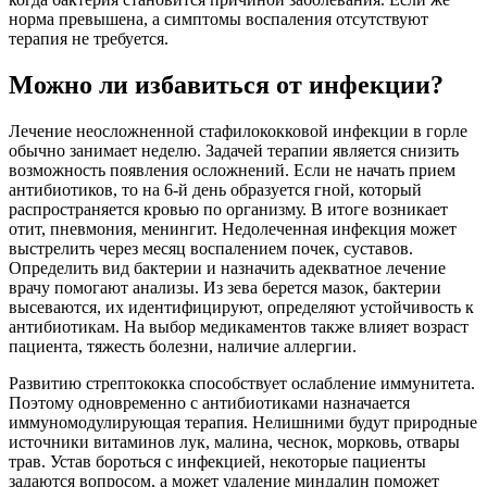
норма превышена, а симптомы воспаления отсутствуют
терапия не требуется.
Можно ли избавиться от инфекции?
Лечение неосложненной стафилококковой инфекции в горле
обычно занимает неделю. Задачей терапии является снизить
возможность появления осложнений. Если не начать прием
антибиотиков, то на 6-й день образуется гной, который
распространяется кровью по организму. В итоге возникает
отит, пневмония, менингит. Недолеченная инфекция может
выстрелить через месяц воспалением почек, суставов.
Определить вид бактерии и назначить адекватное лечение
врачу помогают анализы. Из зева берется мазок, бактерии
высеваются, их идентифицируют, определяют устойчивость к
антибиотикам. На выбор медикаментов также влияет возраст
пациента, тяжесть болезни, наличие аллергии.
Развитию стрептококка способствует ослабление иммунитета.
Поэтому одновременно с антибиотиками назначается
иммуномодулирующая терапия. Нелишними будут природные
источники витаминов лук, малина, чеснок, морковь, отвары
трав. Устав бороться с инфекцией, некоторые пациенты
задаются вопросом, а может удаление миндалин поможет