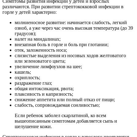
Симптомы развития инфекции у детей и взрослых
различаются. При развитии стрептококковой инфекции в
горле у детей характерно:
молниеносное развитие: начинается слабость, легкий
озноб, а уже через час очень высокая температура (до 39
градусов);
налет на миндалинах;
внезапная боль в горле и боль при глотании;
отек, заложенность носа;
слизистые выделения из носовых ходов желтоватого
или зеленоватого цвета;
увеличение лимфоузлов на шее;
кашель;
охриплость;
раздражение глаз;
общая интоксикация, рвота;
плаксивость и капризность;
снижение аппетита или полный отказ от пищи;
слабость, сопровождаемая сонливостью;
Если ребенок заболел скарлатиной, ко всем
вышеописанным симптомам добавляется сыпь и
шелушение кожи.
Стрептококковая инфекция в горле у взрослого проявляется