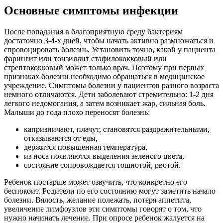
Основные симптомы инфекции
После попадания в благоприятную среду бактериям
достаточно 3-4-х дней, чтобы начать активно размножаться и
спровоцировать болезнь. Установить точно, какой у пациента
фарингит или тонзиллит стафилококковый или
стрептококковый может только врач. Поэтому при первых
признаках болезни необходимо обращаться в медицинское
учреждение. Симптомы болезни у пациентов разного возраста
немного отличаются. Дети заболевают стремительно: 1-2 дня
легкого недомогания, а затем возникает жар, сильная боль.
Малыши до года плохо переносят болезнь:
капризничают, плачут, становятся раздражительными,
отказываются от еды,
держится повышенная температура,
из носа появляются выделения зеленого цвета,
состояние сопровождается тошнотой, рвотой.
Ребенок постарше может озвучить, что конкретно его
беспокоит. Родители по его состоянию могут заметить начало
болезни. Вялость, желание полежать, потеря аппетита,
увеличение лимфоузлов эти симптомы говорят о том, что
нужно начинать лечение. При опросе ребенок жалуется на