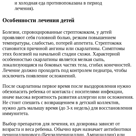
и холодная еда противопоказана в период
лечения).
Особенности лечения детей
Болезни, спровоцированные стрептококком, у детей
проявляют себя головной болью, резким повышением
температуры, слабостью, потерей аппетита. Стрептококк
становится причиной ангины или скарлатины. Симптомы
этих болезней на начальной стадии схожи. Характерной
особенностью скарлатины является мелкая сыпь,
локализующаяся на боковых частях тела, сгибах конечностей.
Лечение должно проходить под контролем педиатра, чтобы
исключить появление осложнений.
После скарлатины первое время после выздоровления нужно
обезопасить ребенка от контакта с носителями инфекции,
иначе высока вероятность развития аллергии или осложнения.
Не стоит спешить с возвращением в детский коллектив,
нужно дать малышу время (до 3-х недель) для восстановления
иммунитета.
Выбор препаратов для лечения, их дозировка зависят от
возраста и веса ребенка. Обычно врач назначает антибиотики
пенициллинового (Бензилпенициллин, Ампициллин) или