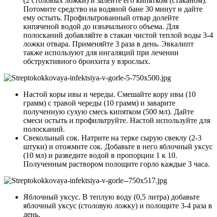
(2 столовых ложки) и залейте его кипятком (стаканом).
Потомите средство на водяной бане 30 минут и дайте
ему остыть. Профильтрованный отвар долейте
кипяченой водой до изначального объема. Для
полосканий добавляйте в стакан чистой теплой воды 3-4
ложки отвара. Применяйте 3 раза в день. Эвкалипт
также используют для ингаляций при лечении
обструктивного бронхита у взрослых.
Настой коры ивы и череды. Смешайте кору ивы (10
грамм) с травой череды (10 грамм) и заварите
полученную сухую смесь кипятком (500 мл). Дайте
смеси остыть и профильтруйте. Настой используйте для
полосканий.
Свекольный сок. Натрите на терке сырую свеклу (2-3
штуки) и отожмите сок. Добавьте в него яблочный уксус
(10 мл) и разведите водой в пропорции 1 к 10.
Полученным раствором полощите горло каждые 3 часа.
Яблочный уксус. В теплую воду (0,5 литра) добавьте
яблочный уксус (столовую ложку) и полощите 3-4 раза в
день.