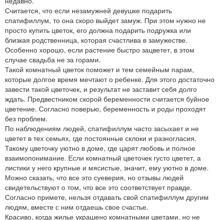
недавно.
Считается, что если незамужней девушке подарить
спатифиллум, то она скоро выйдет замуж. При этом нужно не
просто купить цветок, его должна подарить подружка или
близкая родственница, которая счастлива в замужестве.
Особенно хорошо, если растение быстро зацветет, в этом
случае свадьба не за горами.
Такой комнатный цветок поможет и тем семейным парам,
которые долгое время мечтают о ребенке. Для этого достаточно
завести такой цветочек, и результат не заставит себя долго
ждать. Предвестником скорой беременности считается буйное
цветение. Согласно поверью, беременность и роды проходят
без проблем.
По наблюдениям людей, спатифиллум часто засыхает и не
цветет в тех семьях, где постоянные склоки и разногласия.
Такому цветочку уютно в доме, где царят любовь и полное
взаимопонимание. Если комнатный цветочек густо цветет, а
листики у него крупные и мясистые, значит, ему уютно в доме.
Можно сказать, что все это суеверия, но отзывы людей
свидетельствуют о том, что все это соответствует правде.
Согласно примете, нельзя отдавать свой спатифиллум другим
людям, вместе с ним отдаешь свое счастье.
Красиво, когда жилье украшено комнатными цветами, но не