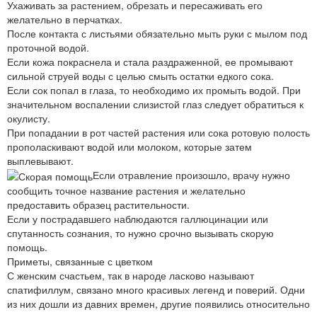
Ухаживать за растением, обрезать и пересаживать его
желательно в перчатках.
После контакта с листьями обязательно мыть руки с мылом под
проточной водой.
Если кожа покраснела и стала раздраженной, ее промывают
сильной струей воды с целью смыть остатки едкого сока.
Если сок попал в глаза, то необходимо их промыть водой. При
значительном воспалении слизистой глаз следует обратиться к
окулисту.
При попадании в рот частей растения или сока ротовую полость
прополаскивают водой или молоком, которые затем
выплевывают.
Если отравление произошло, врачу нужно
сообщить точное название растения и желательно
предоставить образец растительности.
Если у пострадавшего наблюдаются галлюцинации или
спутанность сознания, то нужно срочно вызывать скорую
помощь.
Приметы, связанные с цветком
С женским счастьем, так в народе ласково называют
спатифиллум, связано много красивых легенд и поверий. Одни
из них дошли из давних времен, другие появились относительно