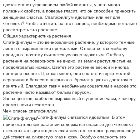
цветок станет украшением любой комнаты, у него много
полезных свойств, а поверье гласит, что он способен приносить
женщинам счастье. Спатифиллум ядовитый или нет для
человека? Чтобы ответить на этот вопрос, необходимо детально
рассмотреть это растение.
Общая характеристика растения
Спатифиллум – это вечнозеленое растение, у которого темные
листья с выраженными прожилками. Относится к семейству
ароидных, поэтому считается условно ядовитым. Стебля у
растения на поверхности не видно, из земли растут листья на
продолговатых ножках. Цветет это растение весной и иногда
повторно осенью. Цветков много, они состоят из ярко-желтой
серединки и белесого покрывала. Аромат у цветка достаточно
приятный. Благодаря таким необычным соцветиям в народе это
растение часто называют белым парусом.
Запах цветков наиболее выраженный в утренние часы, к вечеру
аромат почти незаметен.
Чем опасен спатифиллум
Спатифиллум считается ядовитым. В этом
привлекательном растении содержатся опасные для человека
оксалаты кальция и щавелевая кислота, которые раздражающе
действуют на слизистую глаз и кожу. Особую опасность это