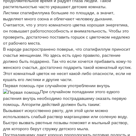
продолжительное время и радует глаза людей. Такой
растительностью часто украшают детские комнаты.
Листики спатифиллума большие по площади, а значит,
выделяют много озона и облегчают человеку дыхание.
Считается, что у этого комнатного цветка хорошая энергетика,
он повышает работоспособность и внимательность. Чтобы это
проверить, достаточно поставить горшок с цветочком недалеко
от рабочего места.
В народе распространено поверье, что спатифиллум приносит
счастье женщинам. Но здесь есть одно правило, растение
должно быть подарено. Так что если хочется прибавить кому-то
женского счастья, достаточно подарить такой комнатный кустик.
Этот комнатный цветок не несет какой-либо опасности, если не
кушать его листики и другие части.
Первая помощь при случайном употреблении внутрь
При случайном попадании этого едкого
растения внутрь необходимо пострадавшему оказать первую
помощь. Алгоритм действий должен быть таким:
Вызывают искусственно рвоту, для этой цели можно
использовать слабый раствор марганцовки или соленую воду.
Быстро вызвать рвотные позывы поможет и мыльный раствор,
для которого берут стружку детского мыла.
Пострадавшему дают хорошо прополоскать ротовую полость и