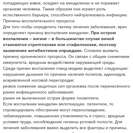
попадающих извне, оседает на миндалинах и не поражает
организм человека. Таким образом они играют роль
естественного барьера, способного нейтрализовать инфекцию.
Причины воспалительного процесса
Для того чтобы определить тактику лечения заболевания, врач
определяет причину воспаления миндалин.
При остром
воспалении – ангине – в большинстве случае виной
становятся стрептококки или стафилококки, поэтому
назначение антибиотиков оправдано.
Сложнее выявить
причину хронического процесса. Он связан с общим снижением
иммунитета, вредным воздействием окружающей среды.
Среди причин воспаления гланд медики выделяют следующие:
нарушение дыхания по причине наличия полипов, аденоидов,
искривленной носовой перегородки;
резкое снижение защитных сил организма после перенесённого
ранее инфекционного заболевания;
ранее не вылеченная острая форма тонзиллита.
Если воспаление миндалин вялотекущее, латентное, то
спровоцировать обострение могут переохлаждение,
табакокурение, повышенная утомляемость и стресс, вредные
условия труда, несоблюдение гигиены ротовой полости. Для
лечения заболевания важно выделить все факторы и причины,