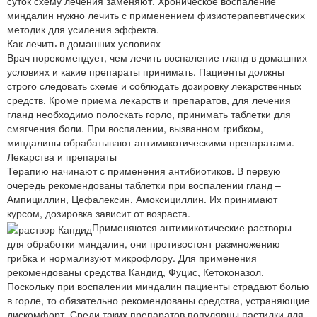
суток схему лечения заменяют. Хроническое воспаление
миндалин нужно лечить с применением физиотерапевтических
методик для усиления эффекта.
Как лечить в домашних условиях
Врач порекомендует, чем лечить воспаление гланд в домашних
условиях и какие препараты принимать. Пациенты должны
строго следовать схеме и соблюдать дозировку лекарственных
средств. Кроме приема лекарств и препаратов, для лечения
гланд необходимо полоскать горло, принимать таблетки для
смягчения боли. При воспалении, вызванном грибком,
миндалины обрабатывают антимикотическими препаратами.
Лекарства и препараты
Терапию начинают с применения антибиотиков. В первую
очередь рекомендованы таблетки при воспалении гланд –
Ампициллин, Цефалексин, Амоксициллин. Их принимают
курсом, дозировка зависит от возраста.
Применяются антимикотические растворы
для обработки миндалин, они противостоят размножению
грибка и нормализуют микрофлору. Для применения
рекомендованы средства Кандид, Фуцис, Кетоконазол.
Поскольку при воспалении миндалин пациенты страдают болью
в горле, то обязательно рекомендованы средства, устраняющие
дискомфорт. Среди таких препаратов популярны пастилки для