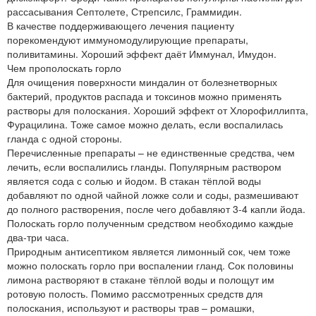
рассасывания Септолете, Стрепсилс, Граммидин.
В качестве поддерживающего лечения пациенту
порекомендуют иммуномодулирующие препараты,
поливитамины. Хороший эффект даёт Иммунал, Имудон.
Чем прополоскать горло
Для очищения поверхности миндалин от болезнетворных
бактерий, продуктов распада и токсинов можно применять
растворы для полоскания. Хороший эффект от Хлорофиллипта,
Фурацилина. Тоже самое можно делать, если воспалилась
гланда с одной стороны.
Перечисленные препараты – не единственные средства, чем
лечить, если воспалились гланды. Популярным раствором
является сода с солью и йодом. В стакан тёплой воды
добавляют по одной чайной ложке соли и соды, размешивают
до полного растворения, после чего добавляют 3-4 капли йода.
Полоскать горло полученным средством необходимо каждые
два-три часа.
Природным антисептиком является лимонный сок, чем тоже
можно полоскать горло при воспалении гланд. Сок половины
лимона растворяют в стакане тёплой воды и полощут им
ротовую полость. Помимо рассмотренных средств для
полоскания, используют и растворы трав – ромашки,