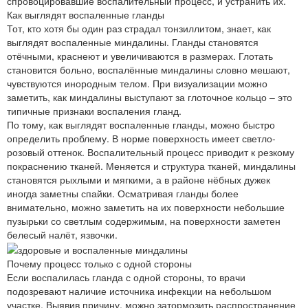
спровоцировавшие воспалительный процесс, и устранить их.
Как выглядят воспаленные гланды
Тот, кто хотя бы один раз страдал тонзиллитом, знает, как
выглядят воспаленные миндалины. Гланды становятся
отёчными, краснеют и увеличиваются в размерах. Глотать
становится больно, воспалённые миндалины словно мешают,
чувствуются инородным телом. При визуализации можно
заметить, как миндалины выступают за глоточное кольцо – это
типичные признаки воспаления гланд.
По тому, как выглядят воспаленные гланды, можно быстро
определить проблему. В норме поверхность имеет светло-
розовый оттенок. Воспалительный процесс приводит к резкому
покраснению тканей. Меняется и структура тканей, миндалины
становятся рыхлыми и мягкими, а в районе нёбных дужек
иногда заметны спайки. Осматривая гланды более
внимательно, можно заметить на их поверхности небольшие
пузырьки со светлым содержимым, на поверхности заметен
белесый налёт, язвочки.
Почему процесс только с одной стороны
Если воспалилась гланда с одной стороны, то врачи
подозревают наличие источника инфекции на небольшом
участке. Выявив причину, можно затормозить распространение