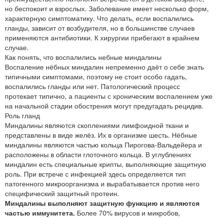
но беспокоит и взрослых. Заболевание имеет несколько форм,
характерную симптоматику. Что делать, если воспалились
гланды, зависит от возбудителя, но в большинстве случаев
применяются антибиотики. К хирургии прибегают в крайнем
случае.
Как понять, что воспалились небные миндалины
Воспаление нёбных миндалин непременно даёт о себе знать
типичными симптомами, поэтому не стоит особо гадать,
воспалились гланды или нет. Патологический процесс
протекает типично, а пациенты с хроническим воспалением уже
на начальной стадии обострения могут предугадать рецидив.
Роль гланд
Миндалины являются скоплениями лимфоидной ткани и
представлены в виде желёз. Их в организме шесть. Нёбные
миндалины являются частью кольца Пирогова-Вальдейера и
расположены в области глоточного кольца. В углублениях
миндалин есть специальные крипты, выполняющие защитную
роль. При встрече с инфекцией здесь определяется тип
патогенного микроорганизма и вырабатывается против него
специфический защитный протеин.
Миндалины выполняют защитную функцию и являются
частью иммунитета.
Более 70% вирусов и микробов,