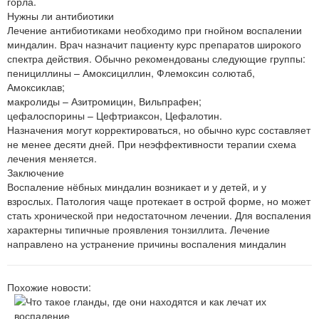
горла.
Нужны ли антибиотики
Лечение антибиотиками необходимо при гнойном воспалении
миндалин. Врач назначит пациенту курс препаратов широкого
спектра действия. Обычно рекомендованы следующие группы:
пенициллины – Амоксициллин, Флемоксин солютаб,
Амоксиклав;
макролиды – Азитромицин, Вильпрафен;
цефалоспорины – Цефтриаксон, Цефалотин.
Назначения могут корректироваться, но обычно курс составляет
не менее десяти дней. При неэффективности терапии схема
лечения меняется.
Заключение
Воспаление нёбных миндалин возникает и у детей, и у
взрослых. Патология чаще протекает в острой форме, но может
стать хронической при недостаточном лечении. Для воспаления
характерны типичные проявления тонзиллита. Лечение
направлено на устранение причины воспаления миндалин
Похожие новости: