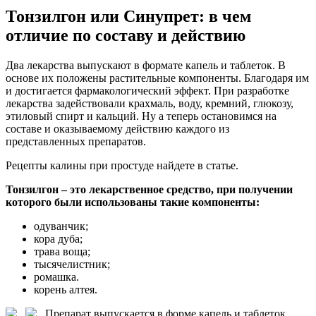
Тонзилгон или Синупрет: в чем
отличие по составу и действию
Два лекарства выпускают в формате капель и таблеток. В
основе их положены растительные компоненты. Благодаря им
и достигается фармакологический эффект. При разработке
лекарства задействовали крахмаль, воду, кремний, глюкозу,
этиловый спирт и кальций. Ну а теперь остановимся на
составе и оказываемому действию каждого из
представленных препаратов.
Рецепты калины при простуде найдете в статье.
Тонзилгон – это лекарственное средство, при получении
которого были использованы такие компоненты:
одуванчик;
кора дуба;
трава воща;
тысячелистник;
ромашка.
корень алтея.
Препарат выпускается в форме капель и таблеток.